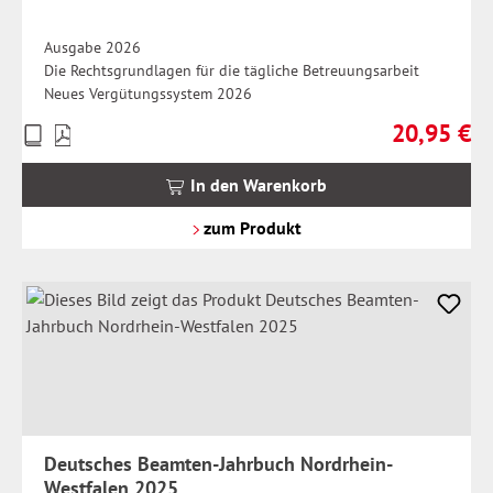
Ausgabe 2026
Die Rechtsgrundlagen für die tägliche Betreuungsarbeit
Neues Vergütungssystem 2026
20,95 €
Preise
Regulärer Pr
inkl.
MwSt.
In den Warenkorb
zzgl.
Versandkosten
zum Produkt
Deutsches Beamten-Jahrbuch Nordrhein-
Westfalen 2025