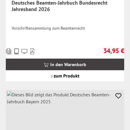
Deutsches Beamten-Jahrbuch Bundesrecht
Jahresband 2026
Vorschriftensammlung zum Beamtenrecht
34,95 €
Preise
Regulärer Pr
inkl.
MwSt.
In den Warenkorb
zzgl.
Versandkosten
zum Produkt