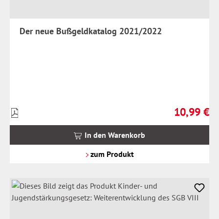
Der neue Bußgeldkatalog 2021/2022
10,99 €
Preise
Regulärer Pr
inkl.
MwSt.
In den Warenkorb
zzgl.
Versandkosten
zum Produkt