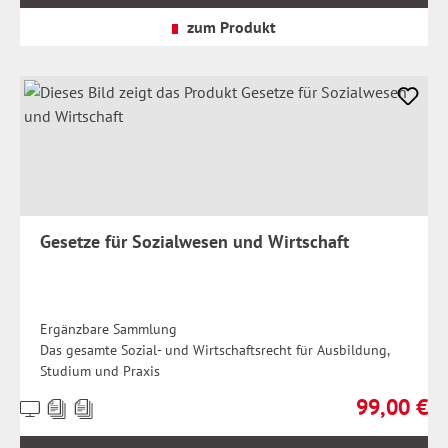
zzgl.
Versandkosten
zum Produkt
Gesetze für Sozialwesen und Wirtschaft
Ergänzbare Sammlung
Das gesamte Sozial- und Wirtschaftsrecht für Ausbildung,
Studium und Praxis
99,00 €
Preise
Regulärer Pr
inkl.
MwSt.