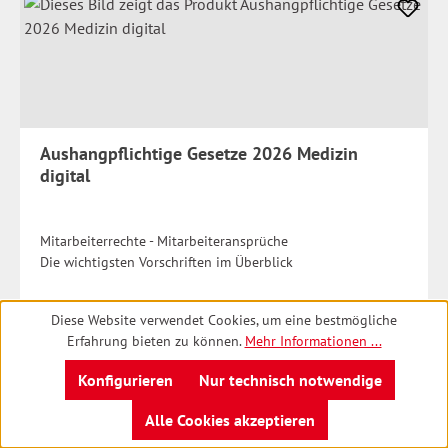
Aushangpflichtige Gesetze 2026 Medizin
digital
Mitarbeiterrechte - Mitarbeiteransprüche
Die wichtigsten Vorschriften im Überblick
Auf Anfrage
Preise
Regulärer Preis:
Diese Website verwendet Cookies, um eine bestmögliche
inkl.
Erfahrung bieten zu können.
Mehr Informationen ...
MwSt.
Details
zzgl.
Konfigurieren
Nur technisch notwendige
Versandkosten
zum Produkt
Alle Cookies akzeptieren