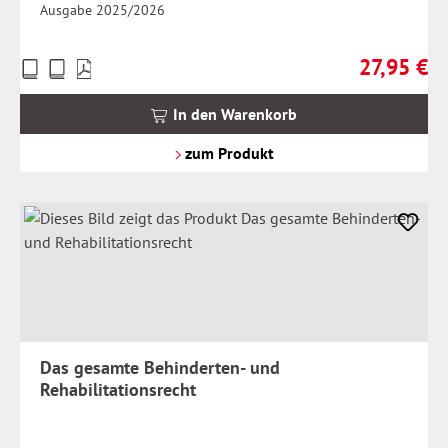
Ausgabe 2025/2026
27,95 €
Preise
Regulärer Pr
inkl.
MwSt.
In den Warenkorb
zzgl.
Versandkosten
zum Produkt
Das gesamte Behinderten- und
Rehabilitationsrecht