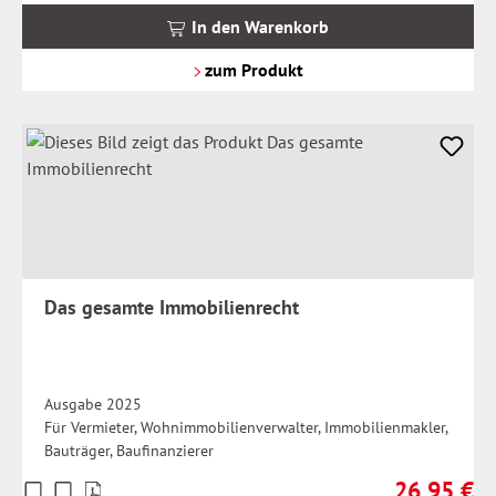
MwSt.
In den Warenkorb
zzgl.
Versandkosten
zum Produkt
Das gesamte Immobilienrecht
Ausgabe 2025
Für Vermieter, Wohnimmobilienverwalter, Immobilienmakler,
Bauträger, Baufinanzierer
26,95 €
Preise
Regulärer Pr