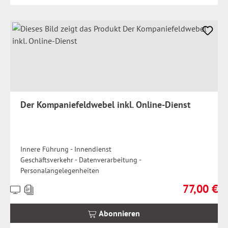
Der Kompaniefeldwebel inkl. Online-Dienst
Innere Führung - Innendienst
Geschäftsverkehr - Datenverarbeitung -
Personalangelegenheiten
77,00 €
Preise
Regulärer Pr
inkl.
MwSt.
Abonnieren
zzgl.