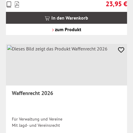
23,95 €
Preise
Regulärer Pr
inkl.
MwSt.
In den Warenkorb
zzgl.
Versandkosten
zum Produkt
Waffenrecht 2026
Für Verwaltung und Vereine
Mit Jagd- und Vereinsrecht