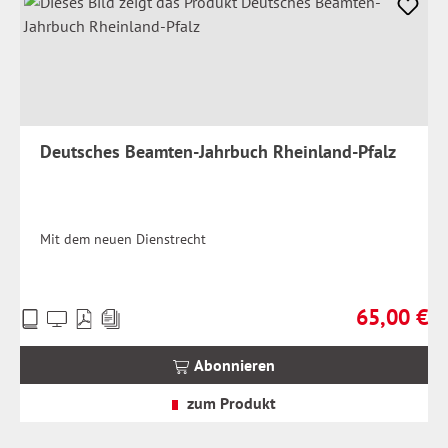
Deutsches Beamten-Jahrbuch Rheinland-Pfalz
Mit dem neuen Dienstrecht
65,00 €
Preise
Regulärer Pr
inkl.
MwSt.
Abonnieren
zzgl.
Versandkosten
zum Produkt