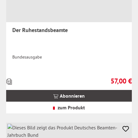
Der Ruhestandsbeamte
Bundesausgabe
57,00 €
Preise
Regulärer Pr
inkl.
MwSt.
Abonnieren
zzgl.
Versandkosten
zum Produkt