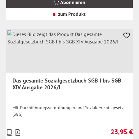
Abonnieren
zzgl.
Versandkosten
zum Produkt
Das gesamte Sozialgesetzbuch SGB I bis SGB
XIV Ausgabe 2026/I
Mit Durchführungsverordnungen und Sozialgerichtsgesetz
(SGG)
23,95 €
Preise
Regulärer Pr
inkl.