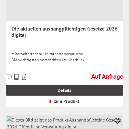
Die aktuellen aushangpflichtigen Gesetze 2026
digital
Mitarbeiterrechte - Mitarbeiteransprüche
Die wichtigsten Vorschriften im Überblick
Auf Anfrage
Preise
Regulärer Preis:
inkl.
MwSt.
Details
zzgl.
Versandkosten
zum Produkt