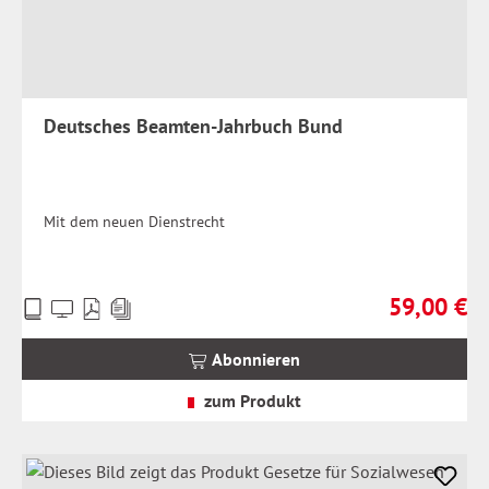
Deutsches Beamten-Jahrbuch Bund
Mit dem neuen Dienstrecht
59,00 €
Preise
Regulärer Pr
inkl.
MwSt.
Abonnieren
zzgl.
Versandkosten
zum Produkt