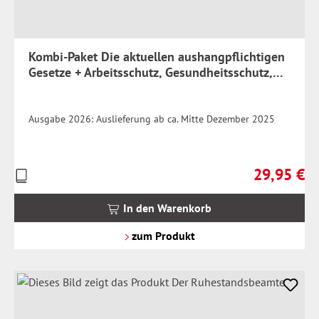
Kombi-Paket Die aktuellen aushangpflichtigen
Gesetze + Arbeitsschutz, Gesundheitsschutz,
Unfallverhütung 2026
Ausgabe 2026: Auslieferung ab ca. Mitte Dezember 2025
29,95 €
Preise
Regulärer Pr
inkl.
MwSt.
In den Warenkorb
zzgl.
Versandkosten
zum Produkt