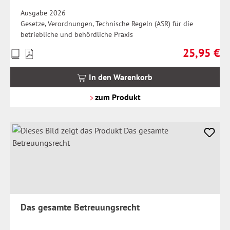
Ausgabe 2026
Gesetze, Verordnungen, Technische Regeln (ASR) für die
betriebliche und behördliche Praxis
25,95 €
Preise
Regulärer Pr
inkl.
MwSt.
In den Warenkorb
zzgl.
Versandkosten
zum Produkt
Das gesamte Betreuungsrecht