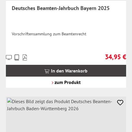
Deutsches Beamten-Jahrbuch Bayern 2025
Vorschriftensammlung zum Beamtenrecht
34,95 €
Preise
Regulärer Pr
inkl.
MwSt.
In den Warenkorb
zzgl.
Versandkosten
zum Produkt