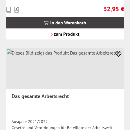
32,95 €
Preise
Regulärer Pr
inkl.
MwSt.
In den Warenkorb
zzgl.
Versandkosten
zum Produkt
Das gesamte Arbeitsrecht
Ausgabe 2021/2022
Gesetze und Verordnungen für Beteiligte der Arbeitswelt