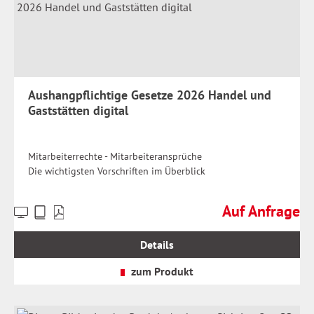
Aushangpflichtige Gesetze 2026 Handel und
Gaststätten digital
Mitarbeiterrechte - Mitarbeiteransprüche
Die wichtigsten Vorschriften im Überblick
Auf Anfrage
Preise
Regulärer Preis:
inkl.
MwSt.
Details
zzgl.
Versandkosten
zum Produkt