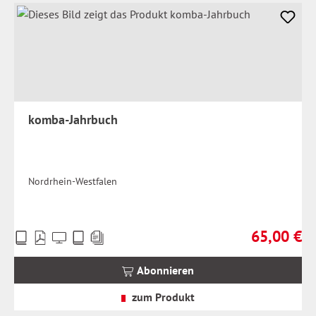
komba-Jahrbuch
Nordrhein-Westfalen
65,00 €
Preise
Regulärer Pr
inkl.
MwSt.
Abonnieren
zzgl.
Versandkosten
zum Produkt