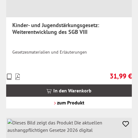
Kinder- und Jugendstärkungsgesetz:
Weiterentwicklung des SGB VIII
Gesetzesmaterialien und Erläuterungen
31,99 €
Preise
Regulärer Pr
inkl.
MwSt.
In den Warenkorb
zzgl.
Versandkosten
zum Produkt