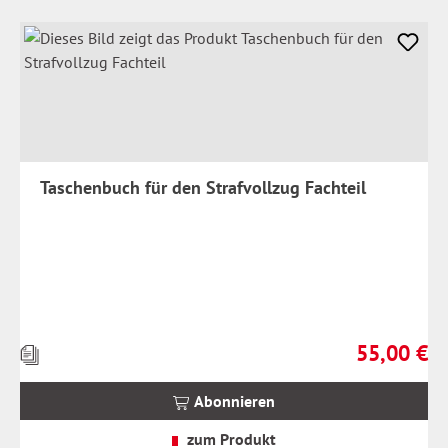
Taschenbuch für den Strafvollzug Fachteil
55,00 €
Preise
Regulärer Pr
inkl.
MwSt.
Abonnieren
zzgl.
Versandkosten
zum Produkt