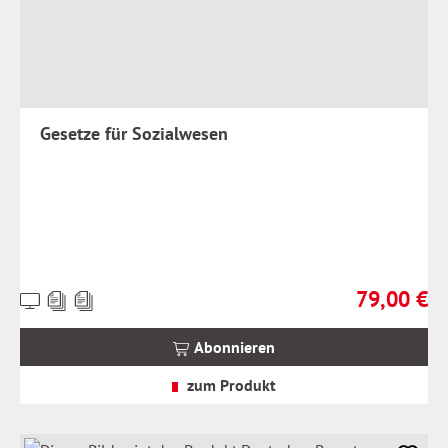
Gesetze für Sozialwesen
79,00 €
Preise
Regulärer Pr
inkl.
MwSt.
Abonnieren
zzgl.
Versandkosten
zum Produkt