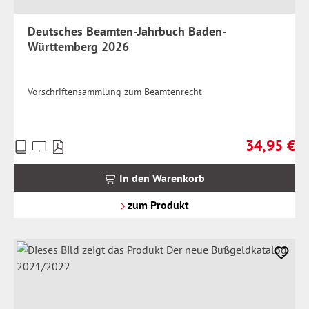
Deutsches Beamten-Jahrbuch Baden-
Württemberg 2026
Vorschriftensammlung zum Beamtenrecht
34,95 €
Preise
Regulärer Pr
inkl.
MwSt.
In den Warenkorb
zzgl.
Versandkosten
zum Produkt