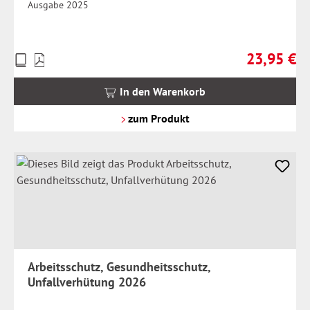
Ausgabe 2025
23,95 €
Preise
Regulärer Pr
inkl.
MwSt.
In den Warenkorb
zzgl.
Versandkosten
zum Produkt
Arbeitsschutz, Gesundheitsschutz,
Unfallverhütung 2026