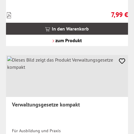
7,99 €
Preise
Regulärer 
inkl.
MwSt.
In den Warenkorb
zzgl.
Versandkosten
zum Produkt
Verwaltungsgesetze kompakt
Für Ausbildung und Praxis