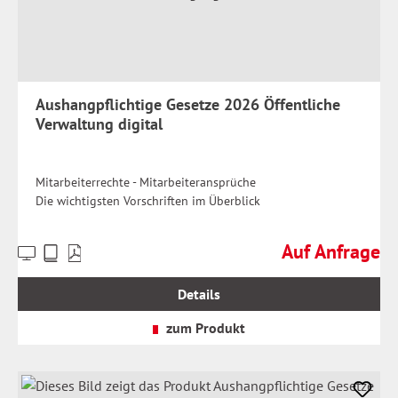
Aushangpflichtige Gesetze 2026 Öffentliche
Verwaltung digital
Mitarbeiterrechte - Mitarbeiteransprüche
Die wichtigsten Vorschriften im Überblick
Auf Anfrage
Preise
Regulärer Preis:
inkl.
MwSt.
Details
zzgl.
Versandkosten
zum Produkt