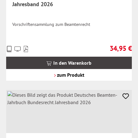
Jahresband 2026
Vorschriftensammlung zum Beamtenrecht
34,95 €
Preise
Regulärer Pr
inkl.
MwSt.
In den Warenkorb
zzgl.
Versandkosten
zum Produkt