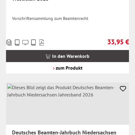
Vorschriftensammlung zum Beamtenrecht
33,95 €
Preise
Regulärer Pr
inkl.
MwSt.
In den Warenkorb
zzgl.
Versandkosten
zum Produkt
Deutsches Beamten-Jahrbuch Niedersachsen