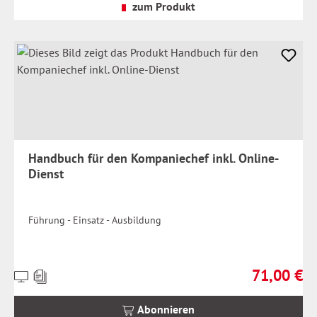
Versandkosten
zum Produkt
Handbuch für den Kompaniechef inkl. Online-
Dienst
Führung - Einsatz - Ausbildung
71,00 €
Preise
Regulärer Pr
inkl.
MwSt.
Abonnieren