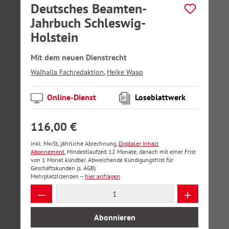
Deutsches Beamten-
Jahrbuch Schleswig-
Holstein
Mit dem neuen Dienstrecht
Walhalla Fachredaktion
,
Heike Waap
Online-Dienst
Loseblattwerk
116,00 €
inkl. MwSt, jährliche Abrechnung,
Digitaler Inhalt
Abonnement
, Mindestlaufzeit 12 Monate, danach mit einer Frist
von 1 Monat kündbar. Abweichende Kündigungsfrist für
Geschäftskunden (s. AGB)
Mehrplatzlizenzen –
hier anfragen
Produkt Anzahl: Gib den gewünschten Wer
Abonnieren