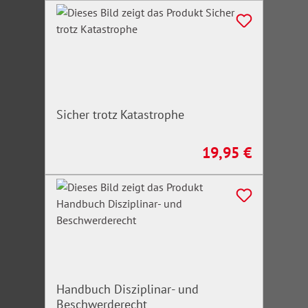
Sicher trotz Katastrophe
19,95 €
Regulärer Preis:
Handbuch Disziplinar- und
Beschwerderecht