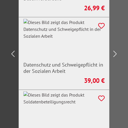
26,99 €
Regulärer Preis:
Datenschutz und Schweigepflicht in
der Sozialen Arbeit
39,00 €
Regulärer Preis: