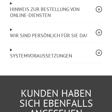
Konkurrentenklage, Altersdiskriminierung oder
Kopftuchverbot.
HINWEIS ZUR BESTELLUNG VON
ONLINE-DIENSTEN
Überzeugen Sie sich selbst im 24-Stunden-Test!
WIR SIND PERSÖNLICH FÜR SIE DA!
SYSTEMVORAUSSETZUNGEN
KUNDEN HABEN
SICH EBENFALLS