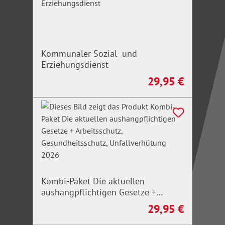
Kommunaler Sozial- und
Erziehungsdienst
29,95 €
Regulärer Preis:
Kombi-Paket Die aktuellen
aushangpflichtigen Gesetze +
Arbeitsschutz, Gesundheitsschutz,
29,95 €
Regulärer Preis:
Unfallverhütung 2026