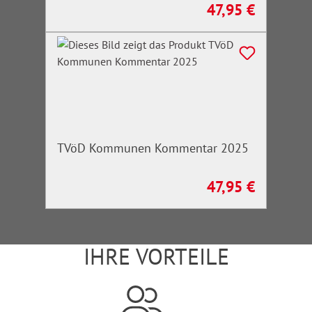
47,95 €
Regulärer Preis:
TVöD Kommunen Kommentar 2025
47,95 €
Regulärer Preis:
IHRE VORTEILE