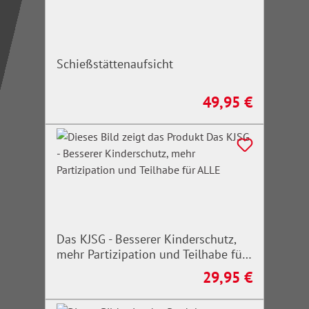
Schießstättenaufsicht
49,95 €
Regulärer Preis:
Das KJSG - Besserer Kinderschutz,
mehr Partizipation und Teilhabe für
ALLE
29,95 €
Regulärer Preis: