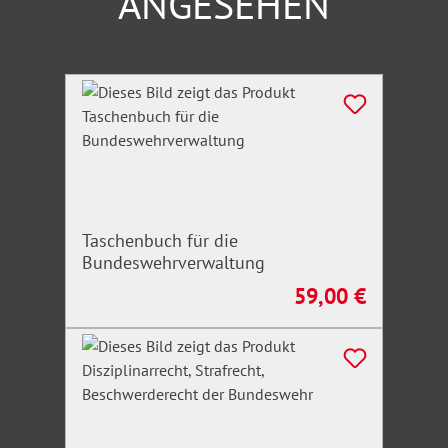
ANGESEHEN
Produktgalerie überspringen
Taschenbuch für die
Bundeswehrverwaltung
59,00 €
Regulärer Preis: