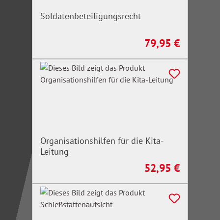
Soldatenbeteiligungsrecht
79,95 €
Regulärer Preis:
Organisationshilfen für die Kita-
Leitung
52,95 €
Regulärer Preis: