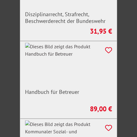
Disziplinarrecht, Strafrecht,
Beschwerderecht der Bundeswehr
31,95 €
Regulärer Preis:
Handbuch für Betreuer
89,00 €
Regulärer Preis: