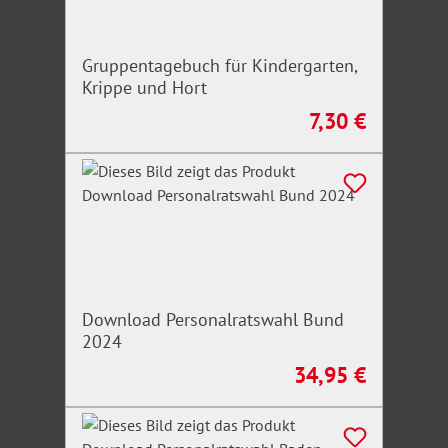
Gruppentagebuch für Kindergarten,
Krippe und Hort
7,30 €
Regulärer Preis:
Download Personalratswahl Bund
2024
34,95 €
Regulärer Preis: