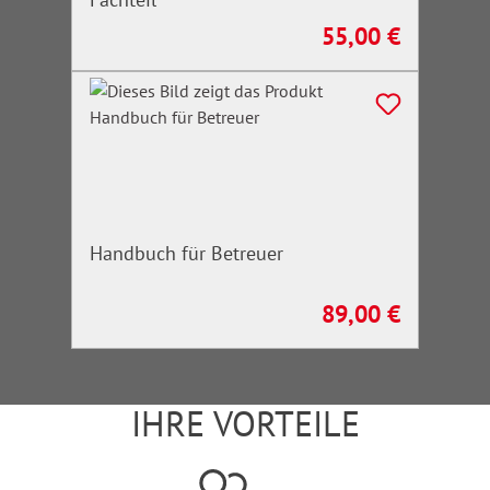
55,00 €
Regulärer Preis:
Handbuch für Betreuer
89,00 €
Regulärer Preis:
IHRE VORTEILE