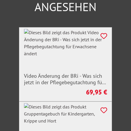
des öffentlichen Dienstes der Länder (TV-L) ,
ANGESEHEN
Mitarbeiter in Personalverwaltungen bei
Landesbehörden und -verwaltungen, öffentlich-
rechtliche Institutionen, Personal- und Betriebsräte,
Verbands- und Gewerkschaftsvertreter, Richter,
Produktgalerie überspringen
Rechtsanwälte und Fachanwälte für Arbeits- und
Sozialrecht.
Video Änderung der BRi - Was sich
jetzt in der Pflegebegutachtung für
Erwachsene ändert
69,95 €
Regulärer Preis: