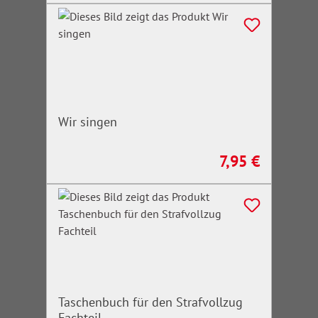
Wir singen
7,95 €
Regulärer Preis:
Taschenbuch für den Strafvollzug
Fachteil