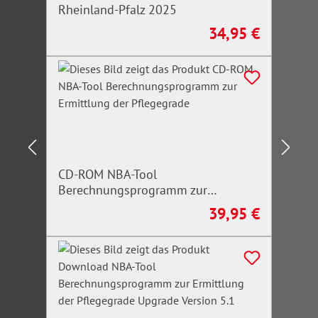
Rheinland-Pfalz 2025
34,95 €
Regulärer Preis:
CD-ROM NBA-Tool
Berechnungsprogramm zur
Ermittlung der Pflegegrade
39,95 €
Regulärer Preis: