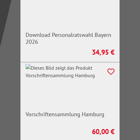
Download Personalratswahl Bayern
2026
34,95 €
Regulärer Preis:
Vorschriftensammlung Hamburg
60,00 €
Regulärer Preis: