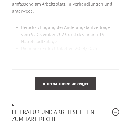
umfassend am Arbeitsplatz, in Verhandlungen und
unterwegs.
Berücksichtigung der Änderungstarifverträge
vom 9. Dezember 2023 und des neuen TV
Hauptstadtzulage
Die neuen Entgelttabellen 2024/2025
Tarifvertrag Inflationsausgleich mit
Durchführungshinweisen
Schwerpunktbeitrag zur Umsetzung der
Tarifeinigung 2023
Kommentierung des Tarifvertrages für den
Informationen anzeigen
öffentlichen Dienst der Länder einschließlich des
Überleitungstarifvertrages
Tarifliche Regelungen für Auszubildende,
LITERATUR UND ARBEITSHILFEN
Studierende, Praktikanten und Schüler
ZUM TARIFRECHT
Entgeltordnung zum TV-L mit ausführlicher
Einführung