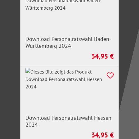
Download Personalratswahl Baden-
Württemberg 2024
34,95 €
Regulärer Preis:
Download Personalratswahl Hessen
2024
34,95 €
Regulärer Preis: