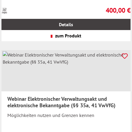
400,00 €
Preise
Regulärer Pr
inkl.
MwSt.
Details
zzgl.
Versandkosten
zum Produkt
Webinar Elektronischer Verwaltungsakt und
elektronische Bekanntgabe (§§ 35a, 41 VwVfG)
Möglichkeiten nutzen und Grenzen kennen