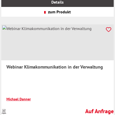
Details
zzgl.
Versandkosten
zum Produkt
Webinar Klimakommunikation in der Verwaltung
Michael Danner
Auf Anfrage
Preise
Regulärer Preis