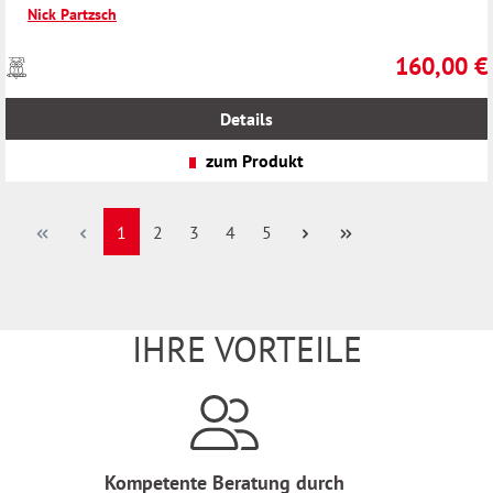
Nick Partzsch
160,00 €
Preise
Regulärer Pr
inkl.
MwSt.
Details
zzgl.
Versandkosten
zum Produkt
Seite
Seite
Seite
Seite
Seite
1
2
3
4
5
IHRE VORTEILE
Kompetente Beratung durch