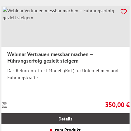
Webinar Vertrauen messbar machen –
Führungserfolg gezielt steigern
Das Return-on-Trust-Modell (RoT) für Unternehmen und
Führungskräfte
350,00 €
Preise
Regulärer Pr
inkl.
MwSt.
Details
zzgl.
Versandkosten
zum Produkt