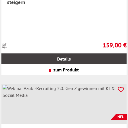
steigern
159,00 €
Preise
Regulärer Pr
inkl.
MwSt.
Details
zzgl.
Versandkosten
zum Produkt
NEU