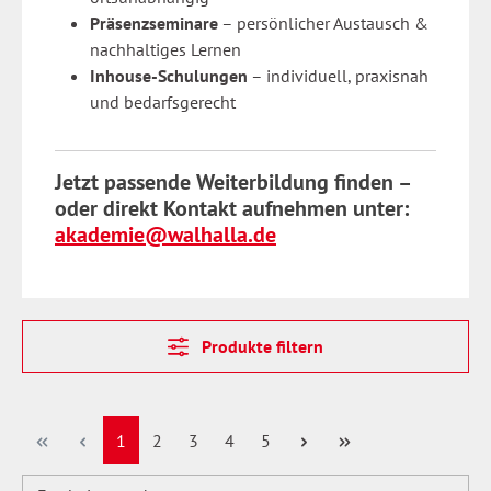
Präsenzseminare
– persönlicher Austausch &
nachhaltiges Lernen
Inhouse-Schulungen
– individuell, praxisnah
und bedarfsgerecht
Jetzt passende Weiterbildung finden –
oder direkt Kontakt aufnehmen unter:
akademie@walhalla.de
Produkte filtern
Seite
Seite
Seite
Seite
Seite
1
2
3
4
5