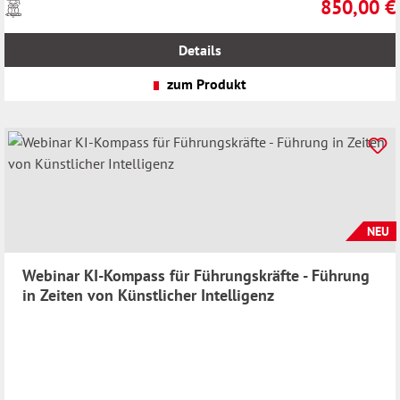
850,00 €
Preise
Regulärer Pr
inkl.
MwSt.
Details
zzgl.
Versandkosten
zum Produkt
NEU
Webinar KI-Kompass für Führungskräfte - Führung
in Zeiten von Künstlicher Intelligenz