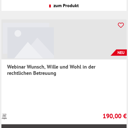
Versandkosten
zum Produkt
NEU
Webinar Wunsch, Wille und Wohl in der
rechtlichen Betreuung
190,00 €
Preise
Regulärer Pr
inkl.
MwSt.