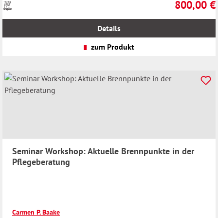
800,00 €
Preise
Regulärer Pr
inkl.
MwSt.
Details
zzgl.
Versandkosten
zum Produkt
Seminar Workshop: Aktuelle Brennpunkte in der
Pflegeberatung
Carmen P. Baake