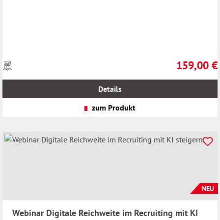
159,00 €
Preise
Regulärer Pr
inkl.
MwSt.
Details
zzgl.
Versandkosten
zum Produkt
NEU
Webinar Digitale Reichweite im Recruiting mit KI