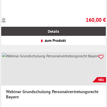
160,00 €
Preise
Regulärer Pr
inkl.
MwSt.
Details
zzgl.
Versandkosten
zum Produkt
NEU
Webinar Grundschulung Personalvertretungsrecht
Bayern