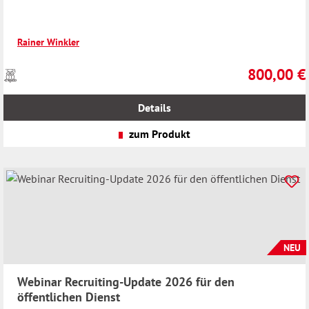
Rainer Winkler
800,00 €
Preise
Regulärer Pr
inkl.
MwSt.
Details
zzgl.
Versandkosten
zum Produkt
NEU
Webinar Recruiting-Update 2026 für den
öffentlichen Dienst