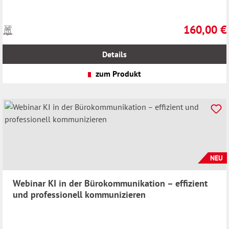
160,00 €
Preise
Regulärer Pr
inkl.
MwSt.
Details
zzgl.
Versandkosten
zum Produkt
NEU
Webinar KI in der Bürokommunikation – effizient
und professionell kommunizieren