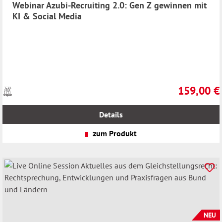
Webinar Azubi-Recruiting 2.0: Gen Z gewinnen mit
KI & Social Media
159,00 €
Preise
Regulärer Pr
inkl.
MwSt.
Details
zzgl.
Versandkosten
zum Produkt
NEU