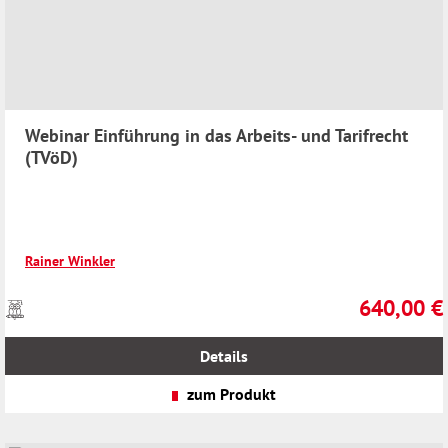
Webinar Einführung in das Arbeits- und Tarifrecht
(TVöD)
Rainer Winkler
640,00 €
Preise
Regulärer Pr
inkl.
MwSt.
Details
zzgl.
Versandkosten
zum Produkt