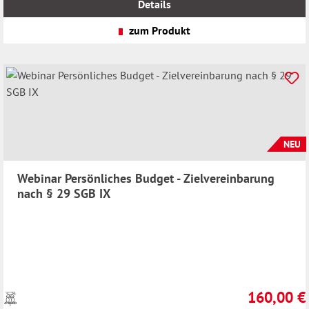
Details
zzgl.
Versandkosten
zum Produkt
NEU
Webinar Persönliches Budget - Zielvereinbarung
nach § 29 SGB IX
160,00 €
Preise
Regulärer Pr