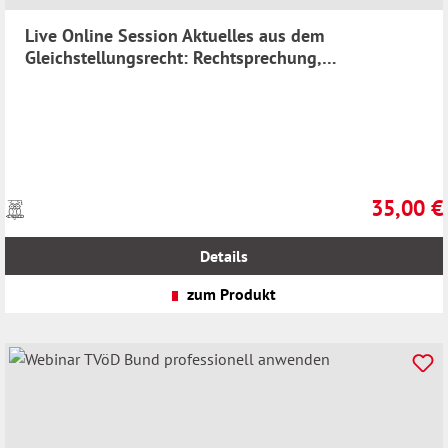
Live Online Session Aktuelles aus dem
Gleichstellungsrecht: Rechtsprechung,
Entwicklungen und Praxisfragen aus Bund und
Ländern
35,00 €
Preise
Regulärer 
inkl.
MwSt.
Details
zzgl.
Versandkosten
zum Produkt