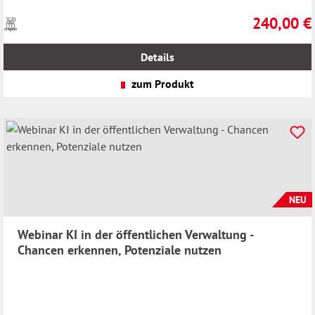
240,00 €
Preise
Regulärer Pr
inkl.
MwSt.
Details
zzgl.
Versandkosten
zum Produkt
NEU
Webinar KI in der öffentlichen Verwaltung -
Chancen erkennen, Potenziale nutzen