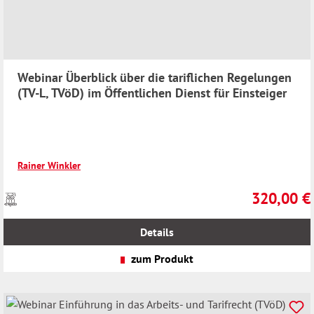
Webinar Überblick über die tariflichen Regelungen
(TV-L, TVöD) im Öffentlichen Dienst für Einsteiger
Rainer Winkler
320,00 €
Preise
Regulärer Pr
inkl.
MwSt.
Details
zzgl.
Versandkosten
zum Produkt