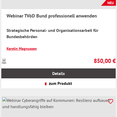
NEU
Webinar TVöD Bund professionell anwenden
Strategische Personal- und Organisationsarbeit für
Bundesbehörden
Kerstin Magnussen
850,00 €
Preise
Regulärer Pr
inkl.
MwSt.
Details
zzgl.
Versandkosten
zum Produkt