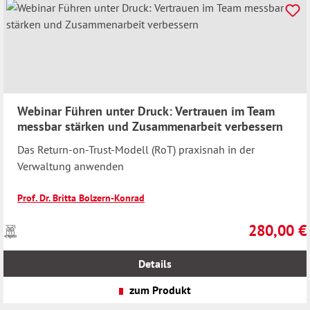
Webinar Führen unter Druck: Vertrauen im Team
messbar stärken und Zusammenarbeit verbessern
Das Return-on-Trust-Modell (RoT) praxisnah in der
Verwaltung anwenden
Prof. Dr. Britta Bolzern-Konrad
280,00 €
Preise
Regulärer Pr
inkl.
MwSt.
Details
zzgl.
Versandkosten
zum Produkt