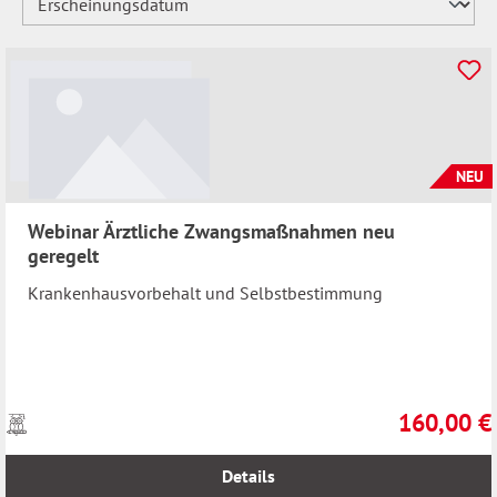
NEU
Webinar Ärztliche Zwangsmaßnahmen neu
geregelt
Krankenhausvorbehalt und Selbstbestimmung
160,00 €
Preise
Regulärer Pr
inkl.
MwSt.
Details
zzgl.