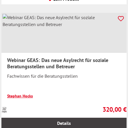
Webinar GEAS: Das neue Asylrecht für soziale
Beratungsstellen und Betreuer
Fachwissen für die Beratungsstellen
Stephan Hocks
320,00 €
Preise
Regulärer Pr
inkl.
MwSt.
Details
zzgl.