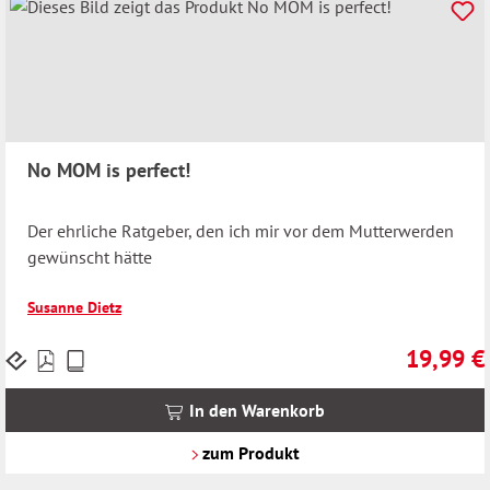
No MOM is perfect!
Der ehrliche Ratgeber, den ich mir vor dem Mutterwerden
gewünscht hätte
Susanne Dietz
19,99 €
Preise
Regulärer 
inkl.
MwSt.
In den Warenkorb
zzgl.
Versandkosten
zum Produkt