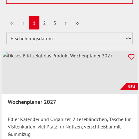
Seite
Seite
Seite
1
2
3
NEU
Wochenplaner 2027
Edler Kalender und Organizer, 2 Lesebändchen, Tasche für
Visitenkarten, viel Platz für Notizen, verschließbar mit
Gummizug