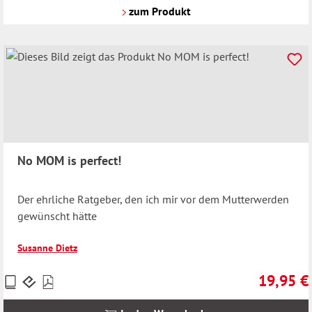
Versandkosten
zum Produkt
No MOM is perfect!
Der ehrliche Ratgeber, den ich mir vor dem Mutterwerden
gewünscht hätte
Susanne Dietz
19,95 €
Preise
Regulärer 
inkl.
MwSt.