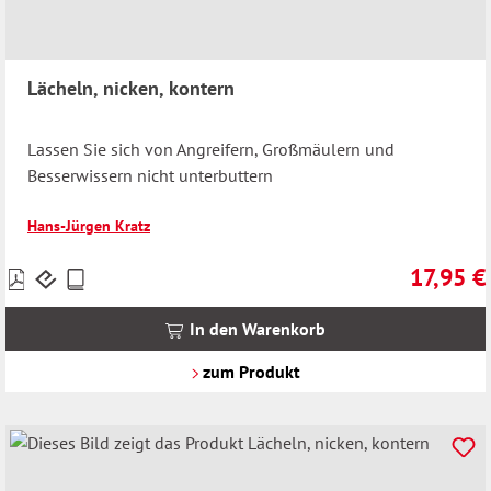
Lächeln, nicken, kontern
Lassen Sie sich von Angreifern, Großmäulern und
Besserwissern nicht unterbuttern
Hans-Jürgen Kratz
17,95 €
Preise
Regulärer 
inkl.
MwSt.
In den Warenkorb
zzgl.
Versandkosten
zum Produkt