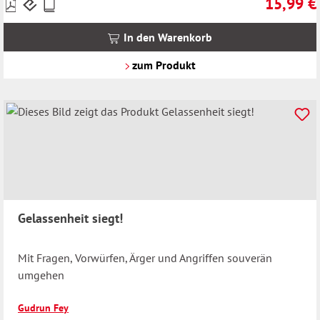
15,99 €
Preise
Regulärer 
inkl.
MwSt.
In den Warenkorb
zzgl.
Versandkosten
zum Produkt
Gelassenheit siegt!
Mit Fragen, Vorwürfen, Ärger und Angriffen souverän
umgehen
Gudrun Fey