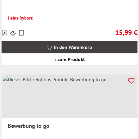
Heinz Ryborz
15,99 €
Preise
Regulärer 
inkl.
MwSt.
In den Warenkorb
zzgl.
Versandkosten
zum Produkt
Bewerbung to go