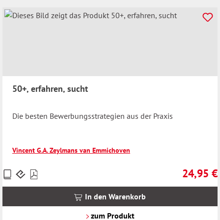
50+, erfahren, sucht
Die besten Bewerbungsstrategien aus der Praxis
Vincent G.A. Zeylmans van Emmichoven
24,95 €
Preise
Regulärer 
inkl.
MwSt.
In den Warenkorb
zzgl.
Versandkosten
zum Produkt