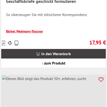
Geschäftsbriefe geschickt formulieren
So überzeugen Sie mit stilsicherer Korrespondenz
Bärbel Wedmann-Tosuner
17,95 €
Preise
Regulärer 
inkl.
MwSt.
In den Warenkorb
zzgl.
Versandkosten
zum Produkt