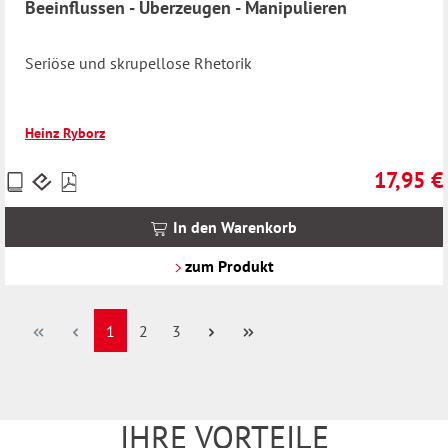
Beeinflussen - Überzeugen - Manipulieren
Seriöse und skrupellose Rhetorik
Heinz Ryborz
17,95 €
Preise
Regulärer 
inkl.
MwSt.
In den Warenkorb
zzgl.
Versandkosten
zum Produkt
Seite
Seite
Seite
1
2
3
IHRE VORTEILE