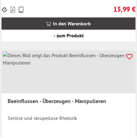
15,99 €
Preise
Regulärer 
inkl.
MwSt.
In den Warenkorb
zzgl.
Versandkosten
zum Produkt
Beeinflussen - Überzeugen - Manipulieren
Seriöse und skrupellose Rhetorik