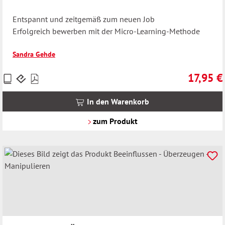
Entspannt und zeitgemäß zum neuen Job
Erfolgreich bewerben mit der Micro-Learning-Methode
Sandra Gehde
17,95 €
Preise
Regulärer 
inkl.
MwSt.
In den Warenkorb
zzgl.
Versandkosten
zum Produkt