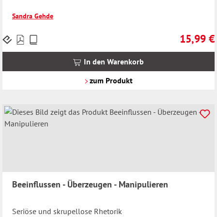
Sandra Gehde
15,99 €
Preise
Regulärer 
inkl.
MwSt.
In den Warenkorb
zzgl.
Versandkosten
zum Produkt
Beeinflussen - Überzeugen - Manipulieren
Seriöse und skrupellose Rhetorik