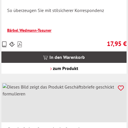
So überzeugen Sie mit stilsicherer Korrespondenz
Bärbel Wedmann-Tosuner
17,95 €
Preise
Regulärer 
inkl.
MwSt.
In den Warenkorb
zzgl.
Versandkosten
zum Produkt