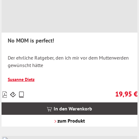
No MOM is perfect!
Der ehrliche Ratgeber, den ich mir vor dem Mutterwerden
gewünscht hätte
Susanne Dietz
19,95 €
Preise
Regulärer 
inkl.
MwSt.
In den Warenkorb
zzgl.
Versandkosten
zum Produkt