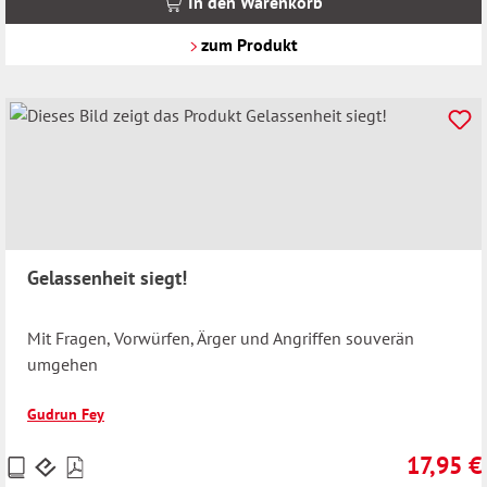
In den Warenkorb
zzgl.
Versandkosten
zum Produkt
Gelassenheit siegt!
Mit Fragen, Vorwürfen, Ärger und Angriffen souverän
umgehen
Gudrun Fey
17,95 €
Preise
Regulärer 
inkl.