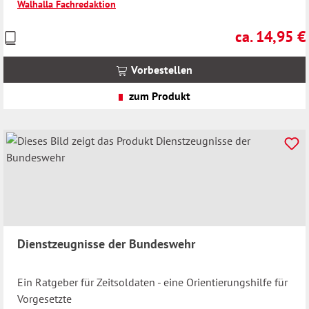
Walhalla Fachredaktion
ca. 14,95 €
Preise
Regulärer Prei
inkl.
MwSt.
Vorbestellen
zzgl.
Versandkosten
zum Produkt
Dienstzeugnisse der Bundeswehr
Ein Ratgeber für Zeitsoldaten - eine Orientierungshilfe für
Vorgesetzte