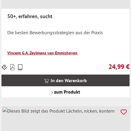
50+, erfahren, sucht
Die besten Bewerbungsstrategien aus der Praxis
Vincent G.A. Zeylmans van Emmichoven
24,99 €
Preise
Regulärer 
inkl.
MwSt.
In den Warenkorb
zzgl.
Versandkosten
zum Produkt