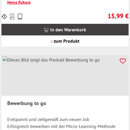
Heinz Ryborz
15,99 €
Preise
Regulärer 
inkl.
MwSt.
In den Warenkorb
zzgl.
Versandkosten
zum Produkt
Bewerbung to go
Entspannt und zeitgemäß zum neuen Job
Erfolgreich bewerben mit der Micro-Learning-Methode