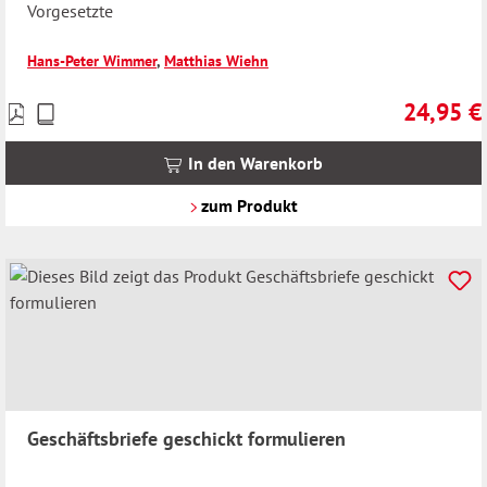
Vorgesetzte
Hans-Peter Wimmer
,
Matthias Wiehn
24,95 €
Preise
Regulärer 
inkl.
MwSt.
In den Warenkorb
zzgl.
Versandkosten
zum Produkt
Geschäftsbriefe geschickt formulieren