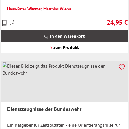
Hans-Peter Wimmer
,
Matthias Wiehn
24,95 €
Preise
Regulärer 
inkl.
MwSt.
In den Warenkorb
zzgl.
Versandkosten
zum Produkt
Dienstzeugnisse der Bundeswehr
Ein Ratgeber für Zeitsoldaten - eine Orientierungshilfe für