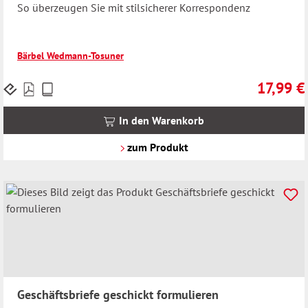
So überzeugen Sie mit stilsicherer Korrespondenz
Bärbel Wedmann-Tosuner
17,99 €
Preise
Regulärer 
inkl.
MwSt.
In den Warenkorb
zzgl.
Versandkosten
zum Produkt
Geschäftsbriefe geschickt formulieren