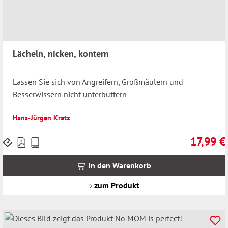
Lächeln, nicken, kontern
Lassen Sie sich von Angreifern, Großmäulern und
Besserwissern nicht unterbuttern
Hans-Jürgen Kratz
17,99 €
Preise
Regulärer 
inkl.
MwSt.
In den Warenkorb
zzgl.
Versandkosten
zum Produkt