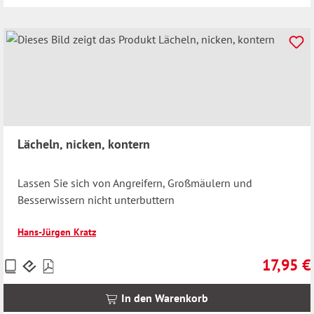
Lächeln, nicken, kontern
Lassen Sie sich von Angreifern, Großmäulern und
Besserwissern nicht unterbuttern
Hans-Jürgen Kratz
17,95 €
Preise
Regulärer 
inkl.
MwSt.
In den Warenkorb
zzgl.