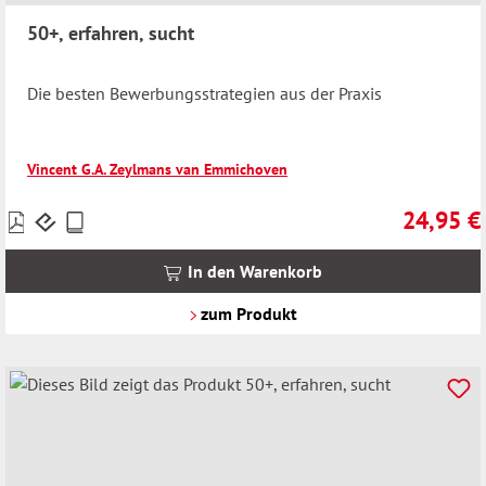
50+, erfahren, sucht
Die besten Bewerbungsstrategien aus der Praxis
Vincent G.A. Zeylmans van Emmichoven
24,95 €
Preise
Regulärer 
inkl.
MwSt.
In den Warenkorb
zzgl.
Versandkosten
zum Produkt