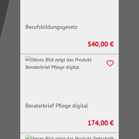
Berufsbildungsgesetz
540,00 €
Regulärer Preis:
Beraterbrief Pflege digital
174,00 €
Regulärer Preis: