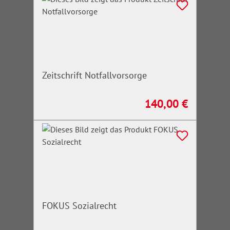
Zeitschrift Notfallvorsorge
140,00 €
Regulärer Preis:
FOKUS Sozialrecht