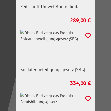
Zeitschrift UmweltBriefe digital
289,00 €
Regulärer Preis:
Soldatenbeteiligungsgesetz (SBG)
334,00 €
Regulärer Preis: