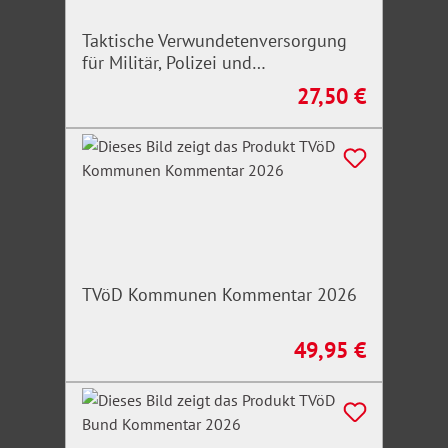
Taktische Verwundetenversorgung
für Militär, Polizei und
Rettungskräfte
27,50 €
Regulärer Preis:
TVöD Kommunen Kommentar 2026
49,95 €
Regulärer Preis: