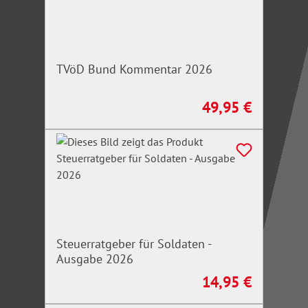
TVöD Bund Kommentar 2026
49,95 €
Regulärer Preis:
Steuerratgeber für Soldaten -
Ausgabe 2026
14,95 €
Regulärer Preis: