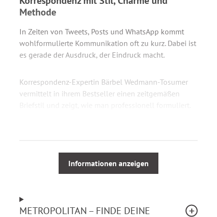
Korrespondenz mit Stil, Charme und
Methode
In Zeiten von Tweets, Posts und WhatsApp kommt
wohlformulierte Kommunikation oft zu kurz. Dabei ist
es gerade der Ausdruck, der Eindruck macht.
Korrespondenz-Expertin Bärbel Wedmann-Tosumer
vermittelt in ihrem Bestseller einen zeitgemäßen
Briefstil und zeigt, wie man professionell formuliert.
„First-Class“-Geschäftsbriefe
Anrede, Titel, Anschrift korrekt und zeitgemäß
Kaufmännische Schriftverkehr
Informationen anzeigen
Briefe für schwierige Fälle
Protokolle, Akten- und Telefonnotizen
E-Mail Korrespondenz
Persönliche Briefe für jeden Anlass
METROPOLITAN – FINDE DEINE