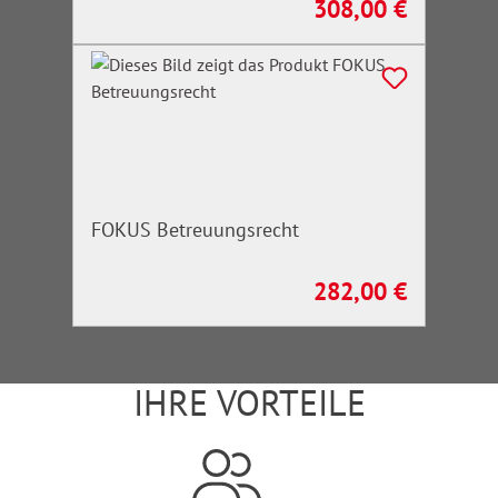
308,00 €
Regulärer Preis:
FOKUS Betreuungsrecht
282,00 €
Regulärer Preis:
IHRE VORTEILE