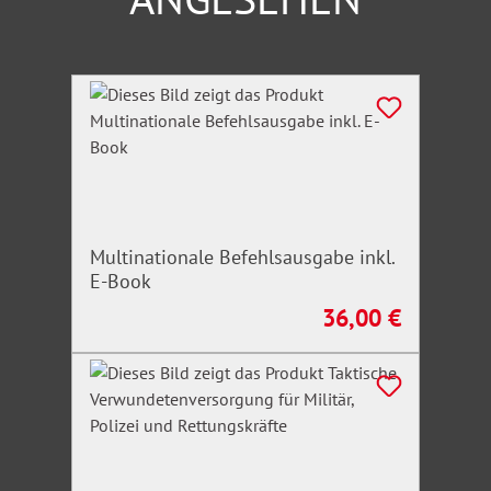
Produktgalerie überspringen
Multinationale Befehlsausgabe inkl.
E-Book
36,00 €
Regulärer Preis: