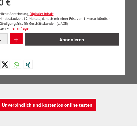
0 €
hrliche Abrechnung,
Digitaler Inhalt
 Mindestlaufzeit 12 Monate, danach mit einer Frist von 1 Monat kündbar.
ndigungsfrist für Geschäftskunden (s. AGB)
nzen –
hier anfragen
 Anzahl: Gib den gewünschten Wert ein oder
Abonnieren
Unverbindlich und kostenlos online testen