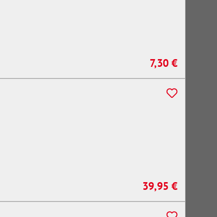
7,30 €
Regulärer Preis:
39,95 €
Regulärer Preis: