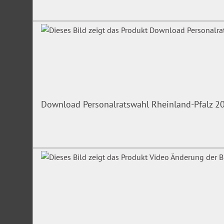
ein konkretes Ergebnis erhalten.
NEU: Hilfreiche Checkliste sowie die Anleitung 
Vertrauenspersonen
Überzeugen Sie sich selbst im 24-Stunden-Test!
Download Personalratswahl Rheinland-Pfalz 2