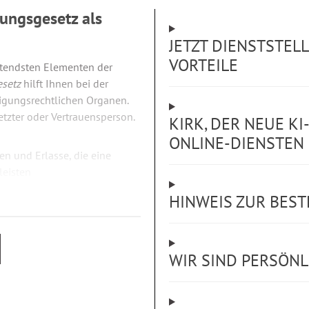
ungsgesetz als
JETZT DIENSTSTEL
VORTEILE
utendsten Elementen der
esetz
hilft Ihnen bei der
igungsrechtlichen Organen.
etzter oder Vertrauensperson.
KIRK, DER NEUE KI
ONLINE-DIENSTEN
en und Erlasse, die eine
leisten
HINWEIS ZUR BES
rschriften oder komplexe
WIR SIND PERSÖNLI
 zuverlässige Antworten. Alle