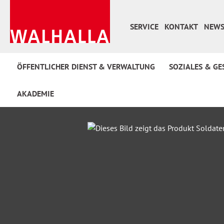
 Hauptinhalt springen
Zur Suche springen
Zur Hauptnavigation springen
SERVICE
KONTAKT
NEWS
ÖFFENTLICHER DIENST & VERWALTUNG
SOZIALES & GE
AKADEMIE
Bildergalerie überspringen