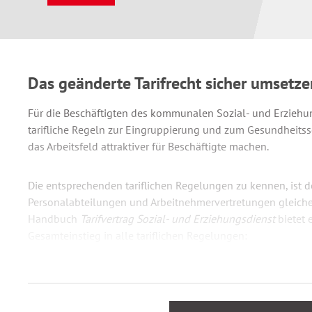
Das geänderte Tarifrecht sicher umsetze
Für die Beschäftigten des kommunalen Sozial- und Erziehun
tarifliche Regeln zur Eingruppierung und zum Gesundheitssc
das Arbeitsfeld attraktiver für Beschäftigte machen.
Die entsprechenden tariflichen Regelungen zu kennen, ist d
Personalabteilungen und Arbeitnehmervertretungen gleiche
Handbuch
Tarifvertrag Sozial- und Erziehungsdienst
bietet 
Gesamteinstieg in alle tariflichen Regelungen:
das aktuelle Eingruppierungsrecht der S-Entgeltgrupp
die Umsetzung des Gesundheitsschutzes
die Handlungsfelder für Arbeitgeber sowie Betriebs- u