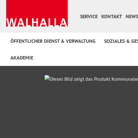
 Hauptinhalt springen
Zur Suche springen
Zur Hauptnavigation springen
SERVICE
KONTAKT
NEWS
ÖFFENTLICHER DIENST & VERWALTUNG
SOZIALES & GE
AKADEMIE
Bildergalerie überspringen