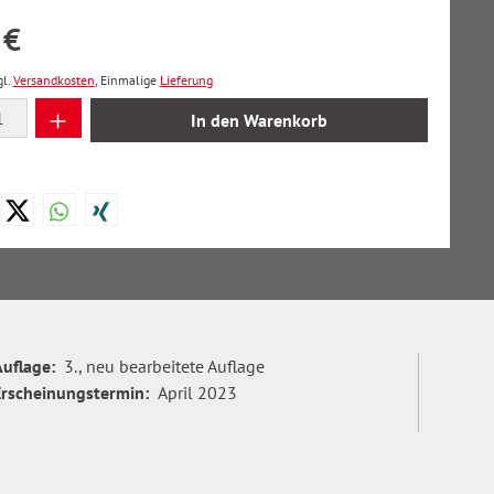
 €
gl.
Versandkosten
, Einmalige
Lieferung
 Anzahl: Gib den gewünschten Wert ein oder
In den Warenkorb
Auflage:
3., neu bearbeitete Auflage
Erscheinungstermin:
April 2023