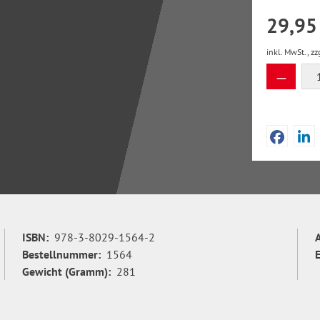
29,95
inkl. MwSt., zz
Produkt
ISBN:
978-3-8029-1564-2
Bestellnummer:
1564
Gewicht (Gramm):
281