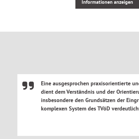
Informationen anzeigen
So können beide Seiten (Arbeitgeber und Arbeitnehmervertr
Pflichten rechtssicher durchsetzen.
Eine ausgesprochen praxisorientierte un
dient dem Verständnis und der Orientier
insbesondere den Grundsätzen der Eingr
komplexen System des TVöD verdeutlicht