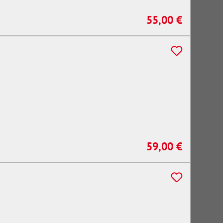
55,00 €
Regulärer Preis:
59,00 €
Regulärer Preis: