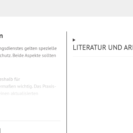
n
LITERATUR UND AR
gsdienstes gelten spezielle
hutz. Beide Aspekte sollten
eshalb für
rmaßen wichtig. Das Praxis-
einen aktualisierten
en
nd Personalräte