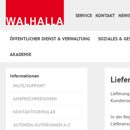
 Hauptinhalt springen
Zur Suche springen
Zur Hauptnavigation springen
SERVICE
KONTAKT
NEWS
ÖFFENTLICHER DIENST & VERWALTUNG
SOZIALES & GE
AKADEMIE
Informationen
Liefe
HILFE/SUPPORT
Lieferung
ANSPRECHPERSONEN
Kundenser
KONTAKTFORMULAR
In der Re
Lieferans
AUTOREN/AUTORINNEN A-Z