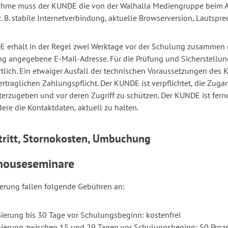
nahme muss der KUNDE die von der Walhalla Mediengruppe beim 
z. B. stabile Internetverbindung, aktuelle Browserversion, Lautspre
 erhält in der Regel zwei Werktage vor der Schulung zusammen m
 angegebene E-Mail-Adresse. Für die Prüfung und Sicherstellun
tlich. Ein etwaiger Ausfall der technischen Voraussetzungen des
ertraglichen Zahlungspflicht. Der KUNDE ist verpflichtet, die Zug
iterzugeben und vor deren Zugriff zu schützen. Der KUNDE ist fer
ere die Kontaktdaten, aktuell zu halten.
tritt, Stornokosten, Umbuchung
nhouseseminare
ierung fallen folgende Gebühren an:
nierung bis 30 Tage vor Schulungsbeginn: kostenfrei
nierung zwischen 15 und 29 Tagen vor Schulungsbeginn: 50 Proze