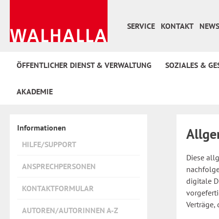
 Hauptinhalt springen
Zur Suche springen
Zur Hauptnavigation springen
SERVICE
KONTAKT
NEWS
ÖFFENTLICHER DIENST & VERWALTUNG
SOZIALES & GE
AKADEMIE
Informationen
Allge
HILFE/SUPPORT
Diese all
ANSPRECHPERSONEN
nachfolg
digitale 
KONTAKTFORMULAR
vorgeferti
Verträge,
AUTOREN/AUTORINNEN A-Z