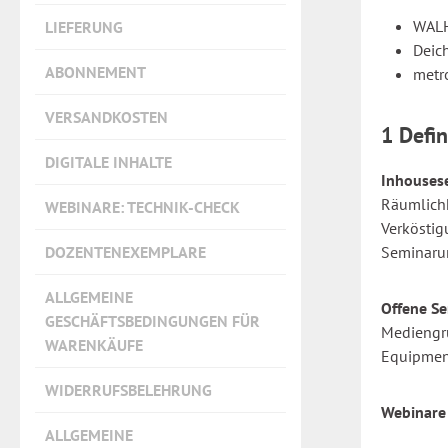
WALH
LIEFERUNG
Deic
ABONNEMENT
metro
VERSANDKOSTEN
1 Defin
DIGITALE INHALTE
Inhouses
Räumlichk
WEBINARE: TECHNIK-CHECK
Verköstig
DOZENTENEXEMPLARE
Seminarun
ALLGEMEINE
Offene S
GESCHÄFTSBEDINGUNGEN FÜR
Mediengru
WARENKÄUFE
Equipment
WIDERRUFSBELEHRUNG
Webinare
ALLGEMEINE