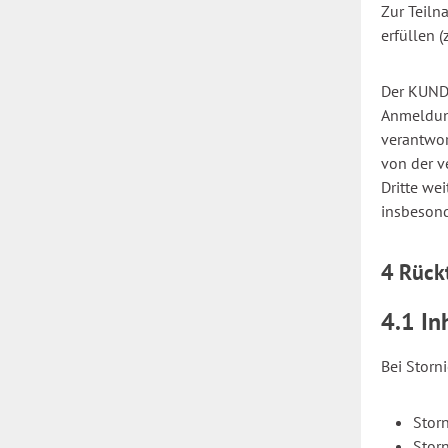
Zur Teil
erfüllen (
Der KUNDE
Anmeldung
verantwor
von der v
Dritte we
insbesond
4 Rück
4.1 I
Bei Storn
Stor
Stor