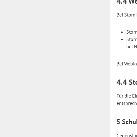
4.4 W
Bei Storn
Stor
Stor
bei 
Bei Webin
4.4 St
Für die E
entsprech
5 Schu
Gegenstan