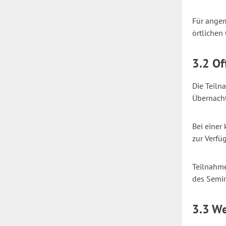
Für angem
örtlichen
3.2 O
Die Teiln
Übernach
Bei einer
zur Verfü
Teilnahm
des Semin
3.3 W