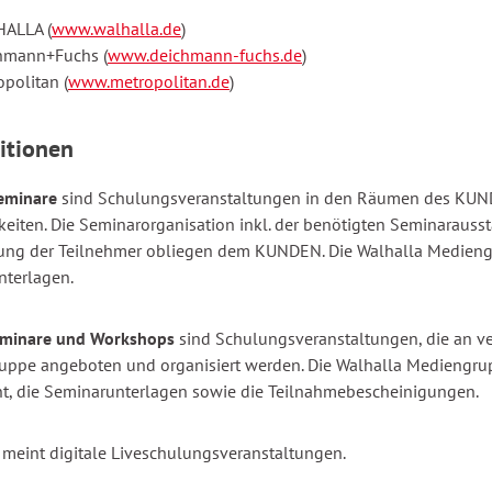
ALLA (
www.walhalla.de
)
hmann+Fuchs (
www.deichmann-fuchs.de
)
politan (
www.metropolitan.de
)
itionen
eminare
sind Schulungsveranstaltungen in den Räumen des KUN
eiten. Die Seminarorganisation inkl. der benötigten Seminaraussta
ung der Teilnehmer obliegen dem KUNDEN. Die Walhalla Mediengru
terlagen.
eminare und Workshops
sind Schulungsveranstaltungen, die an v
ppe angeboten und organisiert werden. Die Walhalla Mediengrup
, die Seminarunterlagen sowie die Teilnahmebescheinigungen.
meint digitale Liveschulungsveranstaltungen.