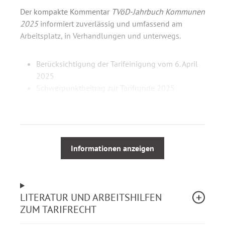
Der kompakte Kommentar
TVöD-Jahrbuch Kommunen
2025
informiert zuverlässig und umfassend am
Arbeitsplatz, in Verhandlungen und unterwegs.
Berücksichtigung der Tarifeinigung vom 6. April
2025
Schwerpunktbeitrag zur Tarifrunde 2025
Kommentierung des Tarifvertrages für den
öffentlichen Dienst einschließlich des
Überleitungstarifvertrages
Tariftexte der Besonderen Teile Verwaltung (mit
Erläuterungen), Sparkassen, Entsorgung,
Informationen anzeigen
Krankenhäuser, Pflege- und
Betreuungseinrichtungen, Flughäfen
Entgeltordnung (VKA) mit ausführlicher
LITERATUR UND ARBEITSHILFEN
Einführung
ZUM TARIFRECHT
Kommentierung des Tarifvertrages für Ärztinnen
und Ärzte an kommunalen Krankenhäusern