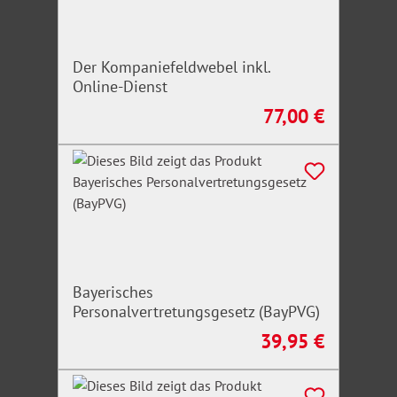
Der Kompaniefeldwebel inkl.
Online-Dienst
77,00 €
Regulärer Preis:
Bayerisches
Personalvertretungsgesetz (BayPVG)
39,95 €
Regulärer Preis: