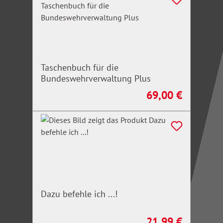
Taschenbuch für die
Bundeswehrverwaltung Plus
69,00 €
Regulärer Preis:
Dazu befehle ich ...!
21,99 €
Regulärer Preis: