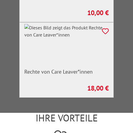
10,00 €
Regulärer Preis:
Rechte von Care Leaver*innen
18,00 €
Regulärer Preis:
IHRE VORTEILE