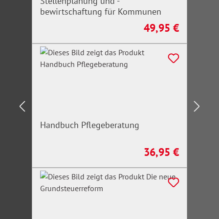
Stellenplanung und -
bewirtschaftung für Kommunen
49,95 €
Regulärer Preis:
Handbuch Pflegeberatung
36,95 €
Regulärer Preis: