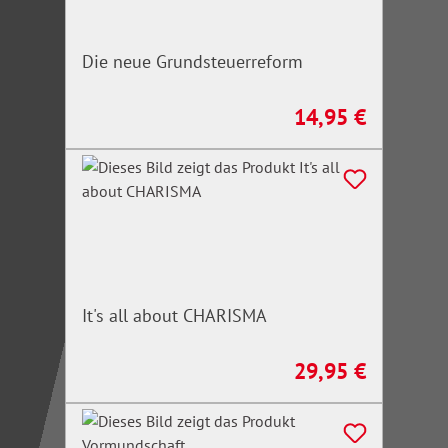
Die neue Grundsteuerreform
14,95 €
Regulärer Preis:
It's all about CHARISMA
29,95 €
Regulärer Preis: