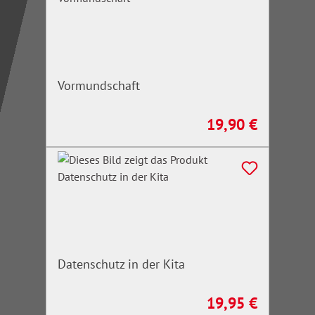
Vormundschaft
19,90 €
Regulärer Preis:
Datenschutz in der Kita
19,95 €
Regulärer Preis: