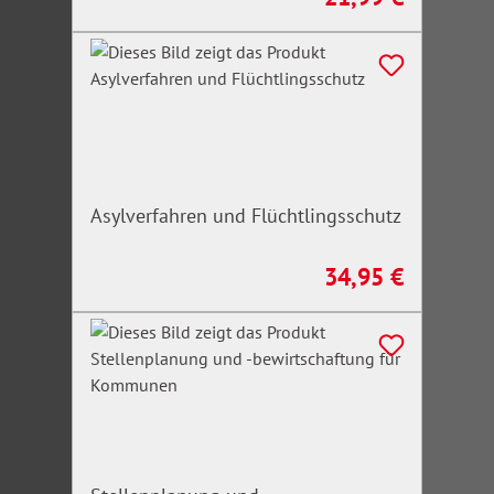
Asylverfahren und Flüchtlingsschutz
34,95 €
Regulärer Preis: