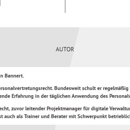
raktischen Umsetzung.
ng
im Volltext: Für
nicht möglich ist oder Sie das
rb der Software erhalten Sie
AUTOR
il erläutert
an Bannert.
ersonalvertretungsrecht. Bundesweit schult er regelmäßig
hl
ende Erfahrung in der täglichen Anwendung des Personalv
echt, zuvor leitender Projektmanager für digitale Verwalt
 auch als Trainer und Berater mit Schwerpunkt betriebli