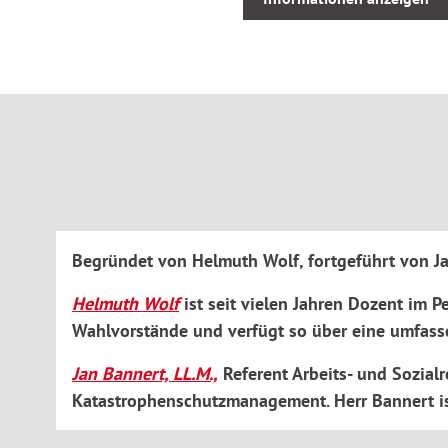
noch ausgefüllt werden.
Situationsbezogene
Arbeitshilfen
sparen Zeit in der p
Mit
Landespersonalvertretungsgesetz
und
Wahlordnu
punktgenaues Arbeiten in rechtlichen Detailfragen.
Inklusive Online-Dienst:
Ideal, wenn eine Installation 
Produkt ortsunabhängig nutzen möchten. Mit dem Erwe
zusätzlich Zugriff auf den ergänzenden Online-Dienst.
Alle erforderlichen Schritte sind im Deta
Bestellung des Wahlvorstands
Begründet von Helmuth Wolf, fortgeführt von J
Helmuth Wolf
ist seit vielen Jahren Dozent im P
Bestellung und Wahl des Wahlvorstands
Erste Sitzung des Wahlvorstands zur Einleitung der Wa
Wahlvorstände und verfügt so über eine umfass
Jan Bannert, LL.M.,
Referent Arbeits- und Sozialr
Einleitung der Wahl
Katastrophenschutzmanagement. Herr Bannert ist
Bekanntmachung des Wahlvorstands