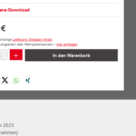
ware-Download
 €
inmalige
Lieferung
,
Digitaler Inhalt
lungsarten oder Mehrplatzlizenzen –
hier anfragen
 Anzahl: Gib den gewünschten Wert ein oder
In den Warenkorb
r 2023
rzeichen)