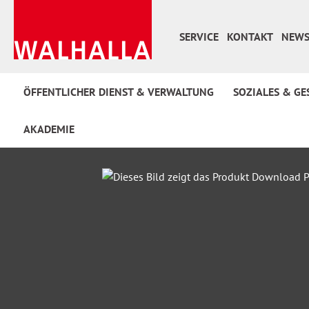
 Hauptinhalt springen
Zur Suche springen
Zur Hauptnavigation springen
SERVICE
KONTAKT
NEWS
ÖFFENTLICHER DIENST & VERWALTUNG
SOZIALES & GE
AKADEMIE
Bildergalerie überspringen