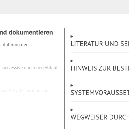
 und dokumentieren
LITERATUR UND S
rchführung der
HINWEIS ZUR BES
t sukzessive durch den Ablauf
nen Sie alle Termine zur
SYSTEMVORAUSSE
erstützt von der
allen Detailfragen und hilft
WEGWEISER DURCH
eifende Maßnahme müssen nur