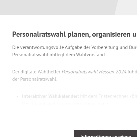
Personalratswahl planen, organisieren
Die verantwortungsvolle Aufgabe der Vorbereitung und Du
Personalratswahl obliegt dem Wahlvorstand.
Der digitale Wahlhelfer
Personalratswahl Hessen 2024
führ
der Personalratswahl.
Interaktiver Wahlkalender:
Mit dem Fristenrechner kön
Personalratswahl automatisch berechnen.
Schritt für Schritt durch die Wahl:
Der Wahlkalender unt
Wahlvorbereitung bis hin zum Abschluss der Wahlen in 
bei der Einhaltung der Fristen und Termine.
Fertig vorbereitete
Vordrucke
für die jeweils zu ergr
Informationen anzeigen