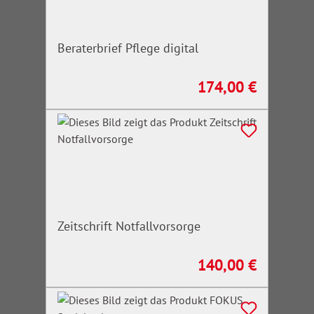
Beraterbrief Pflege digital
174,00 €
Regulärer Preis:
Zeitschrift Notfallvorsorge
140,00 €
Regulärer Preis: