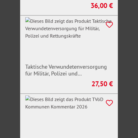
36,00 €
Regulärer Preis:
Taktische Verwundetenversorgung
für Militär, Polizei und
Rettungskräfte
27,50 €
Regulärer Preis: