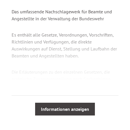
Das umfassende Nachschlagewerk für Beamte und
Angestellte in der Verwaltung der Bundeswehr
Es enthält alle Gesetze, Verordnungen, Vorschriften,
Richtlinien und Verfügungen, die direkte
Auswirkungen auf Dienst, Stellung und Laufbahn der
Beamten und Angestellten haben.
Die Erläuterungen zu den einzelnen Gesetzen, die
praktische Zusammenstellung nach Sachgebieten
und Verweise auf wichtige Zusammenhänge
ermöglichen es, Bestimmungen richtig zu verstehen
und sofort anzuwenden.
Informationen anzeigen