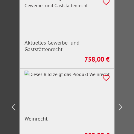
Aktuelles Gewerbe- und
Gaststättenrecht
758,00 €
Regulärer Preis:
Weinrecht