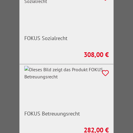
FOKUS Sozialrecht
308,00 €
Regulärer Preis:
FOKUS Betreuungsrecht
282,00 €
Regulärer Preis: