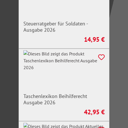
Steuerratgeber für Soldaten -
Ausgabe 2026
14,95 €
Regulärer Preis:
Taschenlexikon Beihilferecht
Ausgabe 2026
42,95 €
Regulärer Preis: