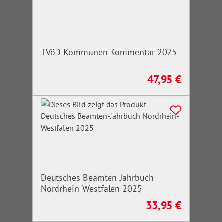
TVöD Kommunen Kommentar 2025
47,95 €
Regulärer Preis:
Deutsches Beamten-Jahrbuch
Nordrhein-Westfalen 2025
33,95 €
Regulärer Preis: