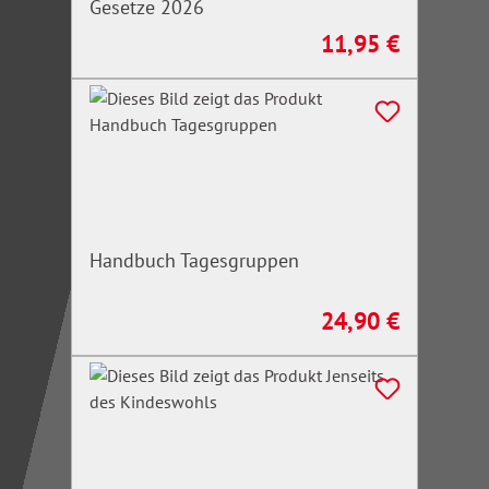
Gesetze 2026
11,95 €
Regulärer Preis:
Handbuch Tagesgruppen
24,90 €
Regulärer Preis: