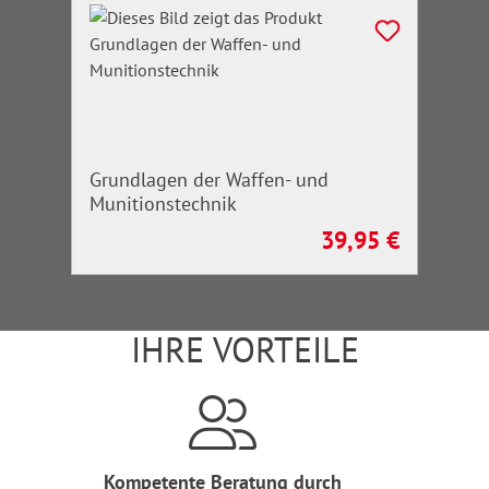
Grundlagen der Waffen- und
Munitionstechnik
39,95 €
Regulärer Preis:
IHRE VORTEILE
Kompetente Beratung durch