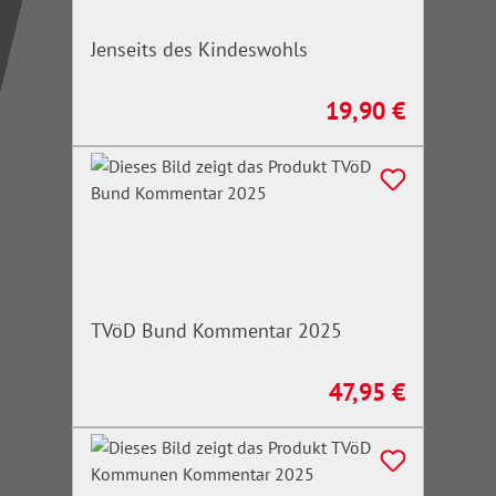
Jenseits des Kindeswohls
19,90 €
Regulärer Preis:
TVöD Bund Kommentar 2025
47,95 €
Regulärer Preis: