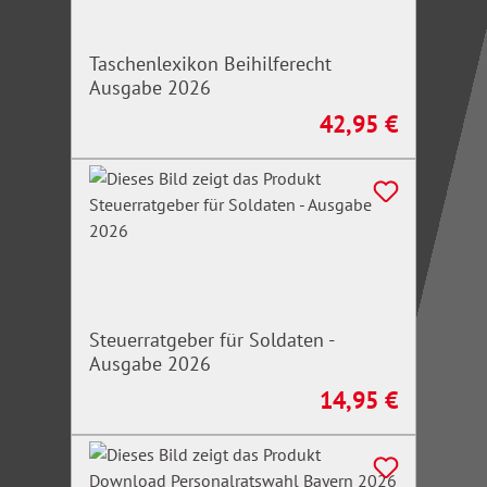
Taschenlexikon Beihilferecht
Ausgabe 2026
42,95 €
Regulärer Preis:
Steuerratgeber für Soldaten -
Ausgabe 2026
14,95 €
Regulärer Preis: