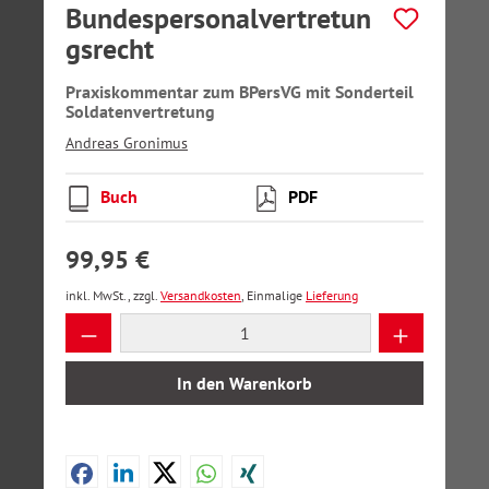
Bundespersonalvertretun
gsrecht
Praxiskommentar zum BPersVG mit Sonderteil
Soldatenvertretung
Andreas Gronimus
Buch
PDF
99,95 €
inkl. MwSt., zzgl.
Versandkosten
, Einmalige
Lieferung
Produkt Anzahl: Gib den gewünschten Wer
In den Warenkorb