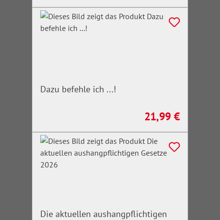
Dazu befehle ich ...!
21,99 €
Regulärer Preis:
Die aktuellen aushangpflichtigen