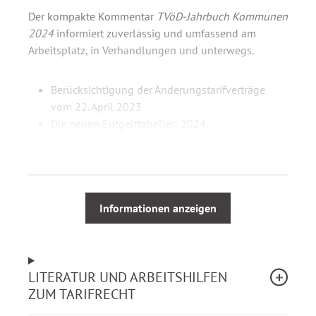
Der kompakte Kommentar
TVöD-Jahrbuch Kommunen
2024
informiert zuverlässig und umfassend am
Arbeitsplatz, in Verhandlungen und unterwegs.
Berücksichtigung der Änderungstarifverträge
vom 22. April 2023
Die neuen Entgelttabellen 2024
Tarifvertrag Inflationsausgleich mit
Durchführungshinweisen
Schwerpunktbeitrag zur Umsetzung der
Tarifeinigung 2023
Kommentierung des Tarifvertrages für den
Informationen anzeigen
öffentlichen Dienst einschließlich des
Überleitungstarifvertrages
Tariftexte der Besonderen Teile Verwaltung (mit
LITERATUR UND ARBEITSHILFEN
Erläuterungen), Sparkassen, Entsorgung,
ZUM TARIFRECHT
Krankenhäuser, Pflege- und
Betreuungseinrichtungen, Flughäfen