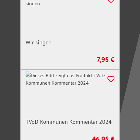
Wir singen
7,95 €
Regulärer Preis:
TVöD Kommunen Kommentar 2024
46,95 €
Regulärer Preis: