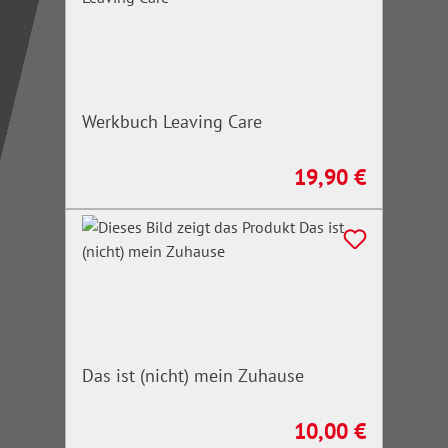
Werkbuch Leaving Care
19,90 €
Regulärer Preis:
Das ist (nicht) mein Zuhause
10,00 €
Regulärer Preis: