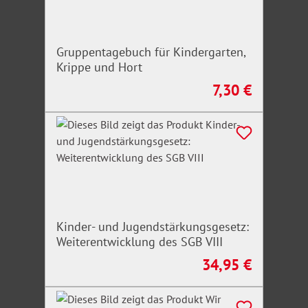
Gruppentagebuch für Kindergarten,
Krippe und Hort
7,30 €
Regulärer Preis:
Kinder- und Jugendstärkungsgesetz:
Weiterentwicklung des SGB VIII
34,95 €
Regulärer Preis: