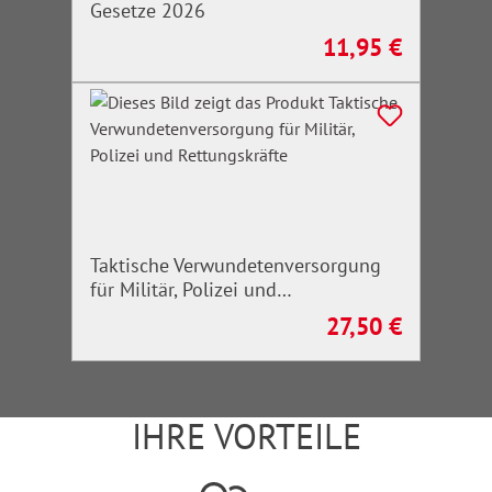
Gesetze 2026
11,95 €
Regulärer Preis:
Taktische Verwundetenversorgung
für Militär, Polizei und
Rettungskräfte
27,50 €
Regulärer Preis:
IHRE VORTEILE