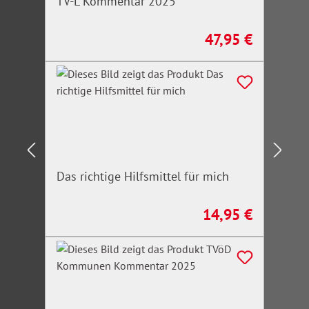
TV-L Kommentar 2025
47,95 €
Regulärer Preis:
Das richtige Hilfsmittel für mich
14,95 €
Regulärer Preis: