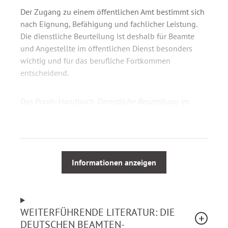
Der Zugang zu einem öffentlichen Amt bestimmt sich
nach Eignung, Befähigung und fachlicher Leistung.
Die dienstliche Beurteilung ist deshalb für Beamte
und Angestellte im öffentlichen Dienst besonders
wichtig und für das berufliche Fortkommen
entscheidend.
Das Praxis-Handbuch
Dienstliche Beurteilung im
öffentlichen Dienst
liefert für alle Beteiligten dem
Dienstherrn, dem Beurteiler und der Beurteilerin, den
Beamtinnen und Beamten sowie den Angestellten im
öffentlichen Dienst eine Einführung in das Gebiet der
dienstlichen Beurteilungen. Die vom Bundesrecht
Informationen anzeigen
abweichenden landesrechtlichen Besonderheiten
werden dargestellt.
WEITERFÜHRENDE LITERATUR: DIE
Unter Berücksichtigung der aktuellen Rechtsprechung
DEUTSCHEN BEAMTEN-
werden folgende Themen erläutert: