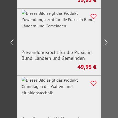
29,95 €
Regulärer Preis:
Zuwendungsrecht für die Praxis in
Bund, Ländern und Gemeinden
49,95 €
Regulärer Preis: