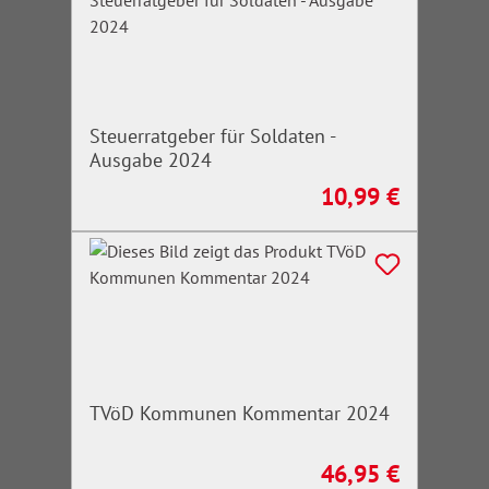
Steuerratgeber für Soldaten -
Ausgabe 2024
10,99 €
Regulärer Preis:
TVöD Kommunen Kommentar 2024
46,95 €
Regulärer Preis: