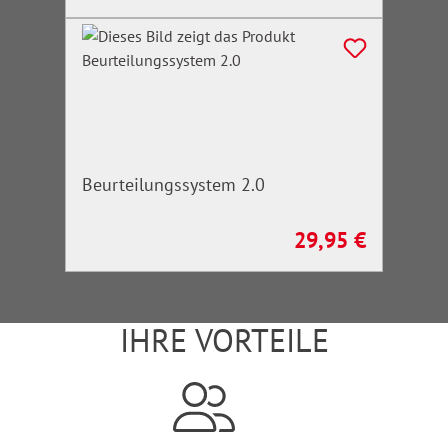
Beurteilungssystem 2.0
29,95 €
Regulärer Preis:
IHRE VORTEILE