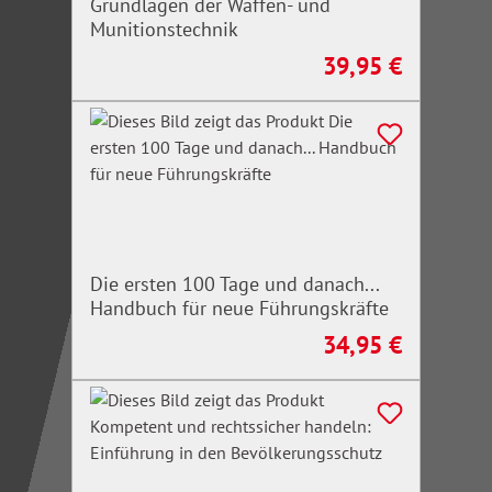
Grundlagen der Waffen- und
Munitionstechnik
39,95 €
Regulärer Preis:
Die ersten 100 Tage und danach...
Handbuch für neue Führungskräfte
34,95 €
Regulärer Preis: