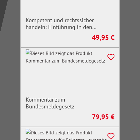
Kompetent und rechtssicher
handeln: Einführung in den
Bevölkerungsschutz
49,95 €
Regulärer Preis:
Kommentar zum
Bundesmeldegesetz
79,95 €
Regulärer Preis: