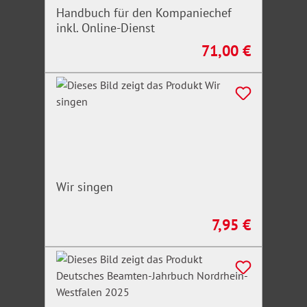
Handbuch für den Kompaniechef
inkl. Online-Dienst
71,00 €
Regulärer Preis:
Wir singen
7,95 €
Regulärer Preis: