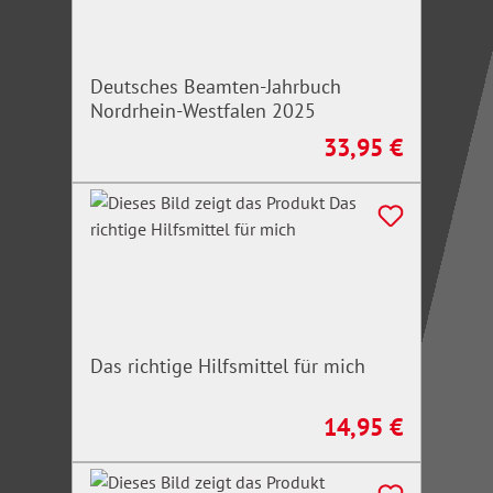
Deutsches Beamten-Jahrbuch
Nordrhein-Westfalen 2025
33,95 €
Regulärer Preis:
Das richtige Hilfsmittel für mich
14,95 €
Regulärer Preis: