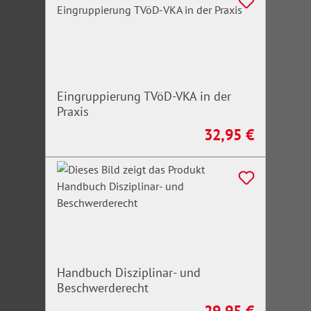
Eingruppierung TVöD-VKA in der
Praxis
32,95 €
Regulärer Preis:
Handbuch Disziplinar- und
Beschwerderecht