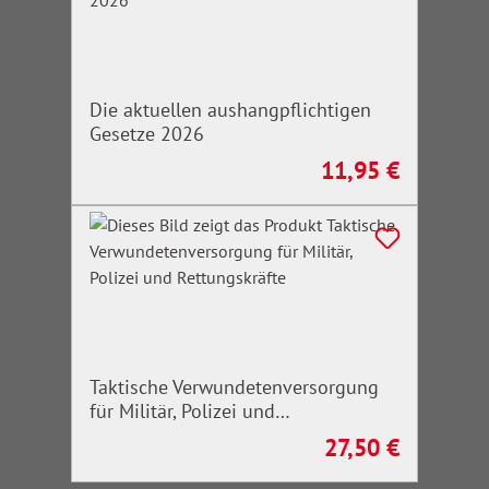
Die aktuellen aushangpflichtigen
Gesetze 2026
11,95 €
Regulärer Preis:
Taktische Verwundetenversorgung
für Militär, Polizei und
Rettungskräfte
27,50 €
Regulärer Preis: