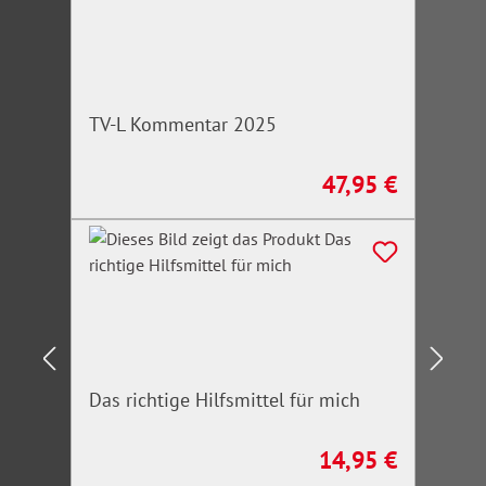
TV-L Kommentar 2025
47,95 €
Regulärer Preis:
Das richtige Hilfsmittel für mich
14,95 €
Regulärer Preis: