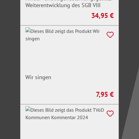
Weiterentwicklung des SGB VIII
34,95 €
Regulärer Preis:
Wir singen
7,95 €
Regulärer Preis: