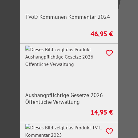
TVöD Kommunen Kommentar 2024
46,95 €
Regulärer Preis:
Aushangpflichtige Gesetze 2026
Öffentliche Verwaltung
14,95 €
Regulärer Preis: