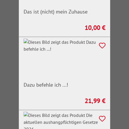
Das ist (nicht) mein Zuhause
10,00 €
Regulärer Preis:
Dazu befehle ich ...!
21,99 €
Regulärer Preis: