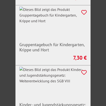
Unfallverhütung 2026
Gruppentagebuch für Kindergarten,
Krippe und Hort
7,30 €
Regulärer Preis:
Kinder- und Jugendstärkungsgesetz: