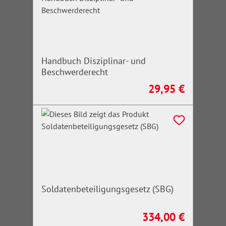
Handbuch Disziplinar- und
Beschwerderecht
29,95 €
Regulärer Preis:
Soldatenbeteiligungsgesetz (SBG)
334,00 €
Regulärer Preis: