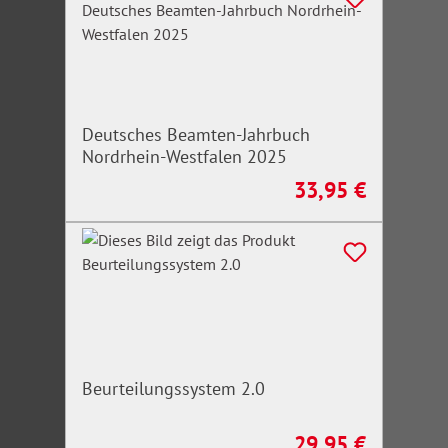
Deutsches Beamten-Jahrbuch
Nordrhein-Westfalen 2025
33,95 €
Regulärer Preis:
Beurteilungssystem 2.0
29,95 €
Regulärer Preis: