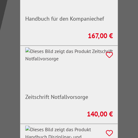
Handbuch für den Kompaniechef
167,00 €
Regulärer Preis:
Zeitschrift Notfallvorsorge
140,00 €
Regulärer Preis: