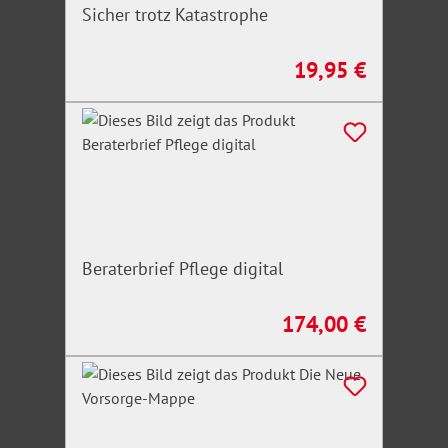
Sicher trotz Katastrophe
19,95 €
Regulärer Preis:
Beraterbrief Pflege digital
174,00 €
Regulärer Preis: