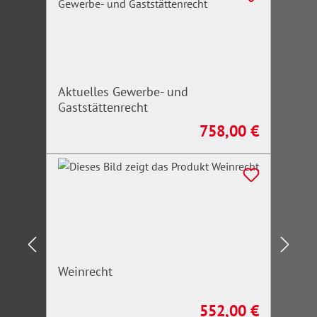
Aktuelles Gewerbe- und
Gaststättenrecht
758,00 €
Regulärer Preis:
Weinrecht
552,00 €
Regulärer Preis: