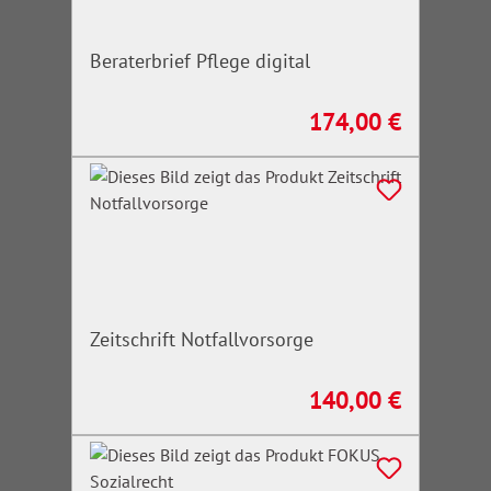
Beraterbrief Pflege digital
174,00 €
Regulärer Preis:
Zeitschrift Notfallvorsorge
140,00 €
Regulärer Preis: