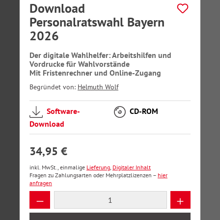
Download
Personalratswahl Bayern
2026
Der digitale Wahlhelfer: Arbeitshilfen und
Vordrucke für Wahlvorstände
Mit Fristenrechner und Online-Zugang
Begründet von:
Helmuth Wolf
Software-
CD-ROM
Download
34,95 €
inkl. MwSt., einmalige
Lieferung
,
Digitaler Inhalt
Fragen zu Zahlungsarten oder Mehrplatzlizenzen –
hier
anfragen
Produkt Anzahl: Gib den gewünschten Wer