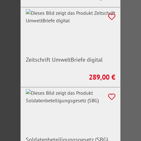
Zeitschrift UmweltBriefe digital
289,00 €
Regulärer Preis:
Soldatenbeteiligungsgesetz (SBG)