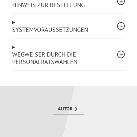
HINWEIS ZUR BESTELLUNG
der praktischen Umsetzung.
Mit
Landespersonalvertretungsgesetz
und
Wahlordnu
Volltext: Für punktgenaues Arbeiten in
rechtlichen Detailfragen.
SYSTEMVORAUSSETZUNGEN
Inklusive Online-Dienst:
Ideal, wenn eine
Installation nicht möglich ist oder Sie das
Produkt ortsunabhängig nutzen möchten. Mit
WEGWEISER DURCH DIE
dem Erwerb des Produkts erhalten Sie zusätzlich
PERSONALRATSWAHLEN
Zugriff auf den ergänzenden Online-Dienst.
Alle erforderlichen Schritte sind im Detail
erläutert
Bestellung des Wahlvorstands
AUTOR
Bestellung und Wahl des Wahlvorstands
Erste Sitzung des Wahlvorstands zur Einleitung
der Wahl