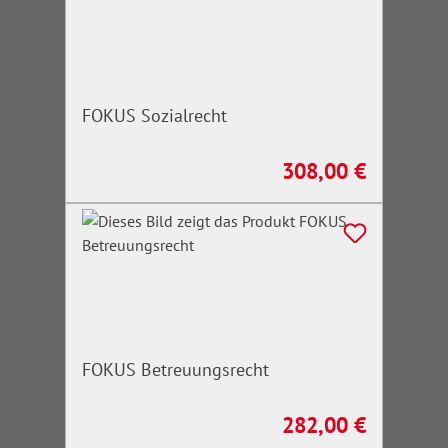
FOKUS Sozialrecht
308,00 €
Regulärer Preis:
FOKUS Betreuungsrecht
282,00 €
Regulärer Preis: