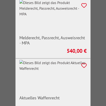
Melderecht, Passrecht, Ausweisrecht
- MPA
540,00 €
Regulärer Preis:
Aktuelles Waffenrecht