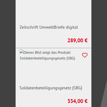
Zeitschrift UmweltBriefe digital
289,00 €
Regulärer Preis:
Soldatenbeteiligungsgesetz (SBG)
334,00 €
Regulärer Preis: