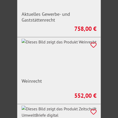
Aktuelles Gewerbe- und
Gaststättenrecht
758,00 €
Regulärer Preis:
Weinrecht
552,00 €
Regulärer Preis: