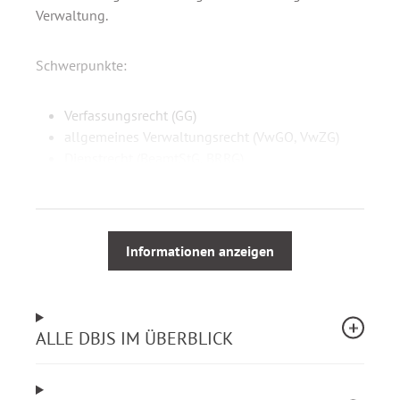
Verwaltung.
Schwerpunkte:
Verfassungsrecht (GG)
allgemeines Verwaltungsrecht (VwGO, VwZG)
Dienstrecht (BeamtStG, BRRG)
Soziale Schutzvorschriften (u. a. BGG, JArbSchG,
SGB IX)
Familienförderung (u. a. BEEG, BKGG)
Staatsrecht (u. a. BWahlG, BVerfGG)
Informationen anzeigen
besonderes Verwaltungsrecht (u. a. OWiG, GewO)
Soziale Sicherung (u. a. MuSchG, JuSchG)
Finanz- und Haushaltswesen (u. a. HGrG)
Verfassungsrecht Hamburg (u. a. Hamburgische
ALLE DBJS IM ÜBERBLICK
Verfassung)
Verwaltungsrecht Hamburg (u. a. HmbVwVfG,
HmbVwZG