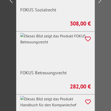
FOKUS Sozialrecht
308,00 €
Regulärer Preis:
FOKUS Betreuungsrecht
282,00 €
Regulärer Preis: