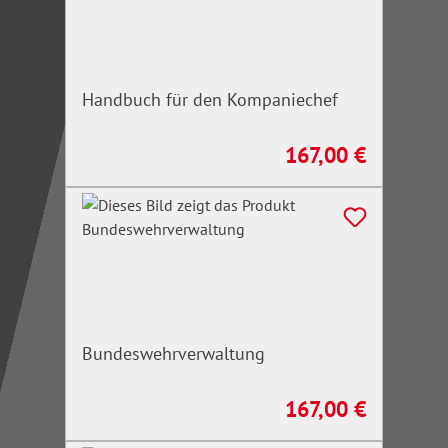
Handbuch für den Kompaniechef
167,00 €
Regulärer Preis:
Bundeswehrverwaltung
167,00 €
Regulärer Preis: