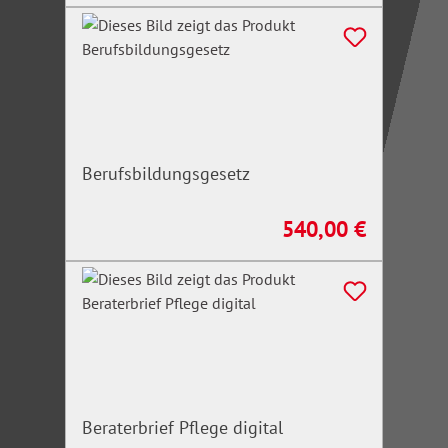
Berufsbildungsgesetz
540,00 €
Regulärer Preis:
Beraterbrief Pflege digital