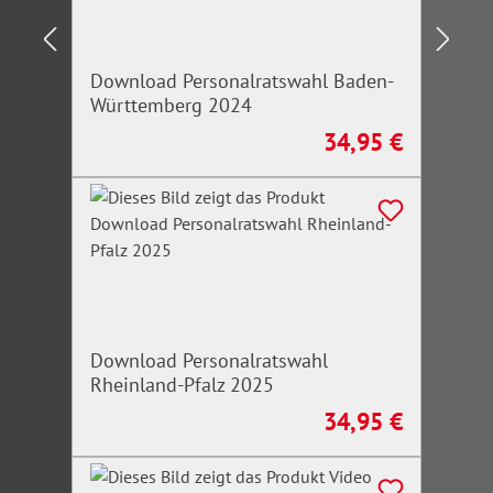
Download Personalratswahl Baden-
Württemberg 2024
34,95 €
Regulärer Preis:
Download Personalratswahl
Rheinland-Pfalz 2025
34,95 €
Regulärer Preis: