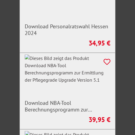
Download Personalratswahl Hessen
2024
34,95 €
Regulärer Preis:
Download NBA-Tool
Berechnungsprogramm zur
Ermittlung der Pflegegrade Upgrade
39,95 €
Regulärer Preis:
Version 5.1