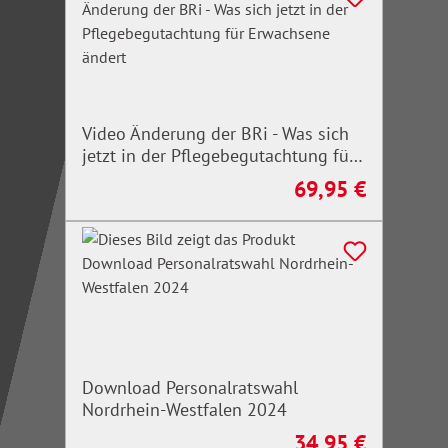
Video Änderung der BRi - Was sich
jetzt in der Pflegebegutachtung für
Erwachsene ändert
69,95 €
Regulärer Preis:
Download Personalratswahl
Nordrhein-Westfalen 2024
34,95 €
Regulärer Preis: