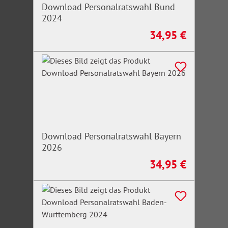
Download Personalratswahl Bund
2024
34,95 €
Regulärer Preis:
Download Personalratswahl Bayern
2026
34,95 €
Regulärer Preis: