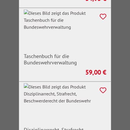
Taschenbuch für die
Bundeswehrverwaltung
59,00 €
Regulärer Preis:
Disziplinarrecht, Strafrecht,