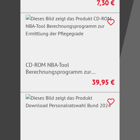
7,30 €
Regulärer Preis:
CD-ROM NBA-Tool
Berechnungsprogramm zur
Ermittlung der Pflegegrade
39,95 €
Regulärer Preis: