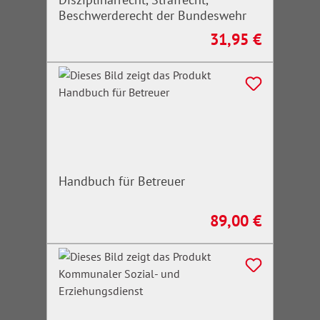
Beschwerderecht der Bundeswehr
31,95 €
Regulärer Preis:
Handbuch für Betreuer
89,00 €
Regulärer Preis: