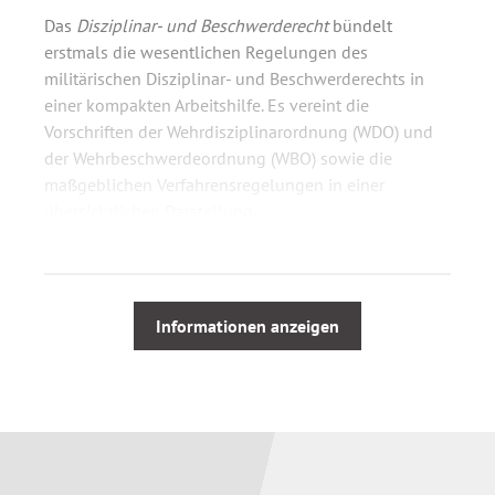
Das
Disziplinar- und Beschwerderecht
bündelt
erstmals die wesentlichen Regelungen des
militärischen Disziplinar- und Beschwerderechts in
einer kompakten Arbeitshilfe. Es vereint die
Vorschriften der Wehrdisziplinarordnung (WDO) und
der Wehrbeschwerdeordnung (WBO) sowie die
maßgeblichen Verfahrensregelungen in einer
übersichtlichen Darstellung.
Der Aufbau orientiert sich konsequent am
tatsächlichen Ablauf der Verfahren: vom
Dienstvergehen bis zur Vollstreckung sowie vom
Informationen anzeigen
Beschwerdeanlass bis zur Entscheidung. Dadurch
finden Sie schnell die relevanten Vorschriften und
Handlungsschritte für die jeweilige Situation.
Ihre Vorteile auf einen Blick: