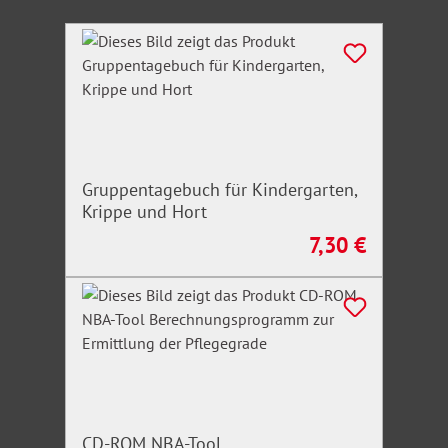
Produktgalerie überspringen
Gruppentagebuch für Kindergarten,
Krippe und Hort
7,30 €
Regulärer Preis:
CD-ROM NBA-Tool