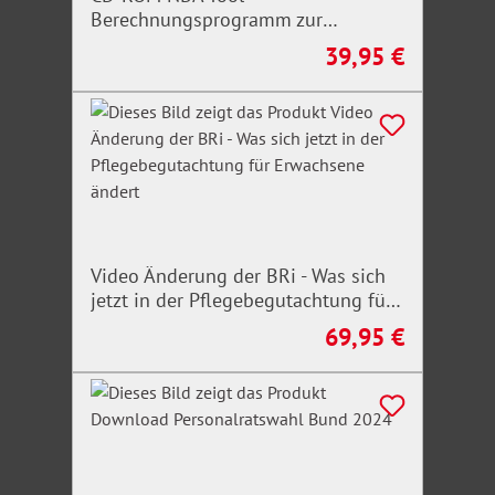
Berechnungsprogramm zur
Ermittlung der Pflegegrade
39,95 €
Regulärer Preis:
Video Änderung der BRi - Was sich
jetzt in der Pflegebegutachtung für
Erwachsene ändert
69,95 €
Regulärer Preis: