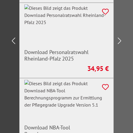
Download Personalratswahl
Rheinland-Pfalz 2025
34,95 €
Regulärer Preis:
Download NBA-Tool