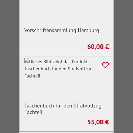
Vorschriftensammlung Hamburg
60,00 €
Regulärer Preis:
Taschenbuch für den Strafvollzug
Fachteil
55,00 €
Regulärer Preis: