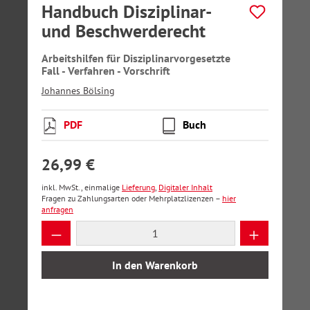
Handbuch Disziplinar-
und Beschwerderecht
Arbeitshilfen für Disziplinarvorgesetzte
Fall - Verfahren - Vorschrift
Johannes Bölsing
PDF
Buch
26,99 €
inkl. MwSt., einmalige
Lieferung
,
Digitaler Inhalt
Fragen zu Zahlungsarten oder Mehrplatzlizenzen –
hier
anfragen
Produkt Anzahl: Gib den gewünschten Wer
In den Warenkorb