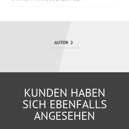
Das praxisorientierte Handbuch
Disziplinar- und
Beschwerderecht
hilft Ihnen bei der effizienten
Nutzung Ihrer Arbeitszeit.
AUTOR
KUNDEN HABEN
SICH EBENFALLS
ANGESEHEN