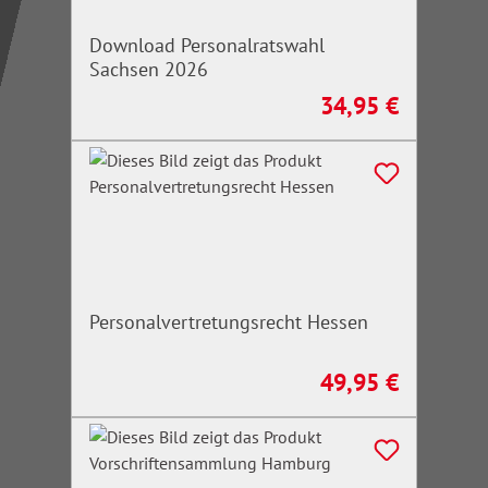
Download Personalratswahl
Sachsen 2026
34,95 €
Regulärer Preis:
Personalvertretungsrecht Hessen
49,95 €
Regulärer Preis: