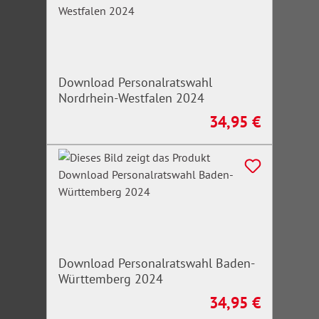
Download Personalratswahl
Nordrhein-Westfalen 2024
34,95 €
Regulärer Preis:
Download Personalratswahl Baden-
Württemberg 2024
34,95 €
Regulärer Preis: