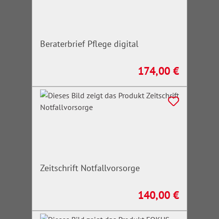
Beraterbrief Pflege digital
174,00 €
Regulärer Preis:
Zeitschrift Notfallvorsorge
140,00 €
Regulärer Preis: