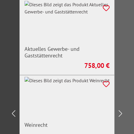
Aktuelles Gewerbe- und
Gaststättenrecht
758,00 €
Regulärer Preis:
Weinrecht