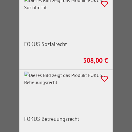
FOKUS Sozialrecht
308,00 €
Regulärer Preis:
FOKUS Betreuungsrecht