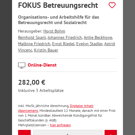
FOKUS Betreuungsrecht
Organisations- und Arbeitshilfe für das
Betreuungsrecht und Sozialrecht
Herausgeber:
Horst Böhm
Reinhold Spanl
,
Johannes Friedrich
,
Antje Beckhove
,
Malbine Friedrich
,
Ernst Riedel
,
Evelyn Stadler
,
Astrid
Vincenc
,
Kristin Bauer
Online-Dienst
282,00 €
Inklusive 3 Arbeitsplätze
inkl. MwSt, jährliche Abrechnung,
Digitaler Inhalt
Abonnement
, Mindestlaufzeit 12 Monate, danach mit einer Frist
von 1 Monat kündbar. Abweichende Kündigungsfrist für
Geschäftskunden (s. AGB)
Mehrplatzlizenzen –
hier anfragen
Produkt Anzahl: Gib den gewünschten Wer