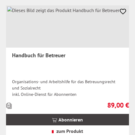
Handbuch für Betreuer
Organisations- und Arbeitshilfe für das Betreuungsrecht
und Sozialrecht
inkl. Online-Dienst für Abonnenten
89,00 €
Preise
Regulärer Pr
inkl.
MwSt.
Abonnieren
zzgl.
Versandkosten
zum Produkt