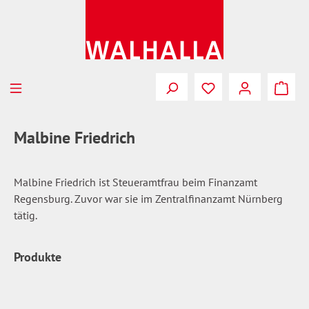
Zum Hauptinhalt springen
Du hast 0 Produkte
Malbine Friedrich
Malbine Friedrich ist Steueramtfrau beim Finanzamt
Regensburg. Zuvor war sie im Zentralfinanzamt Nürnberg
tätig.
Produkte