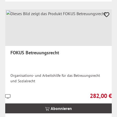
FOKUS Betreuungsrecht
Organisations- und Arbeitshilfe für das Betreuungsrecht
und Sozialrecht
282,00 €
Preise
Regulärer Prei
inkl.
MwSt.
Abonnieren
zzgl.