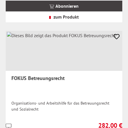
MwSt.
Abonnieren
zzgl.
Versandkosten
zum Produkt
FOKUS Betreuungsrecht
Organisations- und Arbeitshilfe für das Betreuungsrecht
und Sozialrecht
282,00 €
Preise
Regulärer Prei