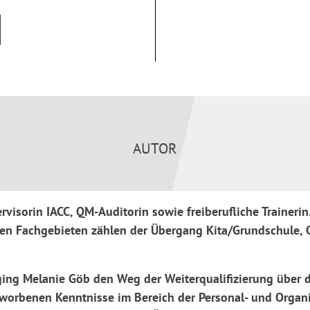
leichtern den Kita-Alltag,
d Freude in der Kita.
agogik,
eamarbeit, Zeit- und
AUTOR
rvisorin IACC, QM-Auditorin sowie freiberufliche Trainerin
ren Fachgebieten zählen der Übergang Kita/Grundschule, 
in ging Melanie Göb den Weg der Weiterqualifizierung übe
worbenen Kenntnisse im Bereich der Personal- und Organ