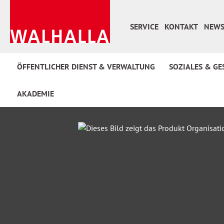
 Hauptinhalt springen
Zur Suche springen
Zur Hauptnavigation springen
SERVICE
KONTAKT
NEWS
ÖFFENTLICHER DIENST & VERWALTUNG
SOZIALES & GE
AKADEMIE
Bildergalerie überspringen