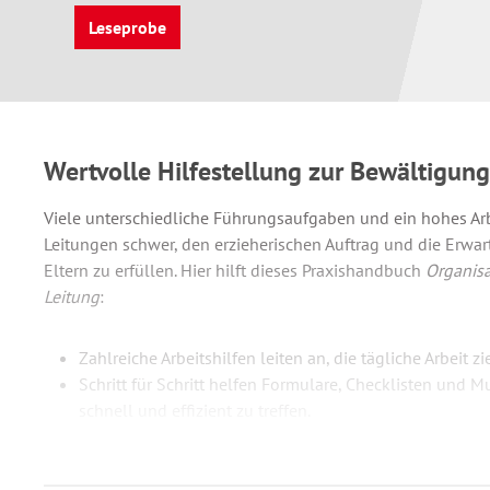
Leseprobe
Wertvolle Hilfestellung zur Bewältigung
Viele unterschiedliche Führungsaufgaben und ein hohes A
Leitungen schwer, den erzieherischen Auftrag und die Erwa
Eltern zu erfüllen. Hier hilft dieses Praxishandbuch
Organisa
Leitung
:
Zahlreiche Arbeitshilfen leiten an, die tägliche Arbeit zie
Schritt für Schritt helfen Formulare, Checklisten und 
schnell und effizient zu treffen.
Alle Arbeitshilfen stehen zusätzlich zum kostenlosen
damit individuell bearbeitet und/oder ausgedruckt wer