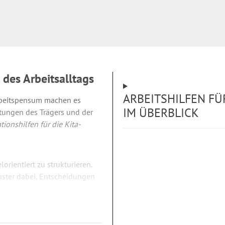
 des Arbeitsalltags
ARBEITSHILFEN F
rbeitspensum machen es
IM ÜBERBLICK
rtungen des Trägers und der
tionshilfen für die Kita-
lorientiert zu strukturieren.
Muster dabei, Entscheidungen
 Download bereit und können
den.