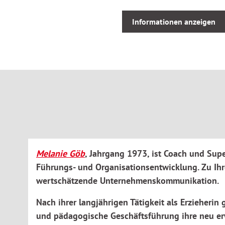
Kurz: Die zeitsparenden Vorlagen und Organisationshilfen er
Informationen anzeigen
garantieren nichts zu vergessen und fördern Gelassenheit un
Das Themenspektrum der Arbeitshilfen reicht dabei von Päd
Personalmanagement, Kommunikation und Konfliktlösung, T
Selbstmanagement bis zum Umgang mit den Eltern.
Melanie Göb
, Jahrgang 1973, ist Coach und Supe
Führungs- und Organisationsentwicklung. Zu Ih
wertschätzende Unternehmenskommunikation.
Nach ihrer langjährigen Tätigkeit als Erzieher
und pädagogische Geschäftsführung ihre neu er