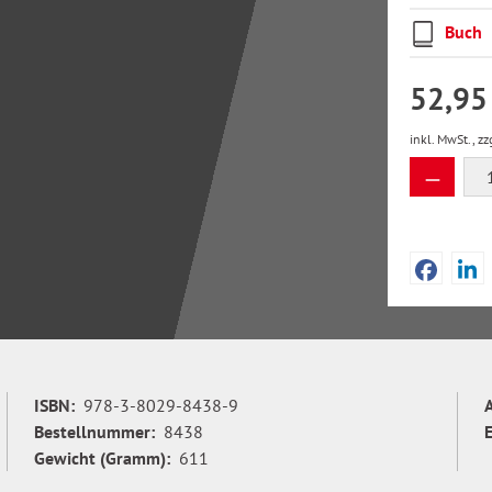
Buch
52,95
inkl. MwSt., zz
Produkt
ISBN:
978-3-8029-8438-9
Bestellnummer:
8438
Gewicht (Gramm):
611