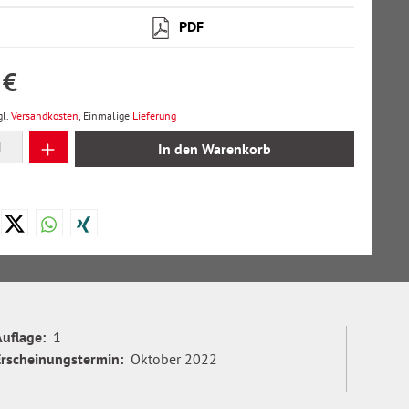
PDF
 €
gl.
Versandkosten
, Einmalige
Lieferung
 Anzahl: Gib den gewünschten Wert ein oder
In den Warenkorb
Auflage:
1
Erscheinungstermin:
Oktober 2022