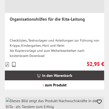
Organisationshilfen für die Kita-Leitung
Checklisten, Textvorlagen und Anleitungen zur Führung von
Krippe, Kindergarten, Hort und Heim
Als Kopiervorlage und zum Weiterbearbeiten nach
kostenlosem Download
52,95 €
Preise
Regulärer Pr
inkl.
MwSt.
In den Warenkorb
zzgl.
Versandkosten
zum Produkt