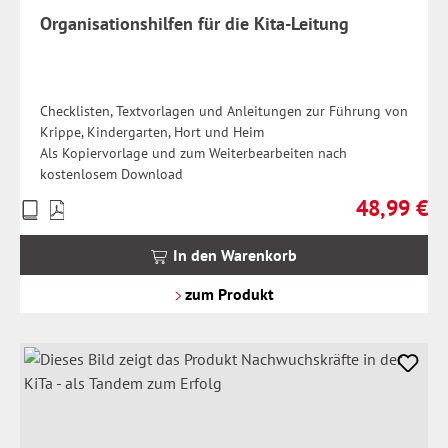
Organisationshilfen für die Kita-Leitung
Checklisten, Textvorlagen und Anleitungen zur Führung von
Krippe, Kindergarten, Hort und Heim
Als Kopiervorlage und zum Weiterbearbeiten nach
kostenlosem Download
48,99 €
Preise
Regulärer Pr
inkl.
MwSt.
In den Warenkorb
zzgl.
Versandkosten
zum Produkt