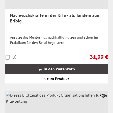
Nachwuchskräfte in der KiTa - als Tandem zum
Erfolg
Ansätze des Mentorings nachhaltig nutzen und schon im
Praktikum für den Beruf begeistern
31,99 €
Preise
Regulärer Pr
inkl.
MwSt.
In den Warenkorb
zzgl.
Versandkosten
zum Produkt