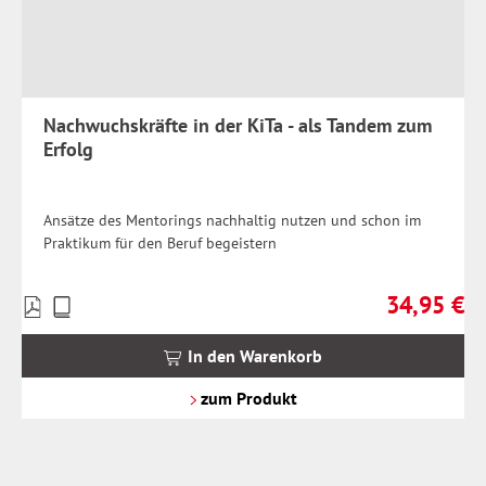
Nachwuchskräfte in der KiTa - als Tandem zum
Erfolg
Ansätze des Mentorings nachhaltig nutzen und schon im
Praktikum für den Beruf begeistern
34,95 €
Preise
Regulärer Pr
inkl.
MwSt.
In den Warenkorb
zzgl.
Versandkosten
zum Produkt