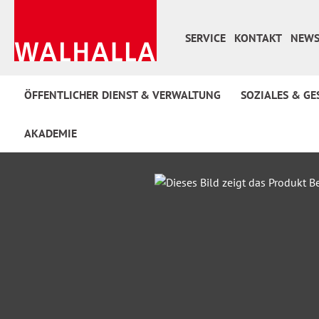
 Hauptinhalt springen
Zur Suche springen
Zur Hauptnavigation springen
SERVICE
KONTAKT
NEWS
ÖFFENTLICHER DIENST & VERWALTUNG
SOZIALES & GE
AKADEMIE
Bildergalerie überspringen