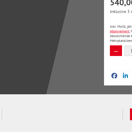
540,0
Inklusive 3 
inkl. MwSt, jä
Abonnement
,
Abweichende Kü
Mehrplatzlize
Produkt