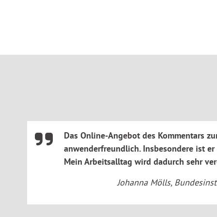
das Berufsbildungsgesetz. Die Neuerungen durch das am 1.
Berufsbildungsvalidierungs- und -digitalisierungsgesetz (BV
Ergänzend dazu sind die relevanten Bestimmungen der Ha
Ausbilder-Eignungsverordnung sowie des Berufsqualifikati
kommentiert.
Das Werk zeichnet sich durch seinen hohen praktischen Nutze
Fragen weiter, die sich dem Rechtsanwender im Umgang mi
stellen.
Das Online-Angebot des Kommentars zum 
anwenderfreundlich. Insbesondere ist er 
Das Werk ist systematisch gegliedert in Gesetzestext, Kom
bundesrechtliche Vorschriften sowie Ausführungsbestimmu
Mein Arbeitsalltag wird dadurch sehr vere
Johanna Mölls, Bundesinst
Als rechtlich relevante Entscheidungshilfe wird der Kommenta
empfohlen und insbesondere geschätzt von: