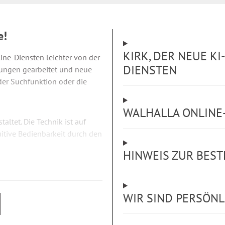
e!
KIRK, DER NEUE KI
ine-Diensten leichter von der
DIENSTEN
rungen gearbeitet und neue
der Suchfunktion oder die
WALHALLA ONLINE-
ltet. Die Technik ist auf
itive Bedienbarkeit durch den
HINWEIS ZUR BES
en Bildung -
WIR SIND PERSÖNLI
 das Standardwerk auf dem
 erläutert und kommentiert es