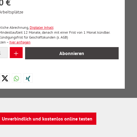
0 €
Arbeitsplätze
hrliche Abrechnung,
Digitaler Inhalt
 Mindestlaufzeit 12 Monate, danach mit einer Frist von 1 Monat kündbar.
ndigungsfrist für Geschäftskunden (s. AGB)
nzen –
hier anfragen
 Anzahl: Gib den gewünschten Wert ein oder
Abonnieren
Unverbindlich und kostenlos online testen