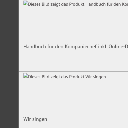
Systemvoraussetzungen:
Internetzugang
aktueller Internetbrowser
PDF-Reader
Textverarbeitungsprogramme
Handbuch für den Kompaniechef inkl. Online-D
Wir singen