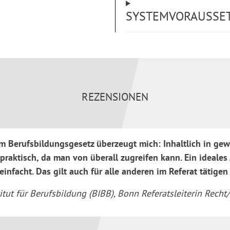
 August 2024 geltende
SYSTEMVORAUSSE
aDiG) sind berücksichtigt.
ndwerksordnung, der
onsfeststellungsgesetzes
REZENSIONEN
n aus; es hilft in allen
t dem Berufsbildungsrecht
Berufsbildungsgesetz überzeugt mich: Inhaltlich in gew
praktisch, da man von überall zugreifen kann. Ein ideales 
mentar und ergänzende
ngen der Länder.
infacht. Das gilt auch für alle anderen im Referat tätigen
itut für Berufsbildung (BIBB), Bonn Referatsleiterin Rec
r von Herkert/Töltl zitiert,