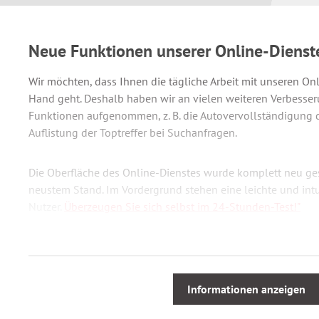
Neue Funktionen unserer Online-Dienst
Wir möchten, dass Ihnen die tägliche Arbeit mit unseren Onl
Hand geht. Deshalb haben wir an vielen weiteren Verbesse
Funktionen aufgenommen, z. B. die Autovervollständigung 
Auflistung der Toptreffer bei Suchanfragen.
Die Oberfläche des Online-Dienstes wurde komplett neu gesta
neustem Stand. Im Vordergrund stehen eine leichte und intu
Nutzer.
Überzeugen Sie sich selbst im 24-Stunden-Test!"
Kommentierung des Rechts der beruflich
aktuell, zuverlässig, praxisgerecht
Informationen anzeigen
Der Kommentar Berufsbildungsgesetz von Herkert/Töltl ist
Gebiet der beruflichen Bildung. Ausführlich und vollständig