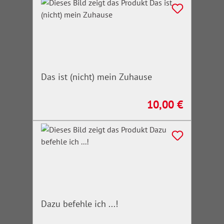
Das ist (nicht) mein Zuhause
10,00 €
Regulärer Preis:
Dazu befehle ich ...!