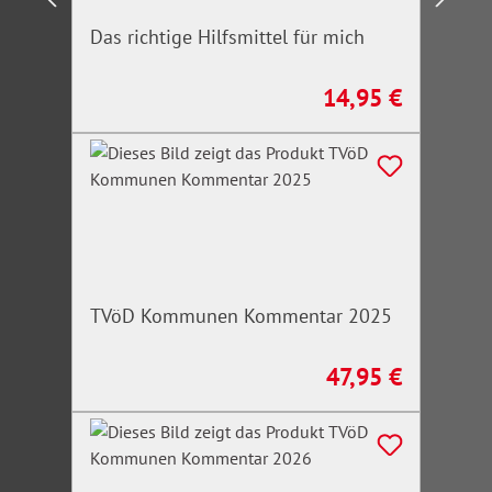
Das richtige Hilfsmittel für mich
14,95 €
Regulärer Preis:
TVöD Kommunen Kommentar 2025
47,95 €
Regulärer Preis: