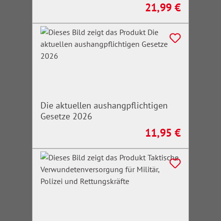
21,99 €
Regulärer Preis:
Die aktuellen aushangpflichtigen
Gesetze 2026
11,95 €
Regulärer Preis: