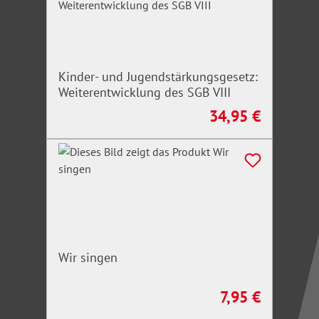
Kinder- und Jugendstärkungsgesetz:
Weiterentwicklung des SGB VIII
34,95 €
Regulärer Preis:
Wir singen
7,95 €
Regulärer Preis: