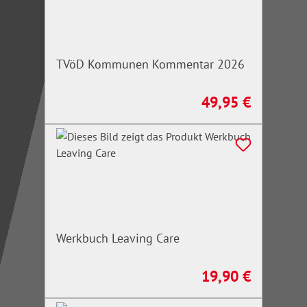
TVöD Kommunen Kommentar 2026
49,95 €
Regulärer Preis:
Werkbuch Leaving Care
19,90 €
Regulärer Preis: