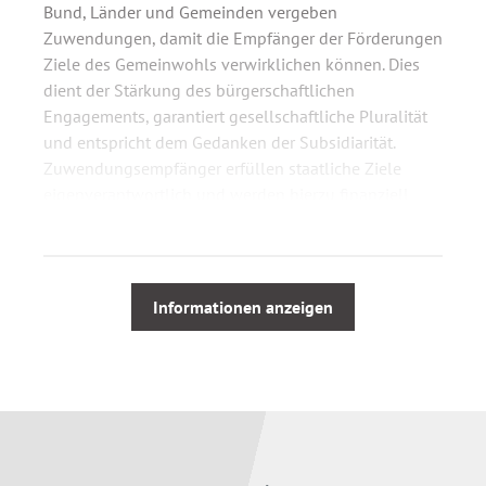
Bund, Länder und Gemeinden vergeben
Zuwendungen, damit die Empfänger der Förderungen
Ziele des Gemeinwohls verwirklichen können. Dies
dient der Stärkung des bürgerschaftlichen
Engagements, garantiert gesellschaftliche Pluralität
und entspricht dem Gedanken der Subsidiarität.
Zuwendungsempfänger erfüllen staatliche Ziele
eigenverantwortlich und werden hierzu finanziell
gefördert.
Das Handbuch
Zuwendungsrecht für die Praxis
richtet
sich gleichermaßen an die Beschäftigten bei
Informationen anzeigen
Zuwendungsgebern und Zuwendungsempfängern. Es
gibt ihnen praktische Hilfe für ihre wichtigen und
anspruchsvollen Aufgaben. Zusammenhänge und
Regelungen werden anschaulich und leicht
verständlich erklärt, die Leserinnen und Leser Schritt
für Schritt durch das Zuwendungsverfahren begleitet.