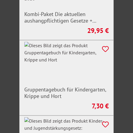
Anwendung des Vergaberechts
EU-Bezug von Förderungen
Kombi-Paket Die aktuellen
aushangpflichtigen Gesetze +
Arbeitsschutz, Gesundheitsschutz,
29,95 €
Regulärer Preis:
Unfallverhütung 2026
Gruppentagebuch für Kindergarten,
Krippe und Hort
7,30 €
Regulärer Preis: