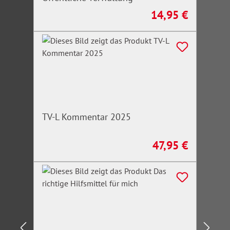
14,95 €
Regulärer Preis:
TV-L Kommentar 2025
47,95 €
Regulärer Preis: