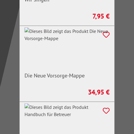
7,95 €
Regulärer Preis:
Die Neue Vorsorge-Mappe
34,95 €
Regulärer Preis: