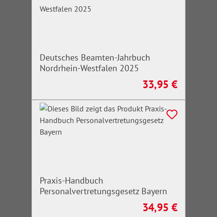
Deutsches Beamten-Jahrbuch
Nordrhein-Westfalen 2025
33,95 €
Regulärer Preis:
Praxis-Handbuch
Personalvertretungsgesetz Bayern
34,95 €
Regulärer Preis: