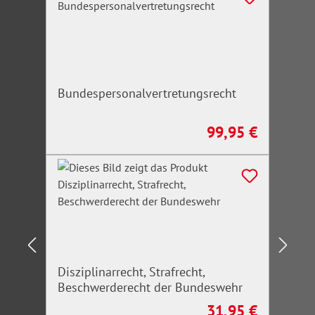
Bundespersonalvertretungsrecht
99,95 €
Regulärer Preis:
Disziplinarrecht, Strafrecht,
Beschwerderecht der Bundeswehr
31,95 €
Regulärer Preis: