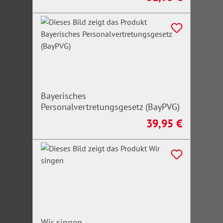
Bayerisches
Personalvertretungsgesetz (BayPVG)
39,95 €
Regulärer Preis:
Wir singen