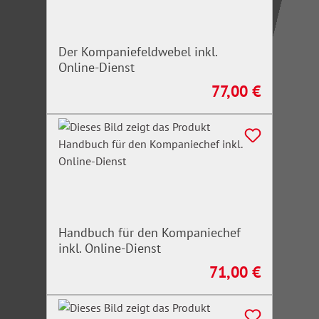
Der Kompaniefeldwebel inkl.
Online-Dienst
77,00 €
Regulärer Preis:
Handbuch für den Kompaniechef
inkl. Online-Dienst
71,00 €
Regulärer Preis: