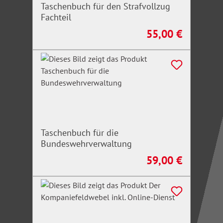
Taschenbuch für den Strafvollzug
Fachteil
55,00 €
Regulärer Preis:
Taschenbuch für die
Bundeswehrverwaltung
59,00 €
Regulärer Preis: