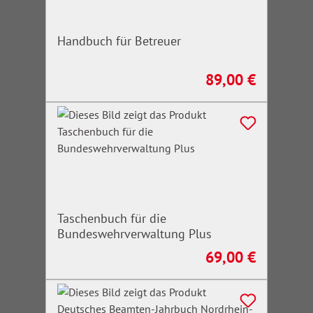
Handbuch für Betreuer
89,00 €
Regulärer Preis:
Taschenbuch für die
Bundeswehrverwaltung Plus
69,00 €
Regulärer Preis: