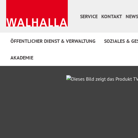
 Hauptinhalt springen
Zur Suche springen
Zur Hauptnavigation springen
SERVICE
KONTAKT
NEWS
ÖFFENTLICHER DIENST & VERWALTUNG
SOZIALES & GE
AKADEMIE
Bildergalerie überspringen