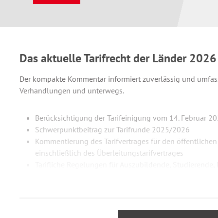
Das aktuelle Tarifrecht der Länder 2026
Der kompakte Kommentar informiert zuverlässig und umfass
Verhandlungen und unterwegs.
Berücksichtigung der Tarifeinigung vom 14. Februar 2
Schwerpunktbeitrag zur Tarifrunde 2025/2026
Kommentierung des Tarifvertrages für den öffentlichen
einschließlich des Überleitungstarifvertrages
Tarifliche Regelungen für Auszubildende, Studierende,
Entgeltordnung zum TV-L mit ausführlicher Einführun
Tarifvertrag über die Eingruppierung und die Entgeltor
Länder
Tarifrecht für Ärztinnen und Ärzte an Universitätsklini