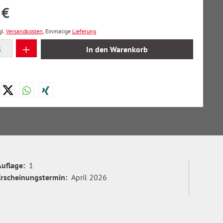
 €
gl.
Versandkosten
, Einmalige
Lieferung
 Anzahl: Gib den gewünschten Wert ein oder
In den Warenkorb
Auflage:
1
Erscheinungstermin:
April 2026