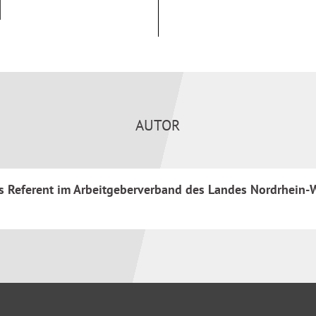
tersversorgung und zum
 Urteile, angrenzende
er rechtssicheren Anwendung
AUTOR
r Personalleiter,
als Referent im Arbeitgeberverband des Landes Nordrhein-W
 Mitarbeiter in
n, öffentlich-rechtliche
erkschaftsvertreter, Richter,
.