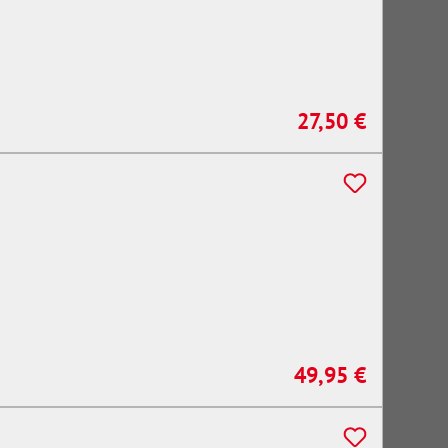
27,50 €
Regulärer Preis:
49,95 €
Regulärer Preis: