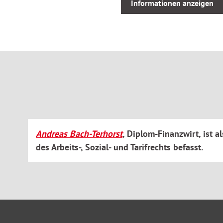
Informationen anzeigen
Marburger Bund
Tarifliche Regelungen zur Entgeltumwandlung, zur Al
Rationalisierungsschutz
Praktische Erläuterungen zu den Tarifvorschriften, wichtige
Gesetzestexte sowie Musterverträge unterstützen Sie bei d
des Tarifrechts
Zielgruppe:
Der Kommentar bietet eine zuverlässige Orientierungshilfe fü
Andreas Bach-Terhorst
, Diplom-Finanzwirt, ist 
Tarifangestellte des öffentlichen Dienstes der Länder (TV-L) ,
des Arbeits-, Sozial- und Tarifrechts befasst.
Personalverwaltungen bei Landesbehörden und -verwaltunge
Institutionen, Personal- und Betriebsräte, Verbands- und Gew
Rechtsanwälte und Fachanwälte für Arbeits- und Sozialrecht