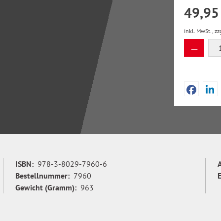
49,95
inkl. MwSt., zz
Produkt
ISBN:
978-3-8029-7960-6
Bestellnummer:
7960
Gewicht (Gramm):
963