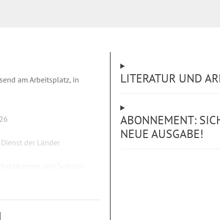
LITERATUR UND AR
end am Arbeitsplatz, in
ABONNEMENT: SICH
026
NEUE AUSGABE!
 Dienst der Länder
 Praktikanten und Schüler
g
dnung für die Lehrkräfte der
ken zwischen TdL und