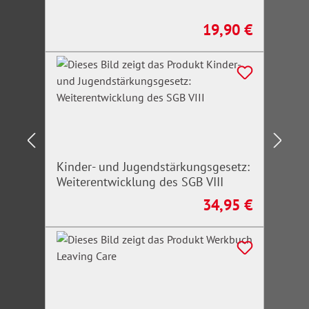
19,90 €
Regulärer Preis:
Kinder- und Jugendstärkungsgesetz:
Weiterentwicklung des SGB VIII
34,95 €
Regulärer Preis: