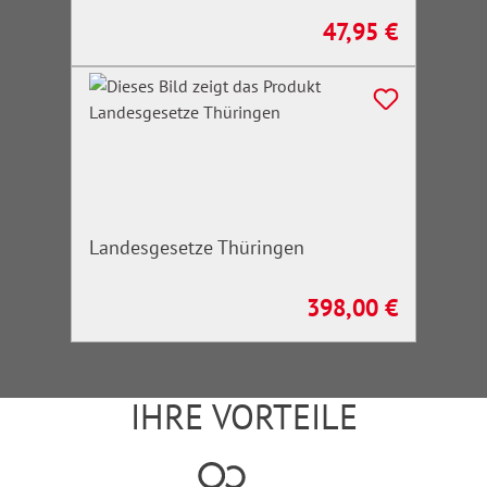
47,95 €
Regulärer Preis:
Landesgesetze Thüringen
398,00 €
Regulärer Preis:
IHRE VORTEILE