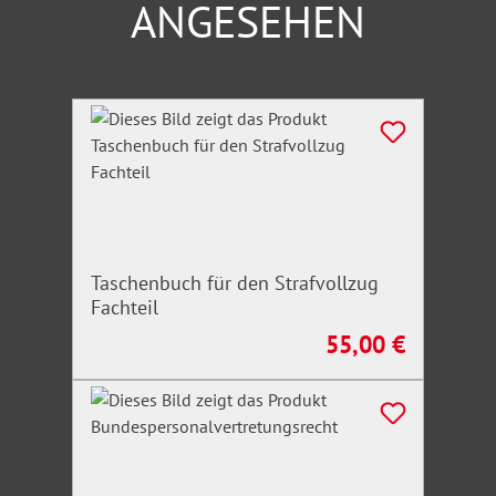
ANGESEHEN
Produktgalerie überspringen
Taschenbuch für den Strafvollzug
Fachteil
55,00 €
Regulärer Preis: