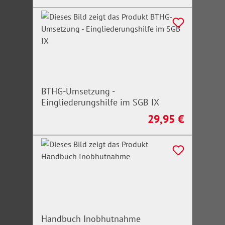
BTHG-Umsetzung -
Eingliederungshilfe im SGB IX
29,95 €
Regulärer Preis:
Handbuch Inobhutnahme