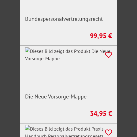
Bundespersonalvertretungsrecht
99,95 €
Regulärer Preis:
Die Neue Vorsorge-Mappe
34,95 €
Regulärer Preis: