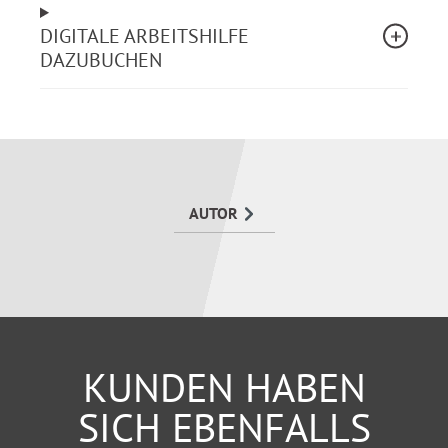
Personalunterkünfte, Altersversorgung (mit VBL-
DIGITALE ARBEITSHILFE
Satzung)
DAZUBUCHEN
Die Vorteile des Kommentars von Bach-Terhorst:
Wichtige Gesetzestexte und TdL-Hinweise sind
direkt an die kommentierte Bestimmung oder an
den Tarifvertrag abgedruckt und für die tägliche
AUTOR
Arbeit äußerst hilfreich
Musterverträge und -vorlagen unterstützen Sie
bei der rechtssicheren Anwendung des
Tarifrechts
KUNDEN HABEN
SICH EBENFALLS