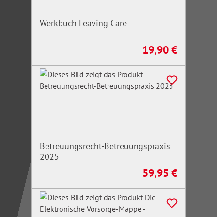
Werkbuch Leaving Care
19,90 €
Regulärer Preis:
Betreuungsrecht-Betreuungspraxis
2025
59,95 €
Regulärer Preis: