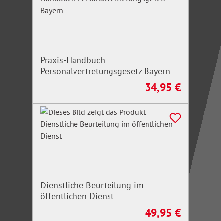
Praxis-Handbuch
Personalvertretungsgesetz Bayern
34,95 €
Regulärer Preis:
Dienstliche Beurteilung im
öffentlichen Dienst
49,95 €
Regulärer Preis: