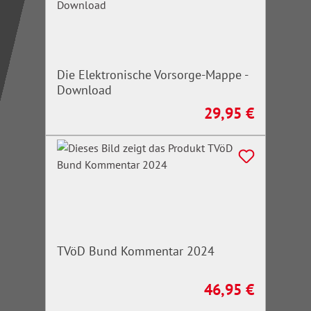
Die Elektronische Vorsorge-Mappe -
Download
29,95 €
Regulärer Preis:
TVöD Bund Kommentar 2024
46,95 €
Regulärer Preis: