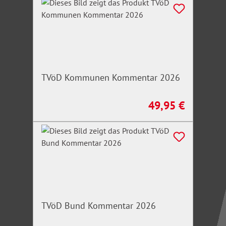
als App und als Desktop-Version verfügbar
TVöD Kommunen Kommentar 2026
49,95 €
Regulärer Preis:
TVöD Bund Kommentar 2026