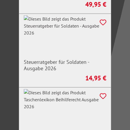
49,95 €
Regulärer Preis:
Steuerratgeber für Soldaten -
Ausgabe 2026
14,95 €
Regulärer Preis: