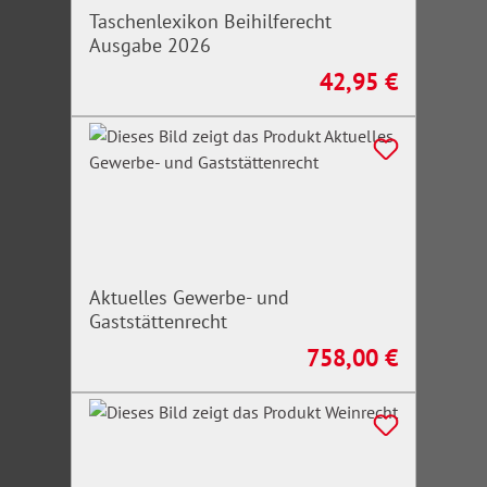
Taschenlexikon Beihilferecht
Ausgabe 2026
42,95 €
Regulärer Preis:
Aktuelles Gewerbe- und
Gaststättenrecht
758,00 €
Regulärer Preis: