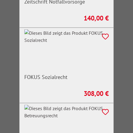
Zeitschrift Notfallvorsorge
140,00 €
Regulärer Preis:
FOKUS Sozialrecht
308,00 €
Regulärer Preis: