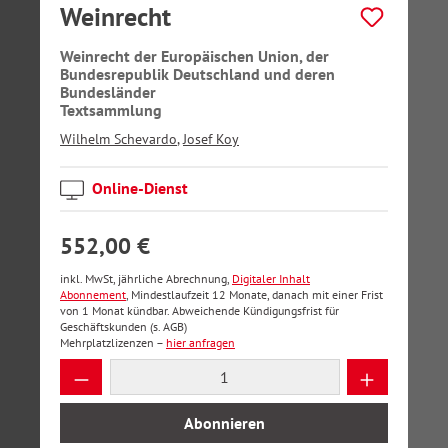
Weinrecht
Weinrecht der Europäischen Union, der
Bundesrepublik Deutschland und deren
Bundesländer
Textsammlung
Wilhelm Schevardo
,
Josef Koy
Online-Dienst
552,00 €
inkl. MwSt, jährliche Abrechnung,
Digitaler Inhalt
Abonnement
, Mindestlaufzeit 12 Monate, danach mit einer Frist
von 1 Monat kündbar. Abweichende Kündigungsfrist für
Geschäftskunden (s. AGB)
Mehrplatzlizenzen –
hier anfragen
Produkt Anzahl: Gib den gewünschten Wer
Abonnieren