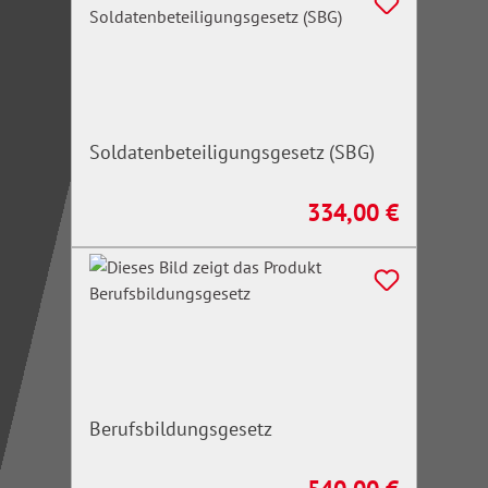
Soldatenbeteiligungsgesetz (SBG)
334,00 €
Regulärer Preis:
Berufsbildungsgesetz