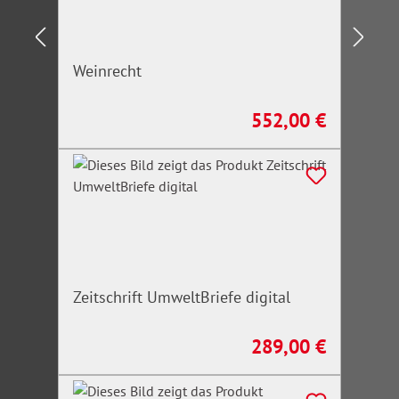
Weinrecht
552,00 €
Regulärer Preis:
Zeitschrift UmweltBriefe digital
289,00 €
Regulärer Preis: