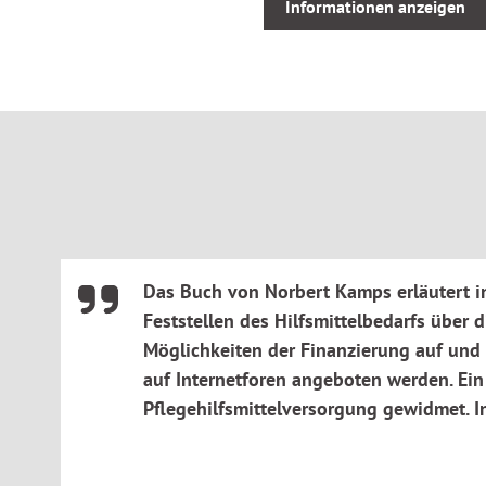
Informationen anzeigen
Wann darf ich das Hilfsmittel über den Erstattungsweg
Wo gibt es Festbeträge und wann muss dazugezahlt w
Das Buch von Norbert Kamps erläutert in
Feststellen des Hilfsmittelbedarfs über
Möglichkeiten der Finanzierung auf und 
auf Internetforen angeboten werden. Ein 
Pflegehilfsmittelversorgung gewidmet. In 