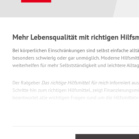
Mehr Lebensqualität mit richtigen Hilfsm
Bei körperlichen Einschränkungen sind selbst einfache all
besonders schwierig oder gar unmöglich. Moderne Hilfsmitt
weiterhelfen für mehr Selbstständigkeit und leichtere Allt
Der Ratgeber
Das richtige Hilfsmittel für mich
informiert aus
Schritte hin zum richtigen Hilfsmittel, zeigt Finanzierungs
beantwortet alle wichtigen Fragen rund um die Hilfsmittel
Wie wird ein Hilfsmittelbedarf ermittelt?
Was ist ein Hilfsmittel, was ein Pflegehilfsmittel?
Worauf ist bei der rechtssicheren Antragstellung zu ach
Was zahlt die private Krankenversicherung, was die ge