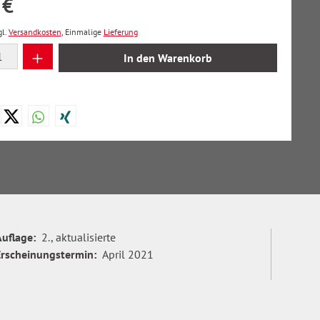
 €
gl.
Versandkosten
, Einmalige
Lieferung
 Anzahl: Gib den gewünschten Wert ein oder
In den Warenkorb
Auflage:
2., aktualisierte
Erscheinungstermin:
April 2021