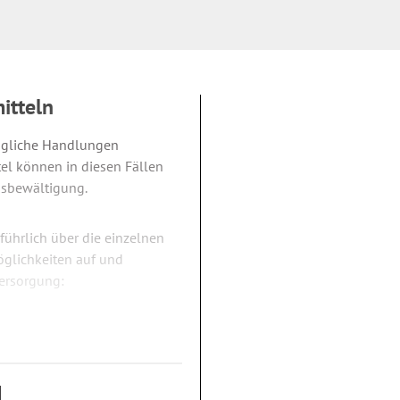
itteln
tägliche Handlungen
el können in diesen Fällen
agsbewältigung.
führlich über die einzelnen
möglichkeiten auf und
versorgung:
ten?
setzliche Kasse?