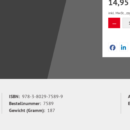
14,95
inkl. MwSt., zz
Produkt
ISBN:
978-3-8029-7589-9
Bestellnummer:
7589
Gewicht (Gramm):
187