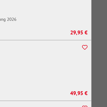
tung 2026
29,95 €
Regulärer Preis:
49,95 €
Regulärer Preis: