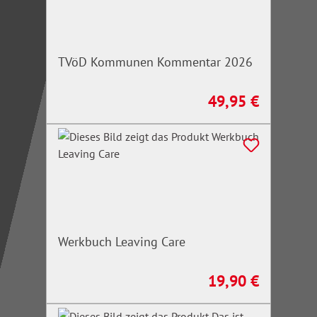
TVöD Kommunen Kommentar 2026
49,95 €
Regulärer Preis:
Werkbuch Leaving Care
19,90 €
Regulärer Preis: