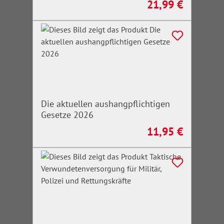
21,99 €
Regulärer Preis:
Die aktuellen aushangpflichtigen
Gesetze 2026
11,95 €
Regulärer Preis: