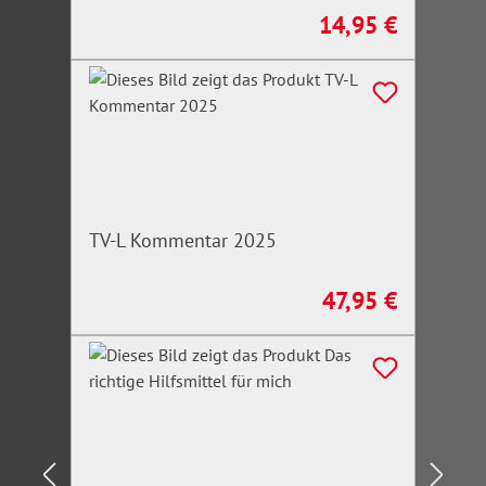
14,95 €
Regulärer Preis:
TV-L Kommentar 2025
47,95 €
Regulärer Preis: