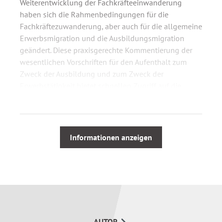
Weiterentwicklung der Fachkräfteeinwanderung
haben sich die Rahmenbedingungen für die
Fachkräftezuwanderung, aber auch für die allgemeine
Erwerbsmigration und die Ausbildungsmigration
geändert. Diese praxisgerechte Kommentierung der
wesentlichen Vorschriften für den Aufenthalt zum
Zweck der Ausbildung und zum Zweck der
Erwerbstätigkeit bietet schnellen Zugriff auf die
aktuellen rechtlichen Grundlagen.
Erläuterung relevanter Bestimmungen
Informationen anzeigen
Die Kommentierung umfasst folgende Vorschriften:
§§ 4, 4a, 16-17, 18-21, 81 und 81a AufenthG
Diese Vorschriften sind maßgeblich für die Erteilung
von Aufenthaltstiteln und die Gestaltung von
AUTOR