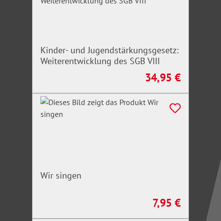
Kinder- und Jugendstärkungsgesetz:
Weiterentwicklung des SGB VIII
34,95 €
Regulärer Preis:
Wir singen
7,95 €
Regulärer Preis: