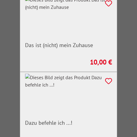
Das ist (nicht) mein Zuhause
10,00 €
Regulärer Preis:
Dazu befehle ich ...!