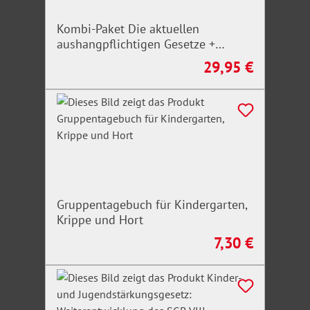
Kombi-Paket Die aktuellen
aushangpflichtigen Gesetze +
Arbeitsschutz, Gesundheitsschutz,
29,95 €
Regulärer Preis:
Unfallverhütung 2026
Gruppentagebuch für Kindergarten,
Krippe und Hort
7,30 €
Regulärer Preis: