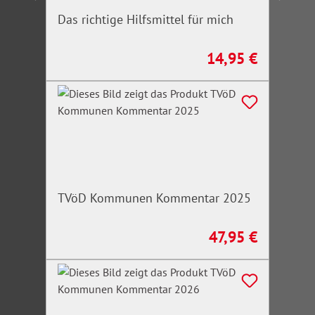
Das richtige Hilfsmittel für mich
14,95 €
Regulärer Preis:
TVöD Kommunen Kommentar 2025
47,95 €
Regulärer Preis: