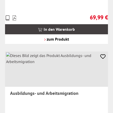
69,99 €
Preise
Regulärer Pr
inkl.
MwSt.
In den Warenkorb
zzgl.
Versandkosten
zum Produkt
Ausbildungs- und Arbeitsmigration