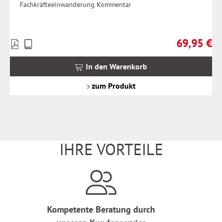
Fachkräfteeinwanderung Kommentar
69,95 €
Preise
Regulärer Pr
inkl.
MwSt.
In den Warenkorb
zzgl.
Versandkosten
zum Produkt
IHRE VORTEILE
Kompetente Beratung durch