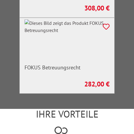
308,00 €
Regulärer Preis:
FOKUS Betreuungsrecht
282,00 €
Regulärer Preis:
IHRE VORTEILE