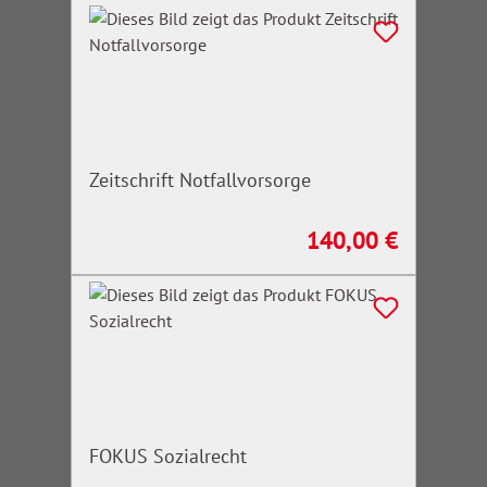
Zeitschrift Notfallvorsorge
140,00 €
Regulärer Preis:
FOKUS Sozialrecht