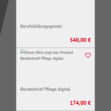
Berufsbildungsgesetz
540,00 €
Regulärer Preis:
Beraterbrief Pflege digital
174,00 €
Regulärer Preis: