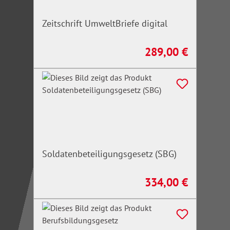
Zeitschrift UmweltBriefe digital
289,00 €
Regulärer Preis:
Soldatenbeteiligungsgesetz (SBG)
334,00 €
Regulärer Preis: