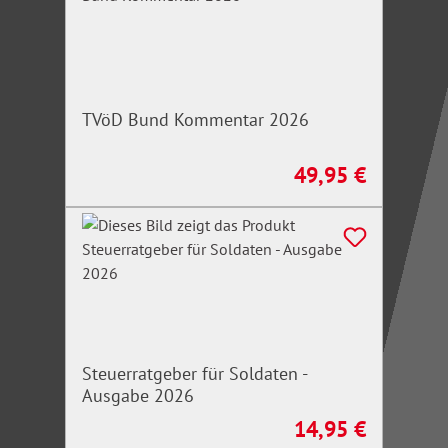
TVöD Bund Kommentar 2026
49,95 €
Regulärer Preis:
Steuerratgeber für Soldaten -
Ausgabe 2026
14,95 €
Regulärer Preis: