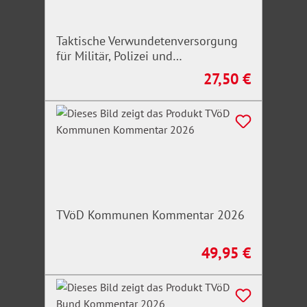
Taktische Verwundetenversorgung
für Militär, Polizei und
Rettungskräfte
27,50 €
Regulärer Preis:
TVöD Kommunen Kommentar 2026
49,95 €
Regulärer Preis: