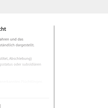
cht
fahren und das
tändlich dargestellt.
stitel, Abschiebung)
ngsstatus oder subsidiären
 anerkannten Flüchtlingen
sidiär Schutzberechtigten
ungspflichten
m europäischen Drittstaat