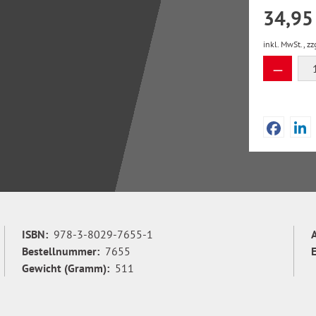
34,95
inkl. MwSt., zz
Produkt
ISBN:
978-3-8029-7655-1
Bestellnummer:
7655
Gewicht (Gramm):
511