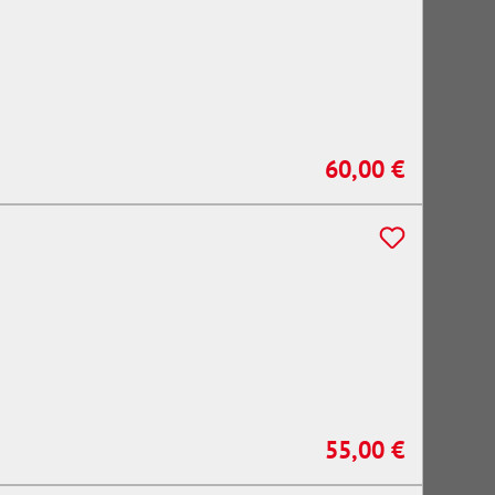
60,00 €
Regulärer Preis:
55,00 €
Regulärer Preis: