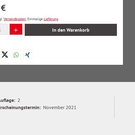
 €
gl.
Versandkosten
, Einmalige
Lieferung
 Anzahl: Gib den gewünschten Wert ein oder
In den Warenkorb
Auflage:
2
Erscheinungstermin:
November 2021