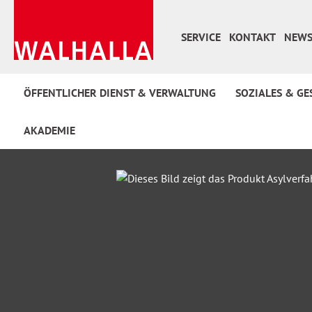
 Hauptinhalt springen
Zur Suche springen
Zur Hauptnavigation springen
SERVICE
KONTAKT
NEWS
ÖFFENTLICHER DIENST & VERWALTUNG
SOZIALES & GE
AKADEMIE
Bildergalerie überspringen