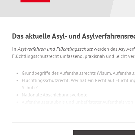
Das aktuelle Asyl- und Asylverfahrensre
In
Asylverfahren und Flüchtlingsschutz
werden das Asylver
Flüchtlingsschutzrecht umfassend, praxisnah und leicht vers
Grundbegriffe des Aufenthaltsrechts (Visum, Aufenthalt
Flüchtlingsschutzrecht: Wer hat ein Recht auf Flüchtli
Schutz?
Nationale Abschiebungsverbote
Aufenthaltserlaubnis und unbefristeter Aufenthalt von
und anderen Schutzberechtigten
Familiennachzug zu anerkannten Flüchtlingen und sub
Das Asylverfahren: Antragstellung, Ablauf und Mitwirk
Rechtsfragen bei Anträgen nach einem Kontakt mit eine