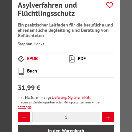
Asylverfahren und
Flüchtlingsschutz
Ein praktischer Leitfaden für die berufliche und
ehrenamtliche Begleitung und Beratung von
Geflüchteten
Stephan Hocks
EPUB
PDF
Buch
31,99 €
inkl. MwSt., einmalige
Lieferung
,
Digitaler Inhalt
Fragen zu Zahlungsarten oder Mehrplatzlizenzen –
hier
anfragen
Produkt Anzahl: Gib den gewünschten Wer
In den Warenkorb