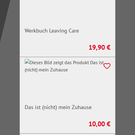
Werkbuch Leaving Care
19,90 €
Regulärer Preis:
Das ist (nicht) mein Zuhause
10,00 €
Regulärer Preis: