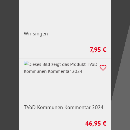
Wir singen
7,95 €
Regulärer Preis:
TVöD Kommunen Kommentar 2024
46,95 €
Regulärer Preis: