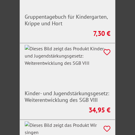
Gruppentagebuch für Kindergarten,
Krippe und Hort
7,30 €
Regulärer Preis:
Kinder- und Jugendstärkungsgesetz:
Weiterentwicklung des SGB VIII
34,95 €
Regulärer Preis: