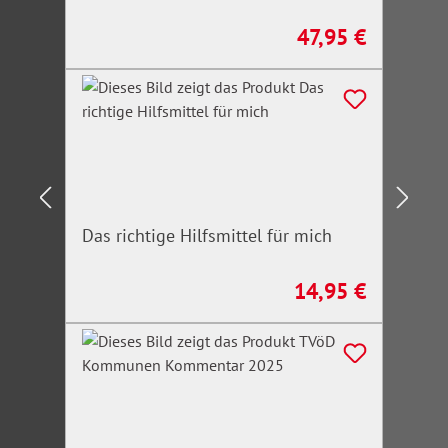
47,95 €
Regulärer Preis:
Das richtige Hilfsmittel für mich
14,95 €
Regulärer Preis: