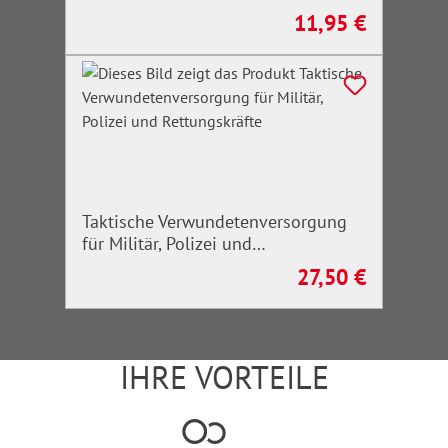
11,95 €
Regulärer Preis:
Taktische Verwundetenversorgung
für Militär, Polizei und
Rettungskräfte
27,50 €
Regulärer Preis:
IHRE VORTEILE