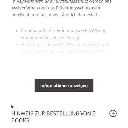
In
Asylverfahren und Flüchtlingsschutz
werden das
Asylverfahren und das Flüchtlingsschutzrecht
praxisnah und leicht verständlich dargestellt.
Grundbegriffe des Aufenthaltsrechts (Visum,
Aufenthaltstitel, Abschiebung)
Flüchtlingsschutzrecht: Wer hat ein Recht auf
Flüchtlingsstatus oder subsidiären Schutz?
Nationale Abschiebungsverbote
Aufenthaltserlaubnis und unbefristeter
Aufenthalt von anerkannten Flüchtlingen und
anderen Schutzberechtigten
Familiennachzug zu anerkannten Flüchtlingen
Informationen anzeigen
und subsidiär Schutzberechtigten
Das Asylverfahren: Antragstellung, Ablauf und
Mitwirkungspflichten
HINWEIS ZUR BESTELLUNG VON E-
Rechtsfragen bei Anträgen nach einem Kontakt
BOOKS
mit einem europäischen Drittstaat („Dublin“-
Verfahren, „Anerkannte“ in anderen EU-Staaten u.