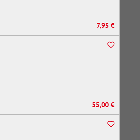
7,95 €
Regulärer Preis:
55,00 €
Regulärer Preis: