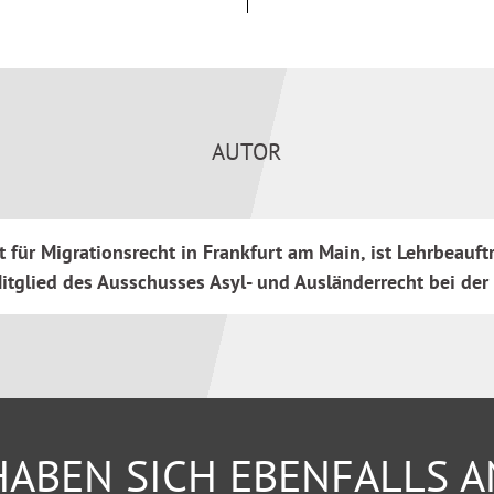
nd des Asylverfahrens
dung des Bundesamts
hren
Schaubildern und Checklisten.
AUTOR
 für Migrationsrecht in Frankfurt am Main, ist Lehrbeauftr
und Aufenthaltsrecht:
 Mitglied des Ausschusses Asyl- und Ausländerrecht bei d
er sonstigen Helferkreisen
eit
ng zum Fachanwalt
ABEN SICH EBENFALLS 