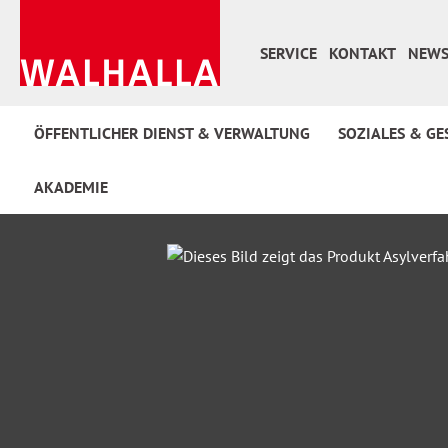
 Hauptinhalt springen
Zur Suche springen
Zur Hauptnavigation springen
SERVICE
KONTAKT
NEWS
ÖFFENTLICHER DIENST & VERWALTUNG
SOZIALES & GE
AKADEMIE
Bildergalerie überspringen