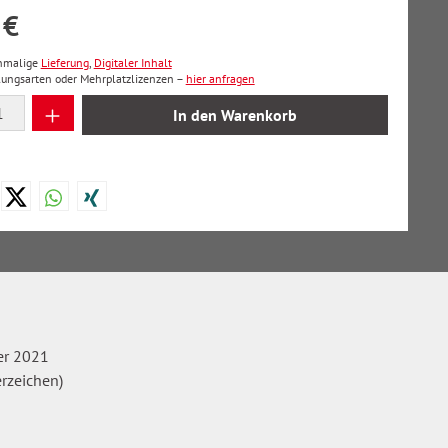
 €
inmalige
Lieferung
,
Digitaler Inhalt
lungsarten oder Mehrplatzlizenzen –
hier anfragen
 Anzahl: Gib den gewünschten Wert ein oder
In den Warenkorb
r 2021
erzeichen)