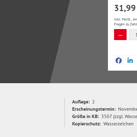
31,99
inkl. MwSt., e
Fragen zu Zah
Produkt
Auflage:
2
Erscheinungstermin:
Novembe
Größe in KB:
3507 (zzgl. Wass
Kopierschutz:
Wasserzeichen