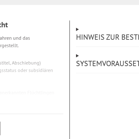
cht
HINWEIS ZUR BES
fahren und das
gestellt.
SYSTEMVORAUSSE
stitel, Abschiebung)
ngsstatus oder subsidiären
 anerkannten Flüchtlingen
sidiär Schutzberechtigten
ungspflichten
m europäischen Drittstaat
u. a.)
eitung