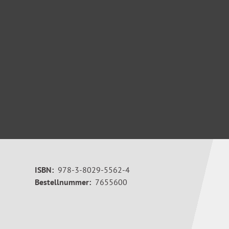
ISBN:
978-3-8029-5562-4
Bestellnummer:
7655600