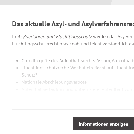
Das aktuelle Asyl- und Asylverfahrensre
In
Asylverfahren und Flüchtlingsschutz
werden das Asylver
Flüchtlingsschutzrecht praxisnah und leicht verständlich dar
Grundbegriffe des Aufenthaltsrechts (Visum, Aufenthalt
Flüchtlingsschutzrecht: Wer hat ein Recht auf Flüchtli
Schutz?
Nationale Abschiebungsverbote
Aufenthaltserlaubnis und unbefristeter Aufenthalt von
und anderen Schutzberechtigten
Familiennachzug zu anerkannten Flüchtlingen und sub
Das Asylverfahren: Antragstellung, Ablauf und Mitwirk
Rechtsfragen bei Anträgen nach einem Kontakt mit eine
Informationen anzeigen
(„Dublin“-Verfahren, „Anerkannte“ in anderen EU-Staaten 
Die Anhörung beim Bundesamt: Vorbereitung und Begl