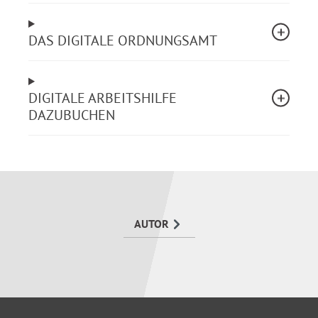
Die relevanten Vorschriften sind zum zügigen
Auffinden in einzelne Themenbereiche gegliedert:
DAS DIGITALE ORDNUNGSAMT
Waffengesetz mit Kommentar
Nationales Waffenregistergesetz (NWRG) mit
DIGITALE ARBEITSHILFE
Kommentar
DAZUBUCHEN
Verordnungen und Verwaltungsvorschriften zum
Waffengesetz (AWaffV, WaffVwV, Schießstand-
Richtlinien, NWRG-DV, DSWaffe u. a.)
BKA-Einstufungen erlaubter oder verbotener
Waffen
Waffenrecht-Länderregelungen
Jagdrecht
AUTOR
Sprengstoffrecht
Beschussrecht
EU-Feuerwaffen
Kriegswaffen, Kampfmittel
Berufsrecht, Ausbildung