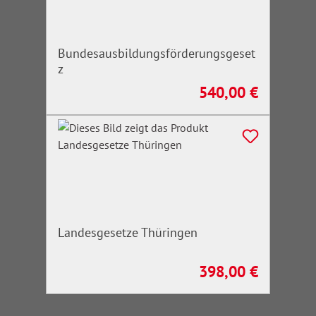
Bundesausbildungsförderungsgeset
z
540,00 €
Regulärer Preis:
Landesgesetze Thüringen
398,00 €
Regulärer Preis: