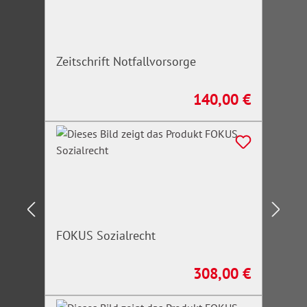
Zeitschrift Notfallvorsorge
140,00 €
Regulärer Preis:
FOKUS Sozialrecht
308,00 €
Regulärer Preis: