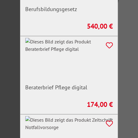
Berufsbildungsgesetz
540,00 €
Regulärer Preis:
Beraterbrief Pflege digital
174,00 €
Regulärer Preis: