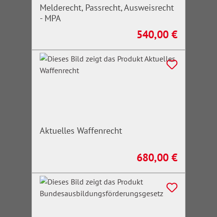
Melderecht, Passrecht, Ausweisrecht
- MPA
540,00 €
Regulärer Preis:
Aktuelles Waffenrecht
680,00 €
Regulärer Preis: