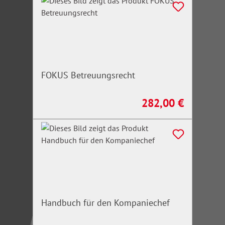
FOKUS Betreuungsrecht
282,00 €
Regulärer Preis:
Handbuch für den Kompaniechef