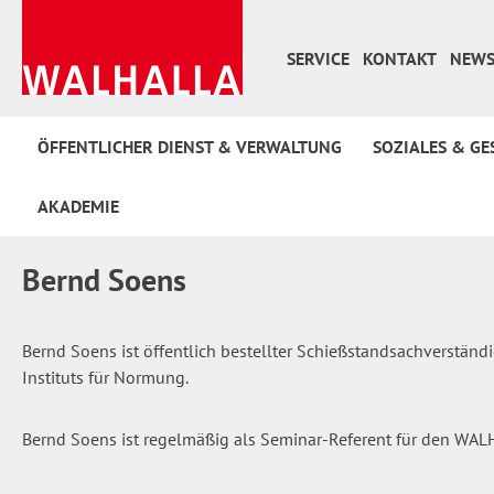
 Hauptinhalt springen
Zur Suche springen
Zur Hauptnavigation springen
SERVICE
KONTAKT
NEWS
ÖFFENTLICHER DIENST & VERWALTUNG
SOZIALES & GE
AKADEMIE
Bernd Soens
Bernd Soens ist öffentlich bestellter Schießstandsachverstän
Instituts für Normung.
Bernd Soens ist regelmäßig als Seminar-Referent für den WALH