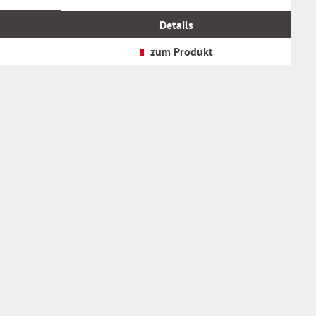
inkl.
MwSt.
Details
zzgl.
Versandkosten
zum Produkt