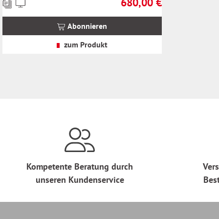
680,00 €
Preise
Regulärer Preis:
inkl.
MwSt.
Abonnieren
zzgl.
Versandkosten
zum Produkt
Kompetente Beratung durch
Vers
unseren Kundenservice
Bes