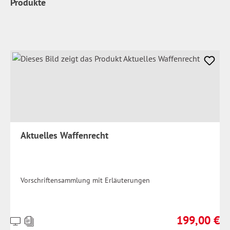
Produkte
Aktuelles Waffenrecht
Vorschriftensammlung mit Erläuterungen
199,00 €
Preise
Regulärer Prei
inkl.