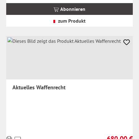
MwSt.
Abonnieren
zzgl.
Versandkosten
zum Produkt
Aktuelles Waffenrecht
680,00 €
Preise
Regulärer Prei