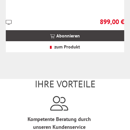
899,00 €
Preise
Regulärer Prei
inkl.
MwSt.
Abonnieren
zzgl.
Versandkosten
zum Produkt
IHRE VORTEILE
Kompetente Beratung durch
unseren Kundenservice