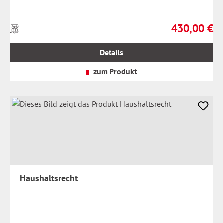
430,00 €
Preise
Regulärer Prei
inkl.
MwSt.
Details
zzgl.
Versandkosten
zum Produkt
Haushaltsrecht