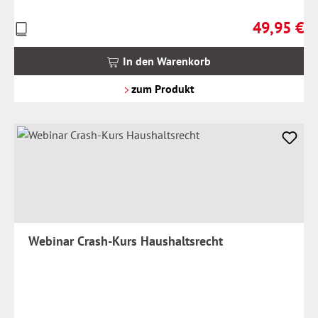
49,95 €
Preise
Regulärer Pr
inkl.
MwSt.
In den Warenkorb
zzgl.
Versandkosten
zum Produkt
Webinar Crash-Kurs Haushaltsrecht