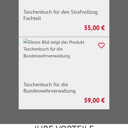
Taschenbuch für den Strafvollzug
Fachteil
55,00 €
Regulärer Preis:
Taschenbuch für die
Bundeswehrverwaltung
59,00 €
Regulärer Preis: