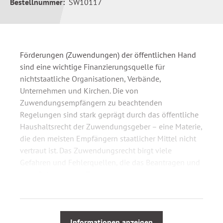
Bestellnummer:
SW10117
Förderungen (Zuwendungen) der öffentlichen Hand
sind eine wichtige Finanzierungsquelle für
nichtstaatliche Organisationen, Verbände,
Unternehmen und Kirchen. Die von
Zuwendungsempfängern zu beachtenden
Regelungen sind stark geprägt durch das öffentliche
Haushaltsrecht der Zuwendungsgeber – eine Materie,
die den meisten Empfängern staatlicher Mittel nicht
vertraut ist. Das Zuwendungsrecht birgt viele
Gefahren und Fehlerquellen, die das Beantragen und
auch Behalten von Zuwendungen erschweren und
hohen Risiken aussetzen. Fehler bei der Beantragung
und Abwicklung können im schlimmsten Fall zum
vollständigen Verlust der Förderung führen. Das
Seminar hilft Ihnen, Förderungen erfolgreich zu
Informationen anzeigen