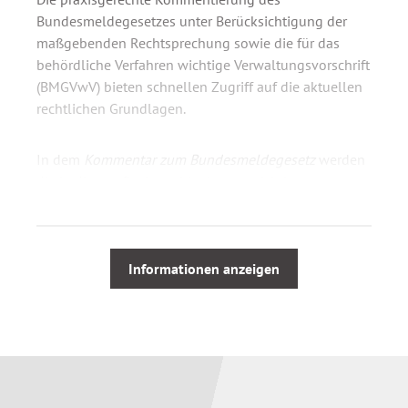
Bundesmeldegesetzes unter Berücksichtigung der
maßgebenden Rechtsprechung sowie die für das
behördliche Verfahren wichtige Verwaltungsvorschrift
(BMGVwV) bieten schnellen Zugriff auf die aktuellen
rechtlichen Grundlagen.
In dem
Kommentar zum Bundesmeldegesetz
werden
die in diesem Rechtsgebiet immer wichtiger
werdenden Fragen der Digitalisierung des
Meldewesens und die damit einhergehenden
datenschutzrechtlichen Probleme ebenso behandelt
wie typische Fragestellungen der An- und Abmeldung
Informationen anzeigen
sowie der allgemeinen und besonderen
Meldepflichten.
Eingearbeitet sind die zum 1.1.2025 in Kraft
getretenen Änderungen durch das Vierte
Gesetz
zur Entlastung der Bürgerinnen und Bürger, der