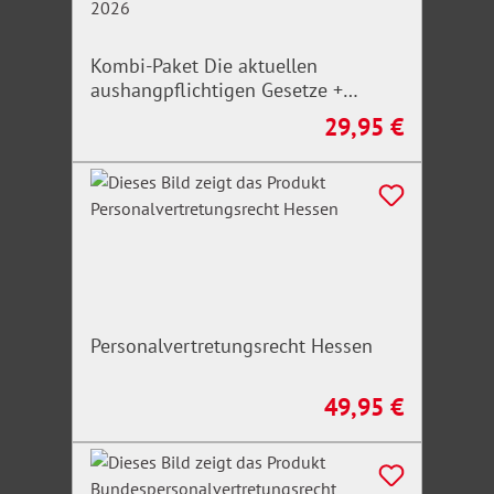
Kombi-Paket Die aktuellen
aushangpflichtigen Gesetze +
Arbeitsschutz, Gesundheitsschutz,
29,95 €
Regulärer Preis:
Unfallverhütung 2026
Personalvertretungsrecht Hessen
49,95 €
Regulärer Preis: