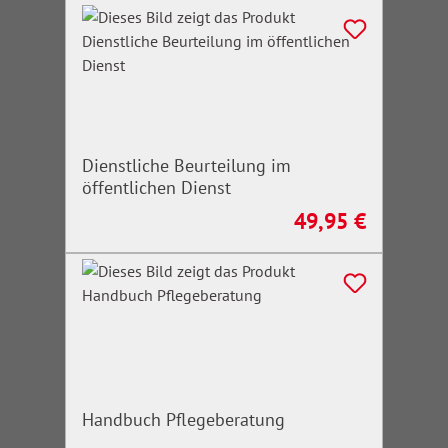
Dienstliche Beurteilung im
öffentlichen Dienst
49,95 €
Regulärer Preis:
Handbuch Pflegeberatung