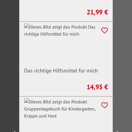
21,99 €
Regulärer Preis:
Das richtige Hilfsmittel für mich
14,95 €
Regulärer Preis: