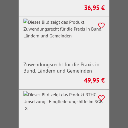
36,95 €
Regulärer Preis:
Zuwendungsrecht für die Praxis in
Bund, Ländern und Gemeinden
49,95 €
Regulärer Preis: