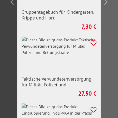
Gruppentagebuch für Kindergarten,
Krippe und Hort
7,30 €
Regulärer Preis:
Taktische Verwundetenversorgung
für Militär, Polizei und
Rettungskräfte
27,50 €
Regulärer Preis: