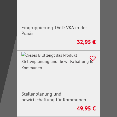
Eingruppierung TVöD-VKA in der
Praxis
32,95 €
Regulärer Preis:
Stellenplanung und -
bewirtschaftung für Kommunen
49,95 €
Regulärer Preis: