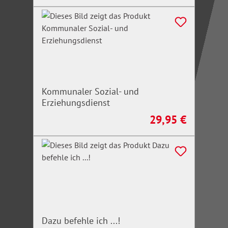
Kommunaler Sozial- und
Erziehungsdienst
29,95 €
Regulärer Preis:
Dazu befehle ich ...!