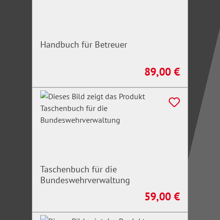
Handbuch für Betreuer
89,00 €
Regulärer Preis:
Taschenbuch für die
Bundeswehrverwaltung
59,00 €
Regulärer Preis: