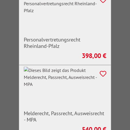
Personalvertretungsrecht
Rheinland-Pfalz
398,00 €
Regulärer Preis:
Melderecht, Passrecht, Ausweisrecht
- MPA
540,00 €
Regulärer Preis: