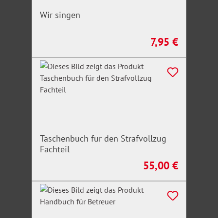
Wohle aller Menschen zu kultivieren.
Wir singen
7,95 €
Regulärer Preis:
Taschenbuch für den Strafvollzug
Fachteil
55,00 €
Regulärer Preis: