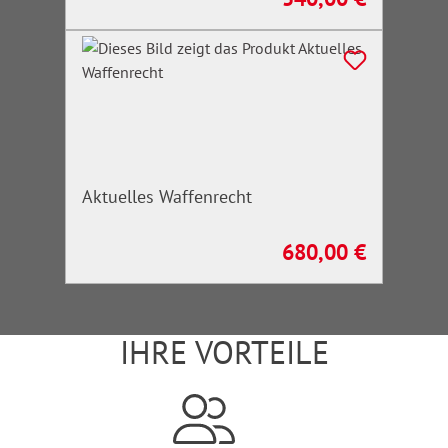
Aktuelles Waffenrecht
680,00 €
Regulärer Preis:
IHRE VORTEILE