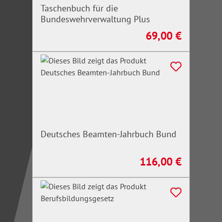
Taschenbuch für die
Bundeswehrverwaltung Plus
69,00 €
Regulärer Preis:
Deutsches Beamten-Jahrbuch Bund
116,00 €
Regulärer Preis: