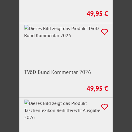
49,95 €
Regulärer Preis:
TVöD Bund Kommentar 2026
49,95 €
Regulärer Preis: