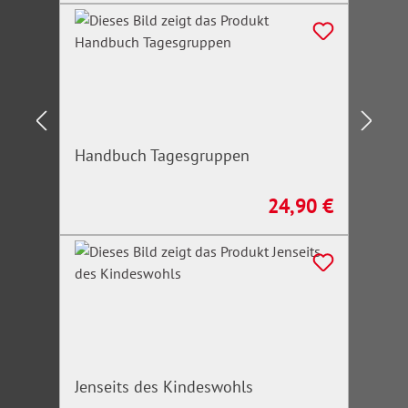
Handbuch Tagesgruppen
24,90 €
Regulärer Preis:
Jenseits des Kindeswohls