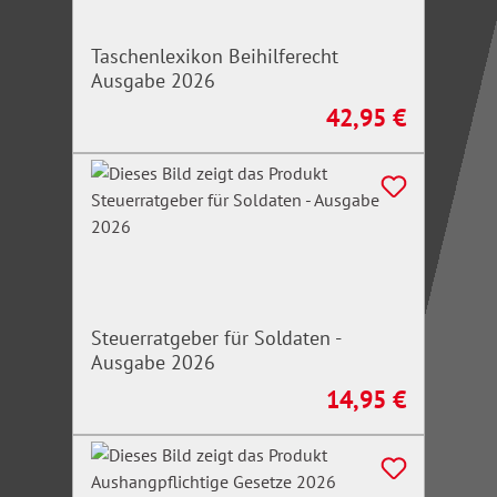
Taschenlexikon Beihilferecht
Ausgabe 2026
42,95 €
Regulärer Preis:
Steuerratgeber für Soldaten -
Ausgabe 2026
14,95 €
Regulärer Preis: