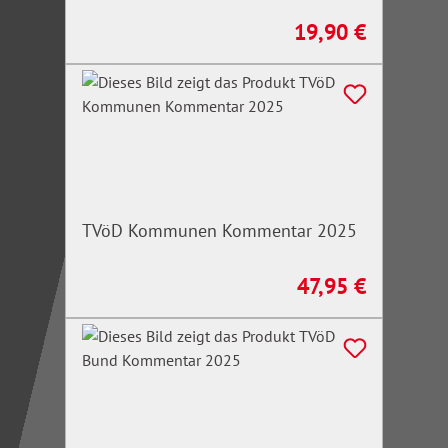
19,90 €
Regulärer Preis:
TVöD Kommunen Kommentar 2025
47,95 €
Regulärer Preis: