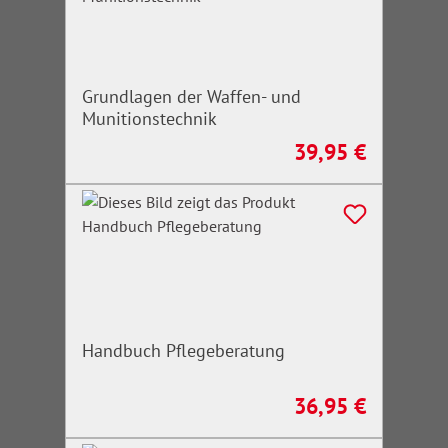
Grundlagen der Waffen- und
Munitionstechnik
39,95 €
Regulärer Preis:
Handbuch Pflegeberatung
36,95 €
Regulärer Preis: