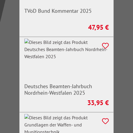
TVöD Bund Kommentar 2025
47,95 €
Regulärer Preis:
Deutsches Beamten-Jahrbuch
Nordrhein-Westfalen 2025
33,95 €
Regulärer Preis: