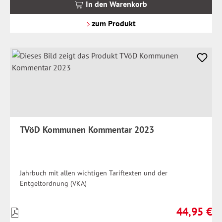
MwSt.
In den Warenkorb
zzgl.
Versandkosten
zum Produkt
TVöD Kommunen Kommentar 2023
Jahrbuch mit allen wichtigen Tariftexten und der
Entgeltordnung (VKA)
44,95 €
Preise
Regulärer Pr
inkl.