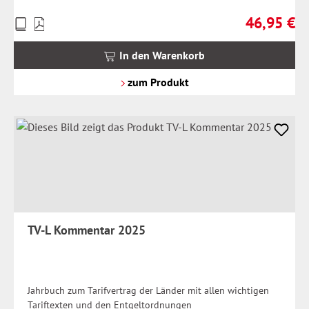
46,95 €
Preise
Regulärer Pr
inkl.
MwSt.
In den Warenkorb
zzgl.
Versandkosten
zum Produkt
TV-L Kommentar 2025
Jahrbuch zum Tarifvertrag der Länder mit allen wichtigen
Tariftexten und den Entgeltordnungen