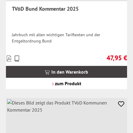
TVöD Bund Kommentar 2025
Jahrbuch mit allen wichtigen Tariftexten und der
Entgeltordnung Bund
47,95 €
Preise
Regulärer Pr
inkl.
MwSt.
In den Warenkorb
zzgl.
Versandkosten
zum Produkt