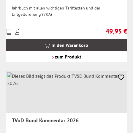
Jahrbuch mit allen wichtigen Tariftexten und der
Entgeltordnung (VKA)
49,95 €
Preise
Regulärer Pr
inkl.
MwSt.
In den Warenkorb
zzgl.
Versandkosten
zum Produkt
TVöD Bund Kommentar 2026