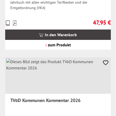
Jahrbuch mit allen wichtigen Tariftexten und der
Entgeltordnung (VKA)
47,95 €
Preise
Regulärer Pr
inkl.
MwSt.
In den Warenkorb
zzgl.
Versandkosten
zum Produkt
TVöD Kommunen Kommentar 2026