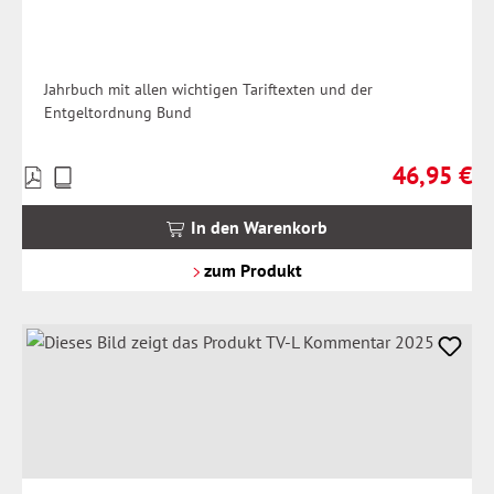
Jahrbuch mit allen wichtigen Tariftexten und der
Entgeltordnung Bund
46,95 €
Preise
Regulärer Pr
inkl.
MwSt.
In den Warenkorb
zzgl.
Versandkosten
zum Produkt