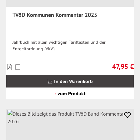
TVöD Kommunen Kommentar 2025
Jahrbuch mit allen wichtigen Tariftexten und der
Entgeltordnung (VKA)
47,95 €
Preise
Regulärer Pr
inkl.
MwSt.
In den Warenkorb
zzgl.
Versandkosten
zum Produkt