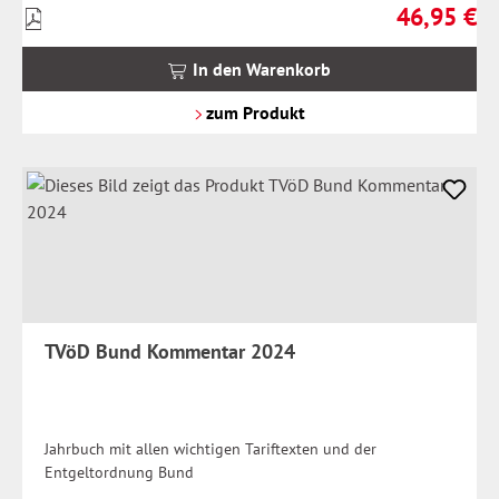
46,95 €
Preise
Regulärer Pr
inkl.
MwSt.
In den Warenkorb
zzgl.
Versandkosten
zum Produkt
TVöD Bund Kommentar 2024
Jahrbuch mit allen wichtigen Tariftexten und der
Entgeltordnung Bund