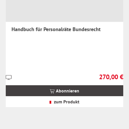
Handbuch für Personalräte Bundesrecht
270,00 €
Preise
Regulärer Prei
inkl.
MwSt.
Abonnieren
zzgl.
Versandkosten
zum Produkt