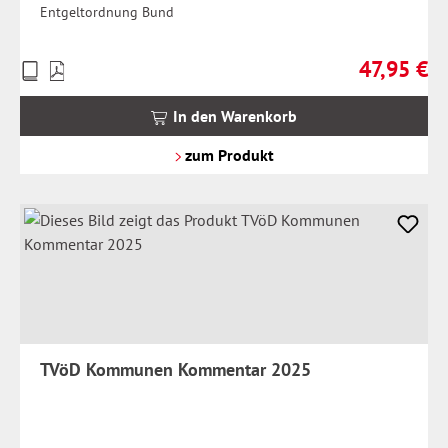
Entgeltordnung Bund
47,95 €
Preise
Regulärer Pr
inkl.
MwSt.
In den Warenkorb
zzgl.
Versandkosten
zum Produkt
TVöD Kommunen Kommentar 2025