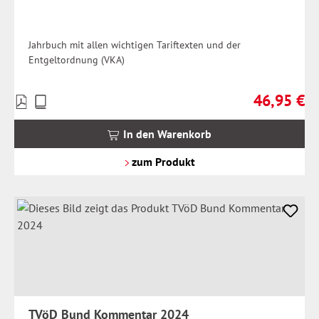
Jahrbuch mit allen wichtigen Tariftexten und der
Entgeltordnung (VKA)
46,95 €
Preise
Regulärer Pr
inkl.
MwSt.
In den Warenkorb
zzgl.
Versandkosten
zum Produkt
TVöD Bund Kommentar 2024