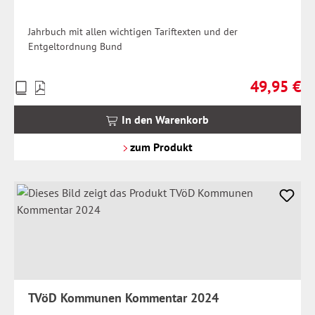
Jahrbuch mit allen wichtigen Tariftexten und der
Entgeltordnung Bund
49,95 €
Preise
Regulärer Pr
inkl.
MwSt.
In den Warenkorb
zzgl.
Versandkosten
zum Produkt
TVöD Kommunen Kommentar 2024