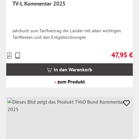
TV-L Kommentar 2025
Jahrbuch zum Tarifvertrag der Länder mit allen wichtigen
Tariftexten und den Entgeltordnungen
47,95 €
Preise
Regulärer Pr
inkl.
MwSt.
In den Warenkorb
zzgl.
Versandkosten
zum Produkt