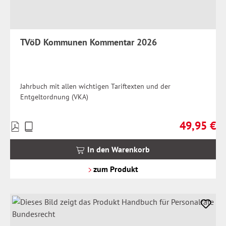
TVöD Kommunen Kommentar 2026
Jahrbuch mit allen wichtigen Tariftexten und der
Entgeltordnung (VKA)
49,95 €
Preise
Regulärer Pr
inkl.
MwSt.
In den Warenkorb
zzgl.
Versandkosten
zum Produkt