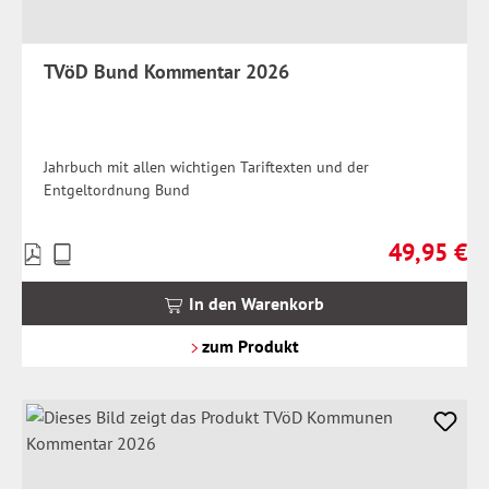
TVöD Bund Kommentar 2026
Jahrbuch mit allen wichtigen Tariftexten und der
Entgeltordnung Bund
49,95 €
Preise
Regulärer Pr
inkl.
MwSt.
In den Warenkorb
zzgl.
Versandkosten
zum Produkt