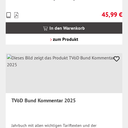
45,99 €
Preise
Regulärer Pr
inkl.
MwSt.
In den Warenkorb
zzgl.
Versandkosten
zum Produkt
TVöD Bund Kommentar 2025
Jahrbuch mit allen wichtigen Tariftexten und der