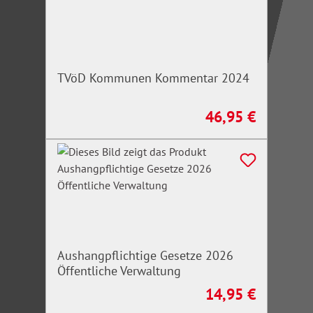
TVöD Kommunen Kommentar 2024
46,95 €
Regulärer Preis:
Aushangpflichtige Gesetze 2026
Öffentliche Verwaltung
14,95 €
Regulärer Preis: