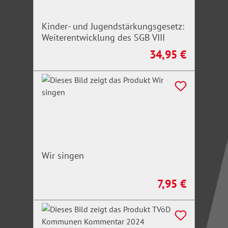
Kinder- und Jugendstärkungsgesetz:
Weiterentwicklung des SGB VIII
34,95 €
Regulärer Preis:
Wir singen
7,95 €
Regulärer Preis: