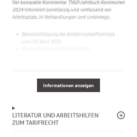
Der kompakte Kommentar
TVöD-Jahrbuch Kommunen
2024
informiert zuverlässig und umfassend am
Arbeitsplatz, in Verhandlungen und unterwegs.
Berücksichtigung der Änderungstarifverträge
vom 22. April 2023
Die neuen Entgelttabellen 2024
Tarifvertrag Inflationsausgleich mit
Durchführungshinweisen
Schwerpunktbeitrag zur Umsetzung der
Tarifeinigung 2023
Kommentierung des Tarifvertrages für den
Informationen anzeigen
öffentlichen Dienst einschließlich des
Überleitungstarifvertrages
Tariftexte der Besonderen Teile Verwaltung (mit
LITERATUR UND ARBEITSHILFEN
Erläuterungen), Sparkassen, Entsorgung,
ZUM TARIFRECHT
Krankenhäuser, Pflege- und
Betreuungseinrichtungen, Flughäfen
Entgeltordnung (VKA) mit ausführlicher