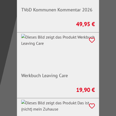
TVöD Kommunen Kommentar 2026
49,95 €
Regulärer Preis:
Werkbuch Leaving Care
19,90 €
Regulärer Preis: