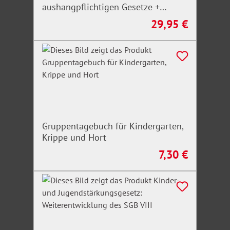
aushangpflichtigen Gesetze +
Arbeitsschutz, Gesundheitsschutz,
29,95 €
Regulärer Preis:
Unfallverhütung 2026
Gruppentagebuch für Kindergarten,
Krippe und Hort
7,30 €
Regulärer Preis: