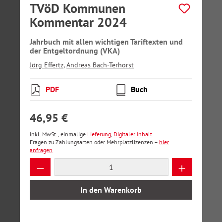
TVöD Kommunen
Kommentar 2024
Jahrbuch mit allen wichtigen Tariftexten und
der Entgeltordnung (VKA)
Jörg Effertz
,
Andreas Bach-Terhorst
PDF
Buch
46,95 €
inkl. MwSt., einmalige
Lieferung
,
Digitaler Inhalt
Fragen zu Zahlungsarten oder Mehrplatzlizenzen –
hier
anfragen
Produkt Anzahl: Gib den gewünschten Wer
In den Warenkorb