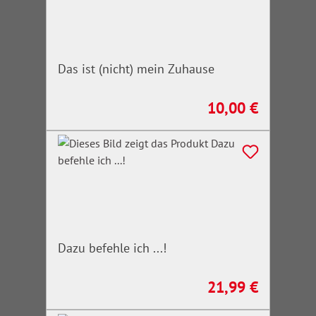
Das ist (nicht) mein Zuhause
10,00 €
Regulärer Preis:
Dazu befehle ich ...!
21,99 €
Regulärer Preis: