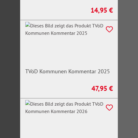
14,95 €
Regulärer Preis:
TVöD Kommunen Kommentar 2025
47,95 €
Regulärer Preis: